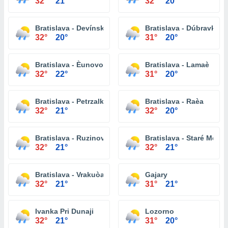
32°
21°
32°
20°
Bratislava - Devínska Nová Ves
Bratislava - Dúbravka
32°
20°
31°
20°
Bratislava - Èunovo
Bratislava - Lamaè
32°
22°
31°
20°
Bratislava - Petrzalka
Bratislava - Raèa
32°
21°
32°
20°
Bratislava - Ruzinov
Bratislava - Staré Mesto
32°
21°
32°
21°
Bratislava - Vrakuòa
Gajary
32°
21°
31°
21°
Ivanka Pri Dunaji
Lozorno
32°
21°
31°
20°