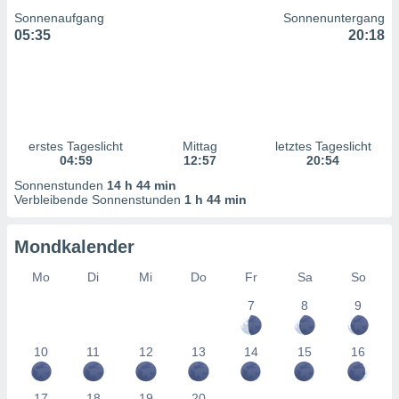
ntwicklung
Sonnenaufgang
Sonnenuntergang
serung der
05:35
20:18
g
 Daten zur
n Inhalten.
ten und
erstes Tageslicht
Mittag
letztes Tageslicht
ion durch
04:59
12:57
20:54
on
Sonnenstunden
14 h 44 min
,
Verbleibende Sonnenstunden
1 h 44 min
erte
d Inhalte,
on
Mondkalender
ung und der
ce von
Mo
Di
Mi
Do
Fr
Sa
So
7
8
9
nforschung
icklung
serung von
10
11
12
13
14
15
16
.
sere 1199
17
18
19
20