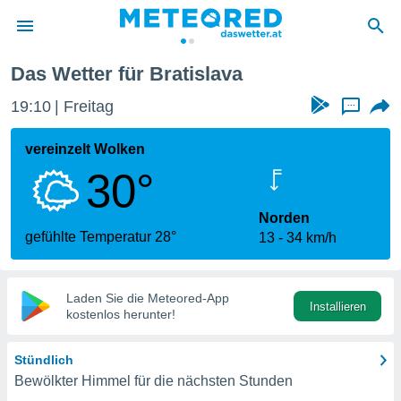
Das Wetter für Bratislava
politik
19:10
Freitag
...
von
at) wurde
vereinzelt Wolken
uten
30°
m
llen, dass
estellten
Norden
nen von
gefühlte Temperatur 28°
13
34 km/h
tät sind.
 diese
er die
Optionen
Laden Sie die Meteored-App
Installieren
kostenlos herunter!
 cookies
Stündlich
s adgang
Bewölkter Himmel für die nächsten Stunden
gitale