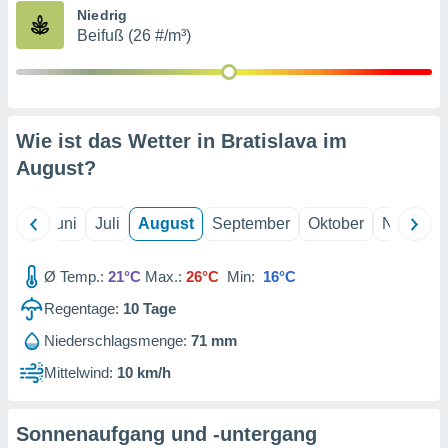
von
Niedrig
Beifuß (26 #/m³)
erte
verwendung
n zur
erter
rstellung
Wie ist das Wetter in Bratislava im
n zur
August
?
ierung von
verwendung
n zur
Mai
Juni
Juli
August
September
Oktober
Novembe
erter
essung der
Ø Temp.:
21°C
Max.:
26°C
Min:
16°C
ung,
er
Regentage:
10
Tage
ce von
Niederschlagsmenge:
71 mm
analyse von
n durch
Mittelwind:
10 km/h
 oder
onen von
Sonnenaufgang und -untergang
nen