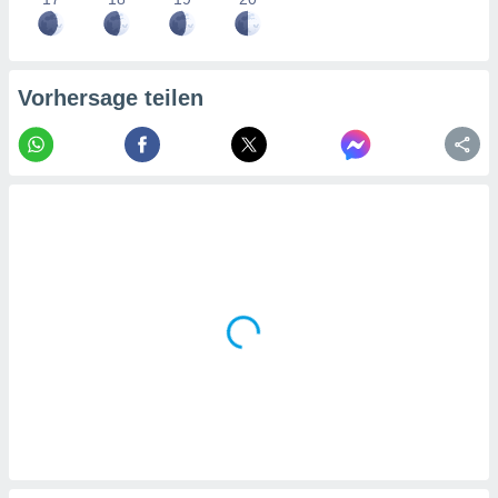
tner
Vorhersage teilen