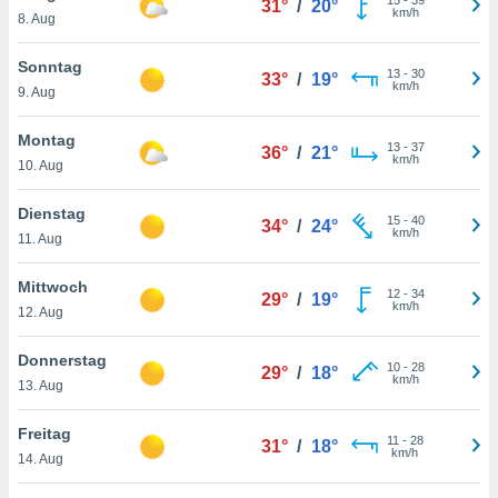
31°
/
20°
okies oder
km/h
8. Aug
 Partner
e es uns
Sonntag
n, das
13
-
30
33°
/
19°
km/h
uf der
9. Aug
 verfolgen
lysieren
Montag
13
-
37
36°
/
21°
km/h
10. Aug
s Profil zu
um Ihnen
Dienstag
ierende
15
-
40
34°
/
24°
km/h
11. Aug
nd
erte Inhalte
. Weitere
Mittwoch
12
-
34
29°
/
19°
nen finden
km/h
12. Aug
rer
tlinie
. Sie
Donnerstag
e
10
-
28
29°
/
18°
km/h
13. Aug
 jederzeit
, indem Sie
altfläche
Freitag
11
-
28
31°
/
18°
stellungen
km/h
14. Aug
n Rand
bsite