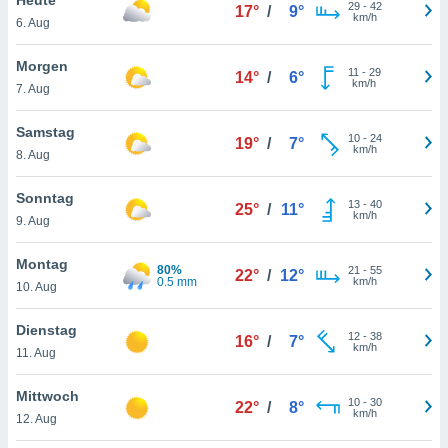
okies oder
29
-
42
17°
/
9°
km/h
6. Aug
 Partner
e es uns
n, das
Morgen
11
-
29
14°
/
6°
uf der
km/h
7. Aug
 verfolgen
lysieren
Samstag
10
-
24
19°
/
7°
km/h
8. Aug
s Profil zu
um Ihnen
ierende
Sonntag
13
-
40
25°
/
11°
nd
km/h
9. Aug
erte Inhalte
. Weitere
Montag
80%
21
-
55
nen finden
22°
/
12°
0.5 mm
km/h
10. Aug
rer
tlinie
. Sie
Dienstag
e
12
-
38
16°
/
7°
km/h
 jederzeit
11. Aug
, indem Sie
altfläche
Mittwoch
10
-
30
stellungen
22°
/
8°
km/h
12. Aug
n Rand
bsite