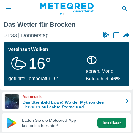
Das Wetter für Brocken
politik
01:33
Donnerstag
...
von
at) wurde
vereinzelt Wolken
uten
16°
m
llen, dass
estellten
abneh. Mond
nen von
gefühlte Temperatur 16°
Beleuchtet:
46%
tät sind.
 diese
er die
Astronomie
Optionen
Das Sternbild Löwe: Wo der Mythos des
Herkules auf echte Sterne und
Meteoritenschauer trifft
 cookies
Laden Sie die Meteored-App
s adgang
Installieren
kostenlos herunter!
gitale