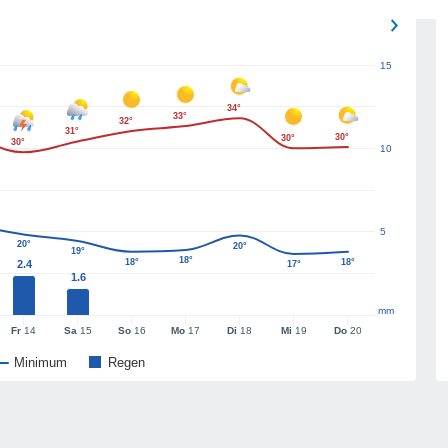
15
34°
33°
32°
31°
30°
30°
30°
10
5
20°
20°
19°
18°
18°
18°
2.4
17°
1.6
mm
Fr
14
Sa
15
So
16
Mo
17
Di
18
Mi
19
Do
20
Minimum
Regen