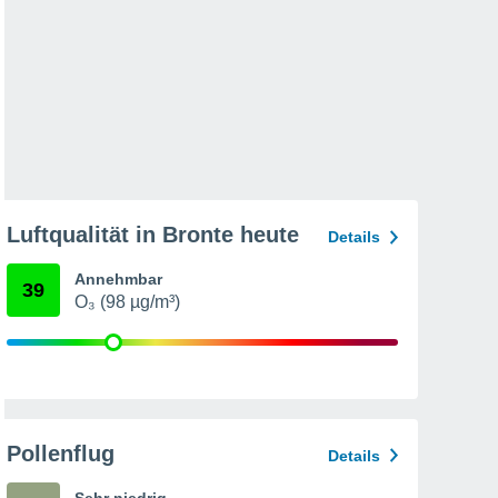
Luftqualität in Bronte heute
Details
Annehmbar
39
O₃ (98 µg/m³)
Pollenflug
Details
Sehr niedrig