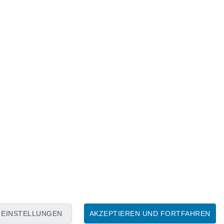
Mondkalender
Mo
Di
Mi
Do
Fr
Sa
So
8
9
10
11
12
13
14
15
16
17
18
19
20
21
EINSTELLUNGEN
AKZEPTIEREN UND FORTFAHREN