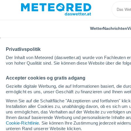
Wetter
Nachrichten
V
Privatlivspolitik
Der Inhalt von Meteored (daswetter.at) wurde von Fachleuten erst
von hoher Qualität sind. Sie können diese Website über die fol
Accepter cookies og gratis adgang
Home
Italien
Metropolitanstadt Catania
Bronte
Gezielte digitale Werbung, die auf Informationen basiert, die 
ermöglicht es uns, unser Geschäft zu finanzieren und Ihnen weit
Das Wetter für Bronte
Wenn Sie auf die Schaltfläche "Akzeptieren und fortfahren" kli
Installation aller Cookies zu, unabhängig davon, ob es sich um 
04:50
Samstag
uns ermöglichen, das Verhalten auf der Website zu verfolgen und
Ihnen darauf basierende Werbung und personalisierte Inhalte an
Cookie-Richtlinie
. Sie können Ihre Zustimmung jederzeit widerru
klarer Himmel
unteren Rand unserer Website klicken.