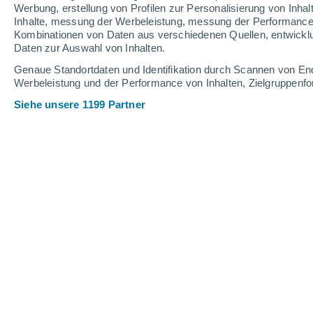
0.2 mm
1.2 mm
0.6 mm
Werbung, erstellung von Profilen zur Personalisierung von Inhal
Inhalte, messung der Werbeleistung, messung der Performance v
33°
/
21°
33°
/
20°
34°
/
21°
Kombinationen von Daten aus verschiedenen Quellen, entwickl
Daten zur Auswahl von Inhalten.
11
-
33
km/h
7
-
29
km/h
11
8
-
30
km/h
Genaue Standortdaten und Identifikation durch Scannen von En
Werbeleistung und der Performance von Inhalten, Zielgruppen
Siehe unsere 1199 Partner
Das Wetter für Bronte Heute
, 8. Augu
klarer Himmel
22°
05:00
gefühlte T.
22°
klar
21°
06:00
gefühlte T.
21°
klar
26°
08:00
gefühlte T.
26°
vereinzelt Wolken
32°
11:00
gefühlte T.
30°