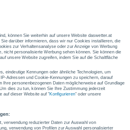
rote Warnstufe
Heute extreme Wetterwarnung
wegen hitze in Bronte
nd
:
24%
ind, können Sie weiterhin auf unsere Website daswetter.at
 Sie darüber informieren, dass wir nur Cookies installieren, die
 Cookies zur Verhaltensanalyse oder zur Anzeige von Werbung
e, nicht personalisierte Werbung sehen können. Sie können die
uf unsere Website zugreifen, indem Sie auf die Schaltfläche
ur
dt
s, eindeutige Kennungen oder ähnliche Technologien, um
Temperaturen
Regenradar
Satelliten
Wettermodelle
 IP-Adressen und Cookie-Kennungen zu speichern, darauf
iten Ihre personenbezogenen Daten möglicherweise auf Grundlage
Um dies zu tun, können Sie Ihre Zustimmung jederzeit
 auf dieser Website auf "
Konfigurieren
" oder unsere
ienstag
Mittwoch
Donnerstag
Freitag
11. Aug
12. Aug
13. Aug
14. Aug
ngen:
ät, verwendung reduzierter Daten zur Auswahl von
bung, verwendung von Profilen zur Auswahl personalisierter
50%
90%
80%