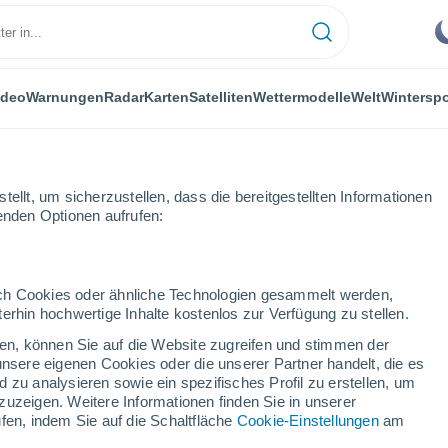
ideo
Warnungen
Radar
Karten
Satelliten
Wettermodelle
Welt
Winterspo
ellt, um sicherzustellen, dass die bereitgestellten Informationen
genden Optionen aufrufen:
durch Cookies oder ähnliche Technologien gesammelt werden,
erhin hochwertige Inhalte kostenlos zur Verfügung zu stellen.
cken, können Sie auf die Website zugreifen und stimmen der
unsere eigenen Cookies oder die unserer Partner handelt, die es
...
 zu analysieren sowie ein spezifisches Profil zu erstellen, um
zuzeigen. Weitere Informationen finden Sie in unserer
Stündlich
fen, indem Sie auf die Schaltfläche
Cookie-Einstellungen
am
Klarer Himmel in den nächsten
Stunden