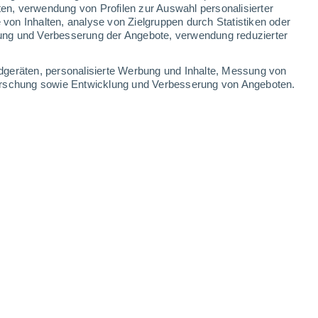
0.5 mm
1.6 mm
2.4 mm
ten, verwendung von Profilen zur Auswahl personalisierter
on Inhalten, analyse von Zielgruppen durch Statistiken oder
33°
/
21°
33°
/
22°
31°
/
21°
30°
/
20°
ung und Verbesserung der Angebote, verwendung reduzierter
-
37
km/h
13
-
40
km/h
8
-
33
km/h
7
-
37
km/h
dgeräten, personalisierte Werbung und Inhalte, Messung von
forschung sowie Entwicklung und Verbesserung von Angeboten.
st
Nordosten
0 niedrig
6
-
18 km/h
LSF:
nein
Nordosten
0 niedrig
7
-
19 km/h
LSF:
nein
Nordosten
1 niedrig
7
-
22 km/h
LSF:
nein
Westen
7 hoch
4
-
22 km/h
LSF:
15-25