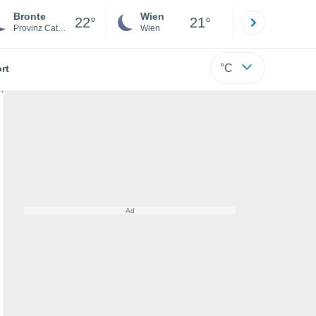
Bronte
Wien
Innsbruck
22°
21°
Provinz Catania
Wien
Tirol
°C
rt