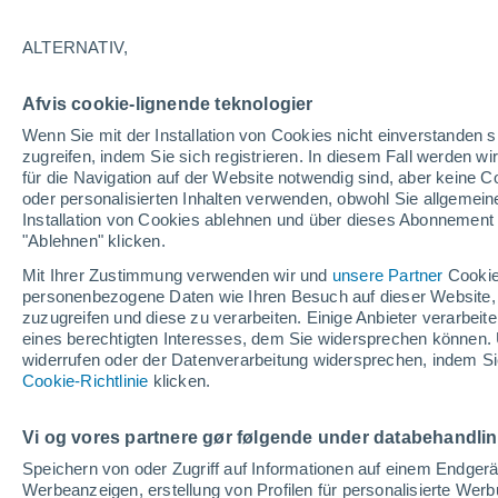
22°
ALTERNATIV,
abneh. Mo
Afvis cookie-lignende teknologier
Beleuchtet
gefühlte Temperatur 22°
Wenn Sie mit der Installation von Cookies nicht einverstanden s
zugreifen, indem Sie sich registrieren. In diesem Fall werden wir
für die Navigation auf der Website notwendig sind, aber keine
oder personalisierten Inhalten verwenden, obwohl Sie allgemein
Astronomie
Installation von Cookies ablehnen und über dieses Abonnement a
Alarm im Weltraum: Der private Satellit, der z
Rettung des Swift-Teleskops der NASA entsan
"Ablehnen" klicken.
wurde
Mit Ihrer Zustimmung verwenden wir und
unsere Partner
Cookie
Wetter 1 - 7 Tage
Aktuell
Vorhersagekarte für die 
personenbezogene Daten wie Ihren Besuch auf dieser Website,
zuzugreifen und diese zu verarbeiten. Einige Anbieter verarbe
eines berechtigten Interesses, dem Sie widersprechen können. 
widerrufen oder der Datenverarbeitung widersprechen, indem Sie
Morgen
Montag
D
Cookie-Richtlinie
Heute
klicken.
9. Aug
10. Aug
8. Aug
Vi og vores partnere gør følgende under databehandli
Speichern von oder Zugriff auf Informationen auf einem Endger
Werbeanzeigen, erstellung von Profilen für personalisierte Wer
70%
50%
60%