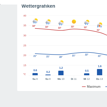
Wettergrafiken
40
35
34°
33°
33°
33°
33°
31°
30
25
22°
20
21°
21°
21°
21°
20°
15
1.6
1.2
0.6
0.5
0.2
°C
Sa
8
So
9
Mo
10
Di
11
Mi
12
Do
13
Maximum