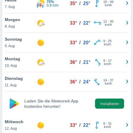
70%
okies oder
18
-
49
35°
/
25°
0.8 mm
km/h
7. Aug
 Partner
e es uns
n, das
Morgen
12
-
30
33°
/
22°
uf der
km/h
8. Aug
 verfolgen
lysieren
Sonntag
9
-
25
33°
/
20°
km/h
9. Aug
s Profil zu
um Ihnen
ierende
Montag
9
-
27
36°
/
21°
nd
km/h
10. Aug
erte Inhalte
. Weitere
Dienstag
14
-
37
nen finden
36°
/
24°
km/h
11. Aug
rer
tlinie
. Sie
e
Laden Sie die Meteored-App
 jederzeit
Installieren
kostenlos herunter!
, indem Sie
altfläche
stellungen
Mittwoch
8
-
31
33°
/
22°
n Rand
km/h
12. Aug
bsite