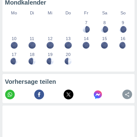
tner
Mondkalender
Mo
Di
Mi
Do
Fr
Sa
So
7
8
9
10
11
12
13
14
15
16
17
18
19
20
Vorhersage teilen