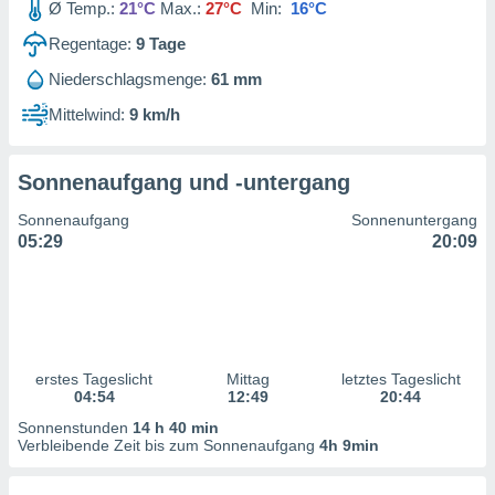
Ø Temp.:
21°C
Max.:
27°C
Min:
16°C
ntwicklung
serung der
Regentage:
9
Tage
g
Niederschlagsmenge:
61 mm
 Daten zur
Mittelwind:
9 km/h
n Inhalten.
ten und
Sonnenaufgang und -untergang
ion durch
on
Sonnenaufgang
Sonnenuntergang
,
05:29
20:09
erte
d Inhalte,
on
ung und der
ce von
erstes Tageslicht
Mittag
letztes Tageslicht
nforschung
04:54
12:49
20:44
icklung
serung von
Sonnenstunden
14 h 40 min
.
Verbleibende Zeit bis zum Sonnenaufgang
4h 9min
sere 1199