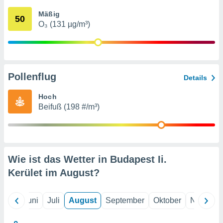
von
Mäßig
50
erte
O₃ (131 µg/m³)
verwendung
n zur
erter
rstellung
Pollenflug
n zur
Details
ierung von
verwendung
Hoch
n zur
Beifuß (198 #/m³)
erter
essung der
ung,
er
Wie ist das Wetter in Budapest Ii.
ce von
analyse von
Kerület im
August
?
n durch
 oder
onen von
Mai
Juni
Juli
August
September
Oktober
Novembe
nen