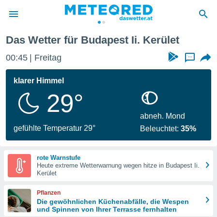
Das Wetter für Budapest Ii. Kerület
politik
00:45
Freitag
...
von
at) wurde
klarer Himmel
uten
29°
m
llen, dass
estellten
abneh. Mond
nen von
gefühlte Temperatur 29°
Beleuchtet:
35%
tät sind.
 diese
er die
rote Warnstufe
Optionen
Heute extreme Wetterwarnung wegen hitze in Budapest Ii.
Kerület
 cookies
Pflanzen
s adgang
Die gewöhnlichen Küchenabfälle, die Wespen
und Spinnen von Ihrer Terrasse fernhalten
gitale