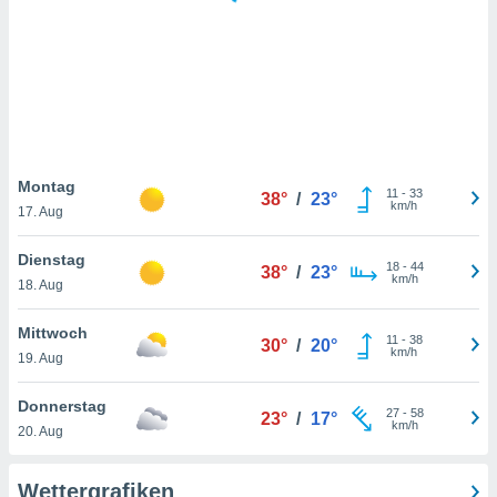
keine
r
analyse
nzeige von
der
erten
erwenden,
 nicht
Montag
11
-
33
38°
/
23°
erte
km/h
17. Aug
ehen
e können
Dienstag
18
-
44
ation von
38°
/
23°
km/h
18. Aug
lehnen und
s
t auf
Mittwoch
11
-
38
30°
/
20°
site
km/h
19. Aug
 indem Sie
altfläche
Donnerstag
27
-
58
 klicken.
23°
/
17°
km/h
20. Aug
Zustimmung
wir und
Wettergrafiken
tner