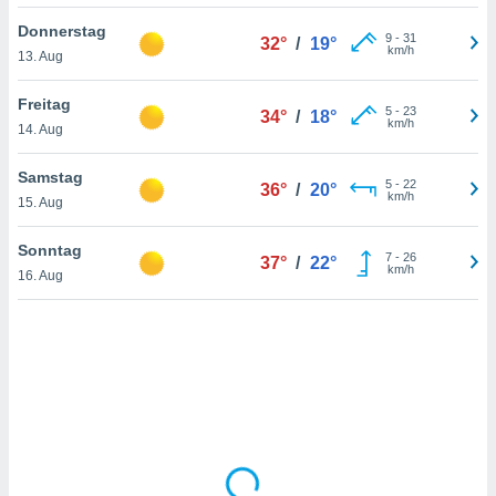
Donnerstag
9
-
31
32°
/
19°
km/h
13. Aug
IV,
kie-
Freitag
5
-
23
34°
/
18°
km/h
14. Aug
er
it der
Samstag
5
-
22
36°
/
20°
n von
km/h
15. Aug
cht
den sind,
Sonntag
7
-
26
 weiterhin
37°
/
22°
km/h
16. Aug
 Website
t
 indem Sie
ieren. In
l werden
über
, dass wir
s
, die für die
auf der
twendig