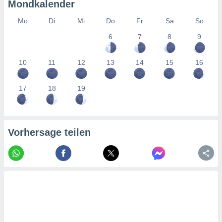
tner
Mondkalender
Mo
Di
Mi
Do
Fr
Sa
So
6
7
8
9
10
11
12
13
14
15
16
17
18
19
Vorhersage teilen