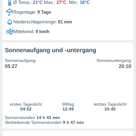
Ø Temp.:
21°C
Max.:
27°C
Min:
16°C
ntwicklung
serung der
Regentage:
9
Tage
g
Niederschlagsmenge:
61 mm
 Daten zur
Mittelwind:
9 km/h
n Inhalten.
ten und
Sonnenaufgang und -untergang
ion durch
on
Sonnenaufgang
Sonnenuntergang
,
05:27
20:10
erte
d Inhalte,
on
ung und der
ce von
erstes Tageslicht
Mittag
letztes Tageslicht
nforschung
04:52
12:49
20:45
icklung
serung von
Sonnenstunden
14 h 43 min
.
Verbleibende Sonnenstunden
9 h 47 min
sere 1199