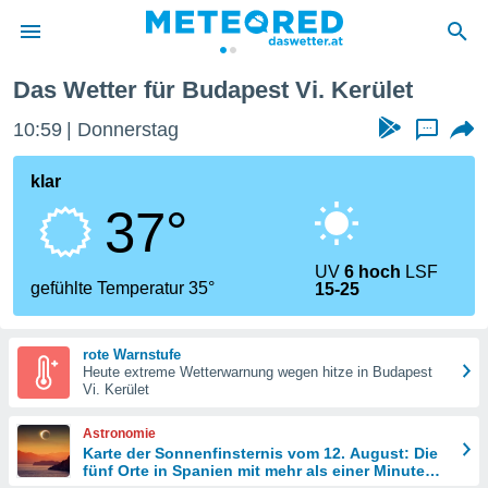
Das Wetter für Budapest Vi. Kerület
politik
10:59
Donnerstag
...
von
at) wurde
klar
uten
37°
m
llen, dass
estellten
UV
6 hoch
LSF
nen von
gefühlte Temperatur 35°
15-25
tät sind.
 diese
er die
rote Warnstufe
Optionen
Heute extreme Wetterwarnung wegen hitze in Budapest
Vi. Kerület
 cookies
Astronomie
s adgang
Karte der Sonnenfinsternis vom 12. August: Die
fünf Orte in Spanien mit mehr als einer Minute
gitale