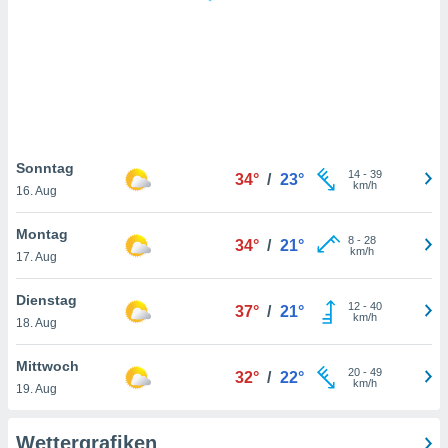
keine
r
analyse
nzeige von
der
erten
erwenden,
 nicht
Sonntag
14
-
39
34°
/
23°
erte
km/h
16. Aug
ehen
e können
Montag
8
-
28
ation von
34°
/
21°
km/h
17. Aug
lehnen und
s
t auf
Dienstag
12
-
40
37°
/
21°
site
km/h
18. Aug
 indem Sie
altfläche
Mittwoch
20
-
49
 klicken.
32°
/
22°
km/h
19. Aug
Zustimmung
wir und
Wettergrafiken
tner