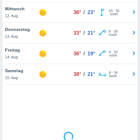
Mittwoch
10
-
32
36°
/
23°
km/h
12. Aug
IV,
kie-
Donnerstag
9
-
29
33°
/
21°
km/h
13. Aug
er
it der
Freitag
4
-
23
36°
/
19°
n von
km/h
14. Aug
cht
den sind,
Samstag
8
-
34
 weiterhin
38°
/
21°
km/h
15. Aug
 Website
t
 indem Sie
ieren. In
l werden
über
, dass wir
s
, die für die
auf der
twendig