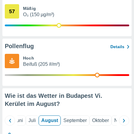
von
Mäßig
57
erte
O₃ (150 µg/m³)
verwendung
n zur
erter
rstellung
Pollenflug
n zur
Details
ierung von
verwendung
Hoch
n zur
Beifuß (205 #/m³)
erter
essung der
ung,
er
Wie ist das Wetter in Budapest Vi.
ce von
analyse von
Kerület im
August
?
n durch
 oder
onen von
Mai
Juni
Juli
August
September
Oktober
Novembe
nen