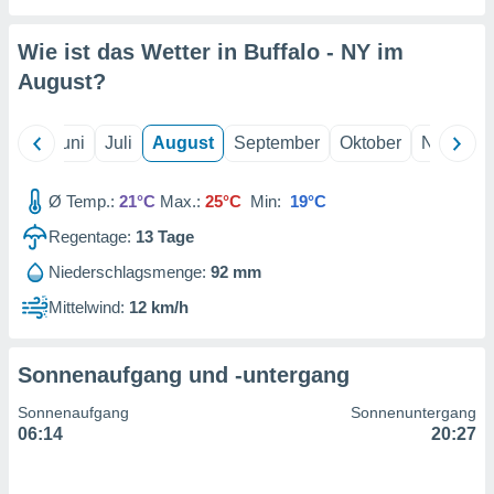
von
erte
Wie ist das Wetter in Buffalo - NY im
verwendung
August
?
n zur
erter
Mai
Juni
Juli
August
September
Oktober
Novembe
rstellung
n zur
ierung von
Ø Temp.:
21°C
Max.:
25°C
Min:
19°C
verwendung
n zur
Regentage:
13
Tage
Niederschlagsmenge:
92 mm
erter
essung der
Mittelwind:
12 km/h
ung,
er
ce von
Sonnenaufgang und -untergang
analyse von
n durch
Sonnenaufgang
Sonnenuntergang
 oder
06:14
20:27
onen von
nen