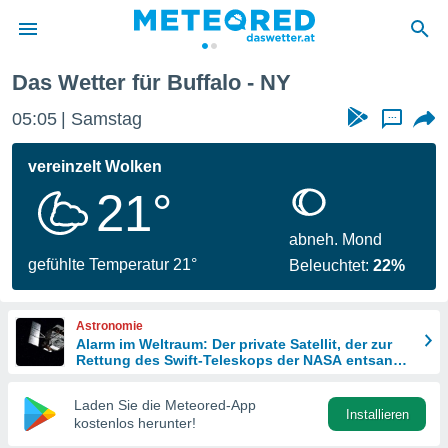
Das Wetter für Buffalo - NY
politik
05:05
Samstag
...
von
at) wurde
vereinzelt Wolken
uten
21°
m
llen, dass
estellten
abneh. Mond
nen von
gefühlte Temperatur 21°
Beleuchtet:
22%
tät sind.
 diese
er die
Astronomie
Optionen
Alarm im Weltraum: Der private Satellit, der zur
Rettung des Swift-Teleskops der NASA entsandt
wurde
 cookies
Laden Sie die Meteored-App
s adgang
Installieren
kostenlos herunter!
gitale