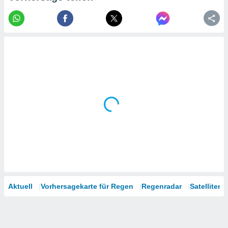
tner
Aktuell
Vorhersagekarte für Regen
Regenradar
Satelliten