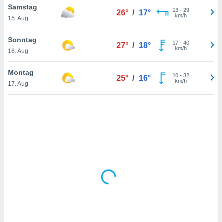
Samstag
13
-
29
26°
/
17°
km/h
15. Aug
IV,
Sonntag
17
-
40
27°
/
18°
kie-
km/h
16. Aug
er
Montag
10
-
32
25°
/
16°
it der
km/h
17. Aug
n von
cht
den sind,
 weiterhin
 Website
t
 indem Sie
ieren. In
l werden
über
, dass wir
s
, die für die
auf der
twendig