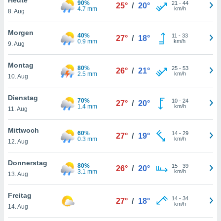
90%
okies oder
21
-
44
25°
/
20°
4.7 mm
km/h
8. Aug
 Partner
e es uns
n, das
Morgen
40%
11
-
33
27°
/
18°
uf der
0.9 mm
km/h
9. Aug
 verfolgen
lysieren
Montag
80%
25
-
53
26°
/
21°
2.5 mm
km/h
10. Aug
s Profil zu
um Ihnen
ierende
Dienstag
70%
10
-
24
27°
/
20°
nd
1.4 mm
km/h
11. Aug
erte Inhalte
. Weitere
Mittwoch
60%
14
-
29
nen finden
27°
/
19°
0.3 mm
km/h
12. Aug
rer
tlinie
. Sie
Donnerstag
e
80%
15
-
39
26°
/
20°
3.1 mm
km/h
 jederzeit
13. Aug
, indem Sie
altfläche
Freitag
14
-
34
stellungen
27°
/
18°
km/h
14. Aug
n Rand
bsite