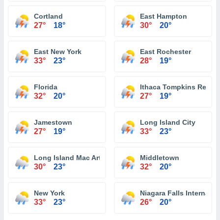
Cortland
East Hampton
27°
18°
30°
20°
East New York
East Rochester
33°
23°
28°
19°
Florida
Ithaca Tompkins Region
32°
20°
27°
19°
Jamestown
Long Island City
27°
19°
33°
23°
Long Island Mac Arthur Airport Islip
Middletown
30°
23°
32°
20°
New York
Niagara Falls Internatio
33°
23°
26°
20°