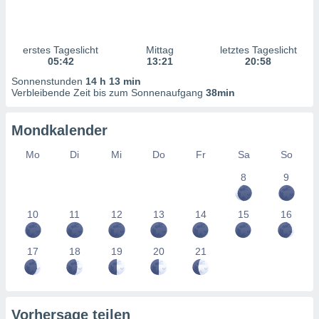
ntwicklung
serung der
g
erstes Tageslicht
Mittag
letztes Tageslicht
 Daten zur
05:42
13:21
20:58
n Inhalten.
Sonnenstunden
14 h 13 min
Verbleibende Zeit bis zum Sonnenaufgang
38min
ten und
ion durch
Mondkalender
on
,
Mo
Di
Mi
Do
Fr
Sa
So
erte
8
9
d Inhalte,
on
ung und der
10
11
12
13
14
15
16
ce von
nforschung
17
18
19
20
21
icklung
serung von
.
sere 1199
Vorhersage teilen