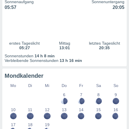
Sonnenaufgang
Sonnenuntergang
ntwicklung
05:57
20:05
serung der
g
 Daten zur
n Inhalten.
erstes Tageslicht
Mittag
letztes Tageslicht
ten und
05:27
13:01
20:35
ion durch
on
Sonnenstunden
14 h 8 min
Verbleibende Sonnenstunden
13 h 16 min
,
erte
d Inhalte,
Mondkalender
on
ung und der
Mo
Di
Mi
Do
Fr
Sa
So
ce von
6
7
8
9
nforschung
icklung
10
11
12
13
14
15
16
serung von
.
17
18
19
sere 1199