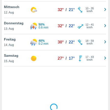
Mittwoch
10
-
35
32°
/
21°
km/h
12. Aug
IV,
kie-
Donnerstag
50%
12
-
41
32°
/
22°
0.6 mm
km/h
13. Aug
er
it der
Freitag
40%
18
-
59
30°
/
22°
n von
0.2 mm
km/h
14. Aug
cht
den sind,
Samstag
17
-
43
 weiterhin
27°
/
17°
km/h
15. Aug
 Website
t
 indem Sie
ieren. In
l werden
über
, dass wir
s
, die für die
auf der
twendig