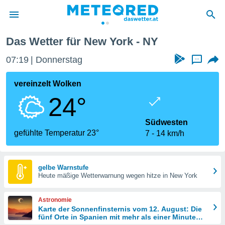
Das Wetter für New York - NY
politik
07:19
Donnerstag
...
von
at) wurde
vereinzelt Wolken
uten
24°
m
llen, dass
estellten
Südwesten
nen von
gefühlte Temperatur 23°
7
14 km/h
tät sind.
 diese
er die
Optionen
gelbe Warnstufe
Heute mäßige Wetterwarnung wegen hitze in New York
 cookies
Astronomie
s adgang
Karte der Sonnenfinsternis vom 12. August: Die
fünf Orte in Spanien mit mehr als einer Minute
gitale