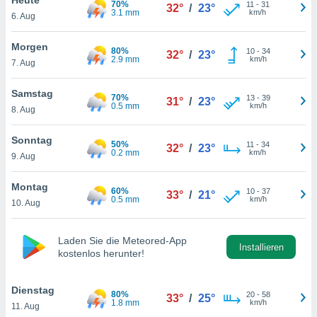
70%
okies oder
11
-
31
32°
/
23°
3.1 mm
km/h
6. Aug
 Partner
e es uns
n, das
Morgen
80%
10
-
34
32°
/
23°
uf der
2.9 mm
km/h
7. Aug
 verfolgen
lysieren
Samstag
70%
13
-
39
31°
/
23°
0.5 mm
km/h
8. Aug
s Profil zu
um Ihnen
ierende
Sonntag
50%
11
-
34
32°
/
23°
nd
0.2 mm
km/h
9. Aug
erte Inhalte
. Weitere
Montag
60%
10
-
37
nen finden
33°
/
21°
0.5 mm
km/h
10. Aug
rer
tlinie
. Sie
e
Laden Sie die Meteored-App
 jederzeit
Installieren
kostenlos herunter!
, indem Sie
altfläche
stellungen
Dienstag
80%
20
-
58
33°
/
25°
n Rand
1.8 mm
km/h
11. Aug
bsite