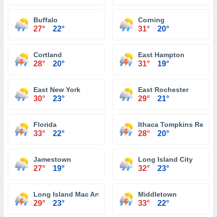
Buffalo
Corning
27°
22°
31°
20°
Cortland
East Hampton
28°
20°
31°
19°
East New York
East Rochester
30°
23°
29°
21°
Florida
Ithaca Tompkins Region
33°
22°
28°
20°
Jamestown
Long Island City
27°
19°
32°
23°
Long Island Mac Arthur Airport Islip
Middletown
29°
23°
33°
22°