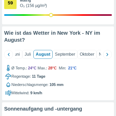
Mäßig
von
59
O₃ (156 µg/m³)
erte
verwendung
n zur
erter
Wie ist das Wetter in New York - NY im
rstellung
August
?
n zur
ierung von
verwendung
Mai
Juni
Juli
August
September
Oktober
Novembe
n zur
erter
Ø Temp.:
24°C
Max.:
28°C
Min:
21°C
essung der
ung,
Regentage:
11
Tage
er
ce von
Niederschlagsmenge:
105 mm
analyse von
Mittelwind:
9 km/h
n durch
 oder
onen von
Sonnenaufgang und -untergang
nen