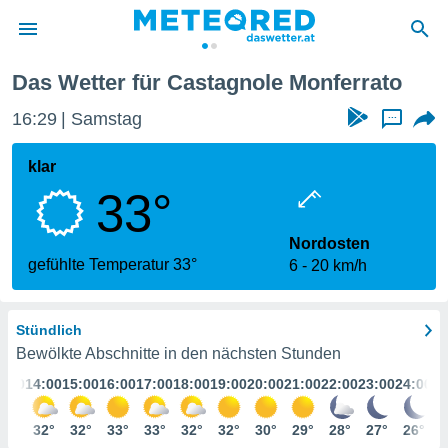
Das Wetter für Castagnole Monferrato
politik
16:29
Samstag
...
von
at) wurde
klar
uten
33°
m
llen, dass
estellten
Nordosten
nen von
gefühlte Temperatur 33°
6
20 km/h
tät sind.
 diese
er die
Stündlich
Optionen
Bewölkte Abschnitte in den nächsten Stunden
3:00
14:00
15:00
16:00
17:00
18:00
19:00
20:00
21:00
22:00
23:00
24:00
 cookies
s adgang
31°
32°
32°
33°
33°
32°
32°
30°
29°
28°
27°
26°
gitale