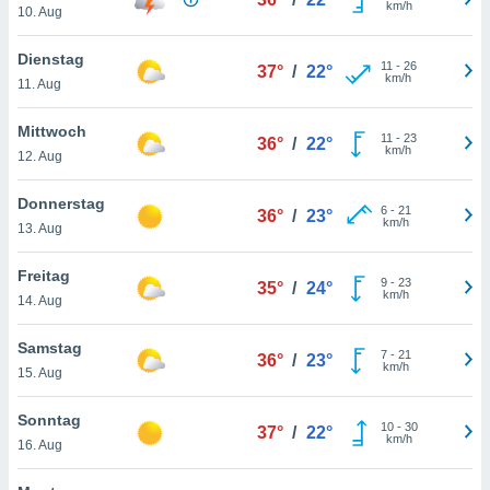
km/h
okies oder
10. Aug
 Partner
e es uns
Dienstag
11
-
26
n, das
37°
/
22°
km/h
11. Aug
uf der
 verfolgen
Mittwoch
lysieren
11
-
23
36°
/
22°
km/h
12. Aug
s Profil zu
um Ihnen
Donnerstag
6
-
21
36°
/
23°
ierende
km/h
13. Aug
nd
erte Inhalte
Freitag
. Weitere
9
-
23
35°
/
24°
km/h
nen finden
14. Aug
rer
tlinie
. Sie
Samstag
7
-
21
36°
/
23°
e
km/h
15. Aug
 jederzeit
, indem Sie
Sonntag
altfläche
10
-
30
37°
/
22°
km/h
stellungen
16. Aug
n Rand
bsite