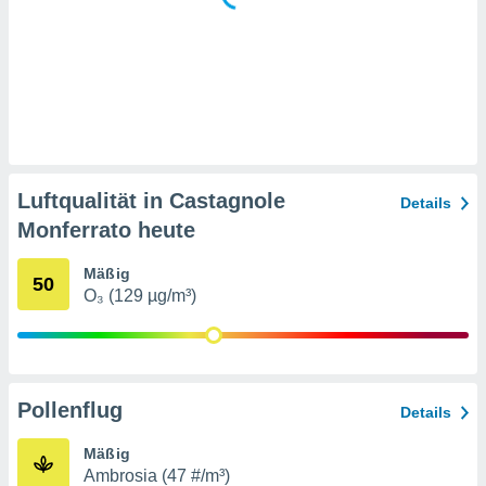
 jederzeit
oder der
beitung
hen, indem
ser
f "
en
" oder
tlinie
Luftqualität in Castagnole
Details
Monferrato heute
es
gør
 under
Mäßig
50
ndlingen:
O₃ (129 µg/m³)
von oder
nen auf
erät,
g
Pollenflug
Details
 Daten zur
on
Mäßig
igen,
Ambrosia (47 #/m³)