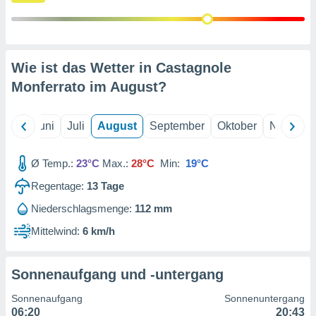
von
erte
verwendung
n zur
Wie ist das Wetter in Castagnole
erter
Monferrato im
August
?
rstellung
n zur
ierung von
Mai
Juni
Juli
August
September
Oktober
Novembe
verwendung
n zur
Ø Temp.:
23°C
Max.:
28°C
Min:
19°C
erter
Regentage:
13
Tage
essung der
ung,
Niederschlagsmenge:
112 mm
er
ce von
Mittelwind:
6 km/h
analyse von
n durch
 oder
Sonnenaufgang und -untergang
onen von
Sonnenaufgang
Sonnenuntergang
nen
06:20
20:43