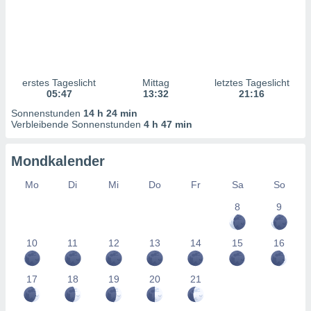
ntwicklung
serung der
g
 Daten zur
n Inhalten.
erstes Tageslicht
Mittag
letztes Tageslicht
05:47
13:32
21:16
ten und
Sonnenstunden
14 h 24 min
ion durch
Verbleibende Sonnenstunden
4 h 47 min
on
,
Mondkalender
erte
d Inhalte,
Mo
Di
Mi
Do
Fr
Sa
So
on
ung und der
8
9
ce von
nforschung
10
11
12
13
14
15
16
icklung
serung von
.
17
18
19
20
21
sere 1199