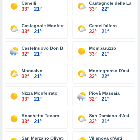
Canelli
Castagnole delle Lanze
33°
21°
33°
22°
Castagnole Monferrato
Castell'alfero
33°
21°
33°
21°
Castelnuovo Don Bosco
Mombaruzzo
32°
21°
33°
21°
Moncalvo
Montegrosso D'asti
32°
21°
33°
22°
Nizza Monferrato
Piovà Massaia
33°
21°
32°
21°
Rocchetta Tanaro
San Damiano d'Asti
33°
21°
33°
21°
San Marzano Oliveto
Villanova d'Asti