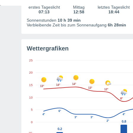
erstes Tageslicht
Mittag
letztes Tageslicht
07:13
12:58
18:44
Sonnenstunden
10 h 39 min
Verbleibende Zeit bis zum Sonnenaufgang
6h 28min
Wettergrafiken
25
20
14°
15
14°
13°
13°
12°
10
8°
5
6°
4°
4°
3°
3°
2°
0.8
0
0.2