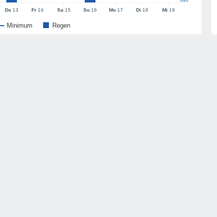
mm
Do
13
Fr
14
Sa
15
So
16
Mo
17
Di
18
Mi
19
Minimum
Regen