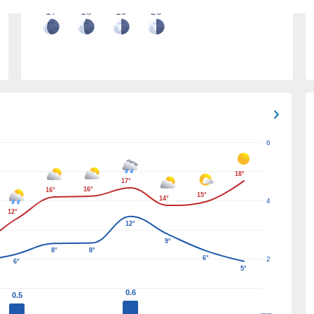
17
18
19
20
6
18°
17°
16°
16°
15°
14°
4
12°
12°
9°
8°
8°
6°
2
6°
5°
0.6
0.5