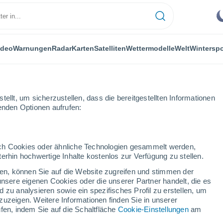
ideo
Warnungen
Radar
Karten
Satelliten
Wettermodelle
Welt
Winterspo
ellt, um sicherzustellen, dass die bereitgestellten Informationen
genden Optionen aufrufen:
durch Cookies oder ähnliche Technologien gesammelt werden,
erhin hochwertige Inhalte kostenlos zur Verfügung zu stellen.
 de Dolores
cken, können Sie auf die Website zugreifen und stimmen der
unsere eigenen Cookies oder die unserer Partner handelt, die es
...
 zu analysieren sowie ein spezifisches Profil zu erstellen, um
zuzeigen. Weitere Informationen finden Sie in unserer
Stündlich
fen, indem Sie auf die Schaltfläche
Cookie-Einstellungen
am
Klarer Himmel in den nächsten
Stunden