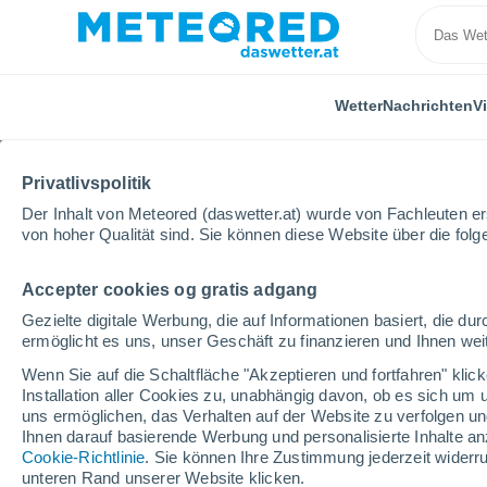
Wetter
Nachrichten
V
Privatlivspolitik
Der Inhalt von Meteored (daswetter.at) wurde von Fachleuten erst
von hoher Qualität sind. Sie können diese Website über die fol
Accepter cookies og gratis adgang
Home
Uruguay
Soriano
Chacras de Dolores
Gezielte digitale Werbung, die auf Informationen basiert, die 
ermöglicht es uns, unser Geschäft zu finanzieren und Ihnen weit
Das Wetter für Chacras
Wenn Sie auf die Schaltfläche "Akzeptieren und fortfahren" kli
Installation aller Cookies zu, unabhängig davon, ob es sich um 
00:45
Freitag
uns ermöglichen, das Verhalten auf der Website zu verfolgen und
Ihnen darauf basierende Werbung und personalisierte Inhalte an
Cookie-Richtlinie
. Sie können Ihre Zustimmung jederzeit widerru
klarer Himmel
unteren Rand unserer Website klicken.