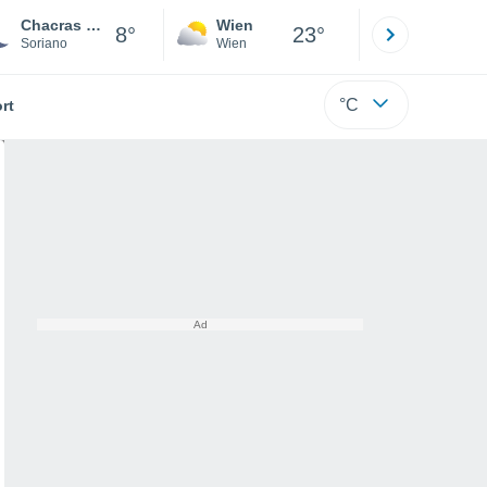
Chacras de Dolores
Wien
Innsbruck
8°
23°
Soriano
Wien
Tirol
°C
rt