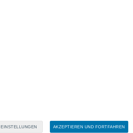
Mondkalender
Mo
Di
Mi
Do
Fr
Sa
So
7
8
9
10
11
12
13
14
15
16
EINSTELLUNGEN
AKZEPTIEREN UND FORTFAHREN