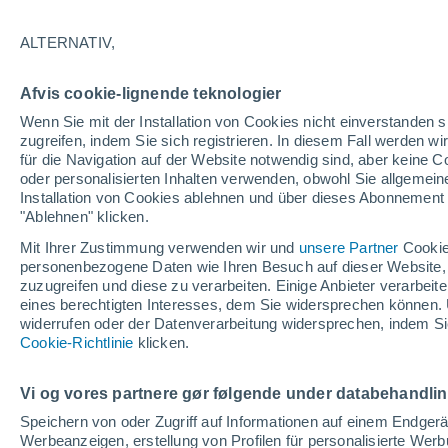
8°
ALTERNATIV,
Südweste
Afvis cookie-lignende teknologier
gefühlte Temperatur 5°
21
-
40 km
Wenn Sie mit der Installation von Cookies nicht einverstanden s
zugreifen, indem Sie sich registrieren. In diesem Fall werden wir
für die Navigation auf der Website notwendig sind, aber keine
oder personalisierten Inhalten verwenden, obwohl Sie allgemein
Pflanzen
Installation von Cookies ablehnen und über dieses Abonnement a
Die gewöhnlichen Küchenabfälle, die Wespe
Spinnen von Ihrer Terrasse fernhalten
"Ablehnen" klicken.
Mit Ihrer Zustimmung verwenden wir und
unsere Partner
Cookie
Wetter 1 - 7 Tage
Aktuell
Vorhersagekarte für die 
personenbezogene Daten wie Ihren Besuch auf dieser Website,
zuzugreifen und diese zu verarbeiten. Einige Anbieter verarbe
eines berechtigten Interesses, dem Sie widersprechen können. 
widerrufen oder der Datenverarbeitung widersprechen, indem Sie
Morgen
Sonntag
Cookie-Richtlinie
Heute
klicken.
8. Aug
9. Aug
7. Aug
Vi og vores partnere gør følgende under databehandli
Speichern von oder Zugriff auf Informationen auf einem Endger
Werbeanzeigen, erstellung von Profilen für personalisierte Wer
30%