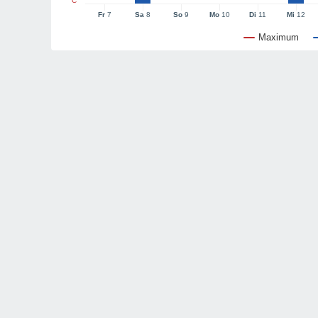
°C
Fr
7
Sa
8
So
9
Mo
10
Di
11
Mi
12
Maximum