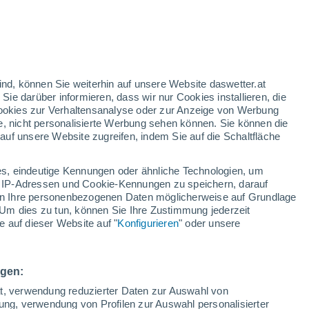
n
/h
ind, können Sie weiterhin auf unsere Website daswetter.at
 Sie darüber informieren, dass wir nur Cookies installieren, die
 Cookies zur Verhaltensanalyse oder zur Anzeige von Werbung
e, nicht personalisierte Werbung sehen können. Sie können die
uf unsere Website zugreifen, indem Sie auf die Schaltfläche
n und
s, eindeutige Kennungen oder ähnliche Technologien, um
Temperaturen
Regenradar
Satelliten
Wettermodelle
 IP-Adressen und Cookie-Kennungen zu speichern, darauf
iten Ihre personenbezogenen Daten möglicherweise auf Grundlage
Um dies zu tun, können Sie Ihre Zustimmung jederzeit
 auf dieser Website auf "
Konfigurieren
" oder unsere
Montag
Dienstag
Mittwoch
Donnerstag
10. Aug
11. Aug
12. Aug
13. Aug
ngen:
ät, verwendung reduzierter Daten zur Auswahl von
bung, verwendung von Profilen zur Auswahl personalisierter
70%
60%