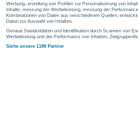
0.2 mm
Werbung, erstellung von Profilen zur Personalisierung von Inhal
Inhalte, messung der Werbeleistung, messung der Performance v
14°
/
6°
14°
/
3°
13°
/
4°
Kombinationen von Daten aus verschiedenen Quellen, entwickl
Daten zur Auswahl von Inhalten.
20
-
37
km/h
14
-
27
km/h
14
21
-
40
km/h
Genaue Standortdaten und Identifikation durch Scannen von En
Werbeleistung und der Performance von Inhalten, Zielgruppen
Siehe unsere 1199 Partner
Das Wetter für Chacras de Dolores H
klarer Himmel
8°
01:00
gefühlte T.
5°
klarer Himmel
7°
02:00
gefühlte T.
5°
klarer Himmel
7°
03:00
gefühlte T.
4°
klarer Himmel
6°
05:00
gefühlte T.
4°