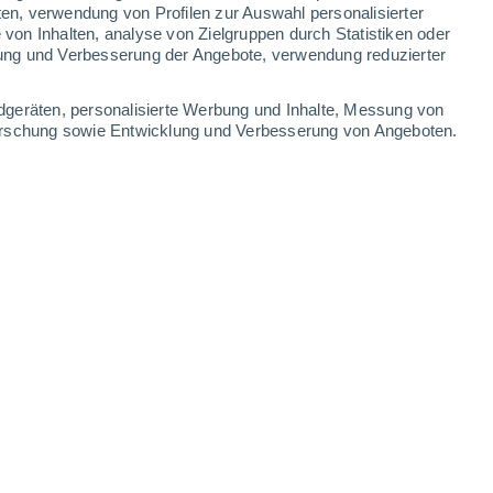
0.8 mm
0.5 mm
ten, verwendung von Profilen zur Auswahl personalisierter
on Inhalten, analyse von Zielgruppen durch Statistiken oder
13°
/
3°
12°
/
2°
8°
/
4°
12°
/
6°
ung und Verbesserung der Angebote, verwendung reduzierter
-
31
km/h
16
-
33
km/h
20
-
34
km/h
15
-
34
km/h
dgeräten, personalisierte Werbung und Inhalte, Messung von
forschung sowie Entwicklung und Verbesserung von Angeboten.
eute
, 7. August
Südwesten
0 niedrig
21
-
40 km/h
LSF:
nein
Südwesten
0 niedrig
20
-
36 km/h
LSF:
nein
Südwesten
0 niedrig
19
-
34 km/h
LSF:
nein
Südwesten
0 niedrig
14
-
29 km/h
LSF:
nein