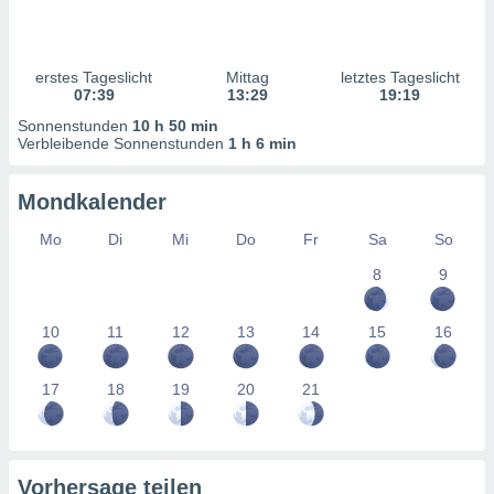
ntwicklung
serung der
g
erstes Tageslicht
Mittag
letztes Tageslicht
 Daten zur
07:39
13:29
19:19
n Inhalten.
Sonnenstunden
10 h 50 min
Verbleibende Sonnenstunden
1 h 6 min
ten und
ion durch
Mondkalender
on
,
Mo
Di
Mi
Do
Fr
Sa
So
erte
8
9
d Inhalte,
on
ung und der
10
11
12
13
14
15
16
ce von
nforschung
17
18
19
20
21
icklung
serung von
.
sere 1199
Vorhersage teilen