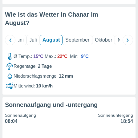
von
erte
Wie ist das Wetter in Chanar im
verwendung
August
?
n zur
erter
Mai
Juni
Juli
August
September
Oktober
Novembe
rstellung
n zur
ierung von
Ø Temp.:
15°C
Max.:
22°C
Min:
9°C
verwendung
n zur
Regentage:
2
Tage
Niederschlagsmenge:
12 mm
erter
essung der
Mittelwind:
10 km/h
ung,
er
ce von
Sonnenaufgang und -untergang
analyse von
n durch
Sonnenaufgang
Sonnenuntergang
 oder
08:04
18:54
onen von
nen