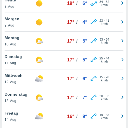
okies oder
34
-
52
19°
/
6°
km/h
8. Aug
 Partner
e es uns
n, das
Morgen
23
-
41
17°
/
4°
uf der
km/h
9. Aug
 verfolgen
lysieren
Montag
33
-
54
17°
/
5°
km/h
10. Aug
s Profil zu
um Ihnen
ierende
Dienstag
25
-
44
17°
/
5°
nd
km/h
11. Aug
erte Inhalte
. Weitere
Mittwoch
15
-
28
nen finden
17°
/
6°
km/h
12. Aug
rer
tlinie
. Sie
Donnerstag
e
20
-
32
17°
/
7°
km/h
 jederzeit
13. Aug
, indem Sie
altfläche
Freitag
19
-
38
stellungen
16°
/
9°
km/h
14. Aug
n Rand
bsite