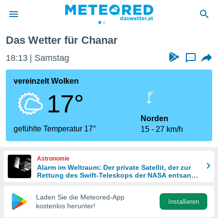
Das Wetter für Chanar
politik
18:13
Samstag
...
von
at) wurde
vereinzelt Wolken
uten
17°
m
llen, dass
estellten
Norden
nen von
gefühlte Temperatur 17°
15
27 km/h
tät sind.
 diese
er die
Astronomie
Optionen
Alarm im Weltraum: Der private Satellit, der zur
Rettung des Swift-Teleskops der NASA entsandt
wurde
 cookies
Laden Sie die Meteored-App
s adgang
Installieren
kostenlos herunter!
gitale