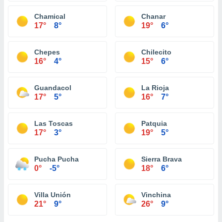
Chamical
Chanar
17°
8°
19°
6°
Chepes
Chilecito
16°
4°
15°
6°
Guandacol
La Rioja
17°
5°
16°
7°
Las Toscas
Patquia
17°
3°
19°
5°
Pucha Pucha
Sierra Brava
0°
-5°
18°
6°
Villa Unión
Vinchina
21°
9°
26°
9°