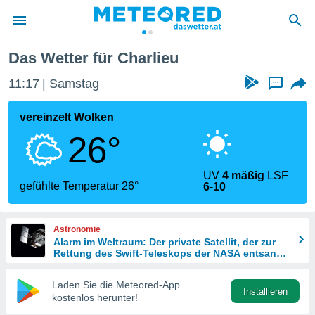
eu
Das Wetter für Charlieu
politik
11:17
Samstag
...
von
at) wurde
vereinzelt Wolken
uten
26°
m
llen, dass
estellten
UV
4 mäßig
LSF
nen von
gefühlte Temperatur 26°
6-10
tät sind.
 diese
er die
Astronomie
Optionen
Alarm im Weltraum: Der private Satellit, der zur
Rettung des Swift-Teleskops der NASA entsandt
wurde
 cookies
Laden Sie die Meteored-App
s adgang
Installieren
kostenlos herunter!
gitale