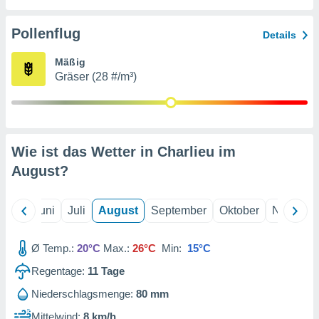
von
erte
Pollenflug
Details
verwendung
n zur
Mäßig
Gräser (28 #/m³)
erter
rstellung
n zur
ierung von
verwendung
Wie ist das Wetter in Charlieu im
n zur
August
?
erter
essung der
ung,
Mai
Juni
Juli
August
September
Oktober
Novembe
er
ce von
analyse von
Ø Temp.:
20°C
Max.:
26°C
Min:
15°C
n durch
Regentage:
11
Tage
 oder
onen von
Niederschlagsmenge:
80 mm
nen
Mittelwind:
8 km/h