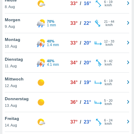
okies oder
6
-
19
33°
/
16°
km/h
8. Aug
 Partner
e es uns
n, das
Morgen
70%
21
-
44
33°
/
22°
uf der
1 mm
km/h
9. Aug
 verfolgen
lysieren
Montag
40%
12
-
33
33°
/
20°
1.4 mm
km/h
10. Aug
s Profil zu
um Ihnen
ierende
Dienstag
40%
9
-
42
34°
/
20°
nd
4.1 mm
km/h
11. Aug
erte Inhalte
. Weitere
Mittwoch
6
-
19
nen finden
34°
/
19°
km/h
12. Aug
rer
tlinie
. Sie
Donnerstag
e
5
-
20
36°
/
21°
km/h
 jederzeit
13. Aug
, indem Sie
altfläche
Freitag
6
-
24
stellungen
37°
/
23°
km/h
14. Aug
n Rand
bsite