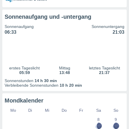
ntwicklung
serung der
Sonnenaufgang und -untergang
g
 Daten zur
Sonnenaufgang
Sonnenuntergang
n Inhalten.
06:33
21:03
ten und
ion durch
on
,
erte
erstes Tageslicht
Mittag
letztes Tageslicht
d Inhalte,
05:59
13:48
21:37
on
Sonnenstunden
14 h 30 min
ung und der
Verbleibende Sonnenstunden
10 h 20 min
ce von
nforschung
Mondkalender
icklung
serung von
Mo
Di
Mi
Do
Fr
Sa
So
.
8
9
sere 1199