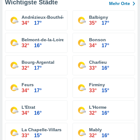
Wichtigste Städte
Mehr Orte
Andrézieux-Bouthéon
Balbigny
34°
17°
35°
17°
Belmont-de-la-Loire
Bonson
32°
16°
34°
17°
Bourg-Argental
Charlieu
32°
17°
33°
16°
Feurs
Firminy
34°
17°
33°
15°
L'Etrat
L'Horme
34°
16°
32°
16°
La Chapelle-Villars
Mably
33°
15°
32°
16°