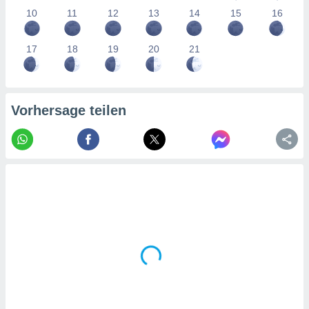
tner
10
11
12
13
14
15
16
17
18
19
20
21
Vorhersage teilen