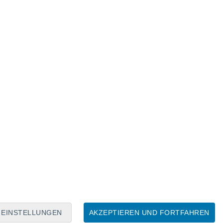
Mondkalender
Mo
Di
Mi
Do
Fr
Sa
So
7
8
9
10
11
12
13
14
15
16
17
18
19
20
EINSTELLUNGEN
AKZEPTIEREN UND FORTFAHREN