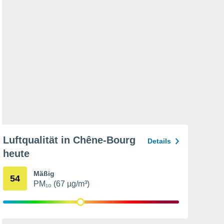
Luftqualität in Chêne-Bourg
Details
heute
Mäßig
54
PM₁₀ (67 µg/m³)