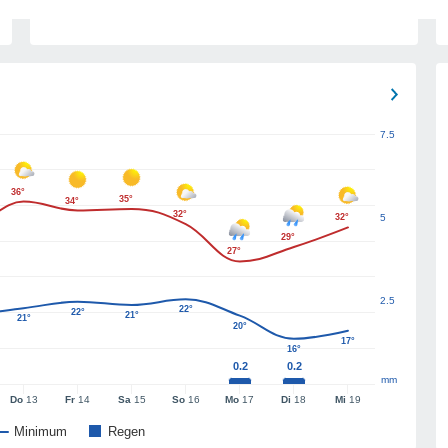
7.5
36°
35°
34°
32°
32°
5
29°
27°
2.5
22°
22°
21°
21°
20°
17°
16°
0.2
0.2
mm
Do
13
Fr
14
Sa
15
So
16
Mo
17
Di
18
Mi
19
Minimum
Regen