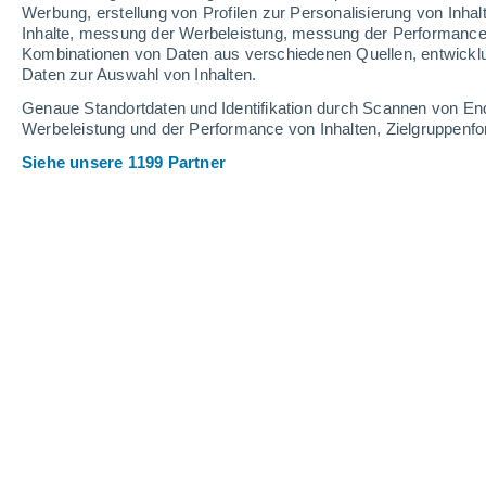
0.9 mm
Werbung, erstellung von Profilen zur Personalisierung von Inhal
Inhalte, messung der Werbeleistung, messung der Performance v
32°
/
17°
34°
/
19°
29°
/
19°
Kombinationen von Daten aus verschiedenen Quellen, entwickl
Daten zur Auswahl von Inhalten.
6
-
21
km/h
13
-
35
km/h
7
9
-
27
km/h
Genaue Standortdaten und Identifikation durch Scannen von En
Werbeleistung und der Performance von Inhalten, Zielgruppen
Siehe unsere 1199 Partner
Das Wetter für Chêne-Bourg Heute
, 7
vereinzelt Wol
28°
16:00
gefühlte T.
28°
vereinzelt Wol
28°
17:00
gefühlte T.
28°
vereinzelt Wol
28°
18:00
gefühlte T.
28°
vereinzelt Wol
27°
19:00
gefühlte T.
27°