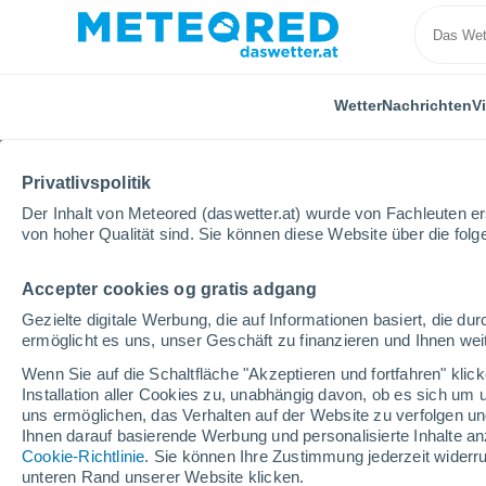
Wetter
Nachrichten
V
Privatlivspolitik
Der Inhalt von Meteored (daswetter.at) wurde von Fachleuten erst
von hoher Qualität sind. Sie können diese Website über die fol
Accepter cookies og gratis adgang
Home
Schweiz
Genève
Chêne-Bourg
Gezielte digitale Werbung, die auf Informationen basiert, die 
ermöglicht es uns, unser Geschäft zu finanzieren und Ihnen weit
Das Wetter für Chêne-
Wenn Sie auf die Schaltfläche "Akzeptieren und fortfahren" kli
Installation aller Cookies zu, unabhängig davon, ob es sich um 
16:08
Freitag
uns ermöglichen, das Verhalten auf der Website zu verfolgen und
Ihnen darauf basierende Werbung und personalisierte Inhalte an
Cookie-Richtlinie
. Sie können Ihre Zustimmung jederzeit widerru
vereinzelt Wolken
unteren Rand unserer Website klicken.