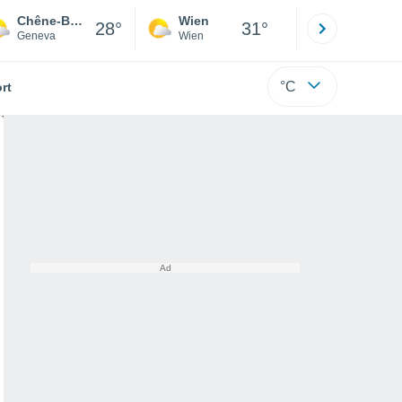
Chêne-Bourg
Wien
Innsbruck
28°
31°
Geneva
Wien
Tirol
°C
rt