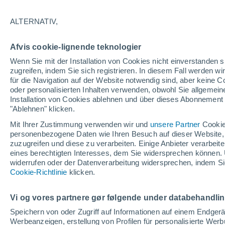
28°
ALTERNATIV,
Nordoste
Afvis cookie-lignende teknologier
gefühlte Temperatur 28°
6
-
26 km/
Wenn Sie mit der Installation von Cookies nicht einverstanden s
zugreifen, indem Sie sich registrieren. In diesem Fall werden wir
für die Navigation auf der Website notwendig sind, aber keine
oder personalisierten Inhalten verwenden, obwohl Sie allgemein
Astronomie
Installation von Cookies ablehnen und über dieses Abonnement a
Alarm im Weltraum: Der private Satellit, der z
Rettung des Swift-Teleskops der NASA entsan
"Ablehnen" klicken.
wurde
Mit Ihrer Zustimmung verwenden wir und
unsere Partner
Cookie
Wetter 1 - 7 Tage
Aktuell
Vorhersagekarte für die 
personenbezogene Daten wie Ihren Besuch auf dieser Website,
zuzugreifen und diese zu verarbeiten. Einige Anbieter verarbe
eines berechtigten Interesses, dem Sie widersprechen können. 
widerrufen oder der Datenverarbeitung widersprechen, indem Sie
Morgen
Sonntag
Cookie-Richtlinie
Heute
klicken.
8. Aug
9. Aug
7. Aug
Vi og vores partnere gør følgende under databehandli
Speichern von oder Zugriff auf Informationen auf einem Endger
Werbeanzeigen, erstellung von Profilen für personalisierte Wer
60%