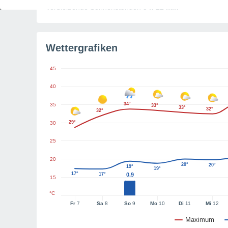
Verbleibende Sonnenstunden
5 h 22 min
Wettergrafiken
45
40
34°
35
33°
33°
32°
32°
29°
30
25
20
20°
20°
19°
19°
17°
17°
0.9
15
°C
Fr
7
Sa
8
So
9
Mo
10
Di
11
Mi
12
Maximum