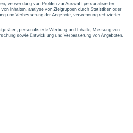
ten, verwendung von Profilen zur Auswahl personalisierter
on Inhalten, analyse von Zielgruppen durch Statistiken oder
33°
/
19°
33°
/
20°
32°
/
20°
36°
/
21°
ung und Verbesserung der Angebote, verwendung reduzierter
-
21
km/h
12
-
35
km/h
9
-
28
km/h
10
-
27
km/h
dgeräten, personalisierte Werbung und Inhalte, Messung von
forschung sowie Entwicklung und Verbesserung von Angeboten.
. August
ken
Nordosten
5 mäßig
6
-
26 km/h
LSF:
6-10
ken
Nordosten
3 mäßig
7
-
24 km/h
LSF:
6-10
ken
Nordosten
2 niedrig
7
-
24 km/h
LSF:
nein
ken
Norden
1 niedrig
6
-
23 km/h
LSF:
nein