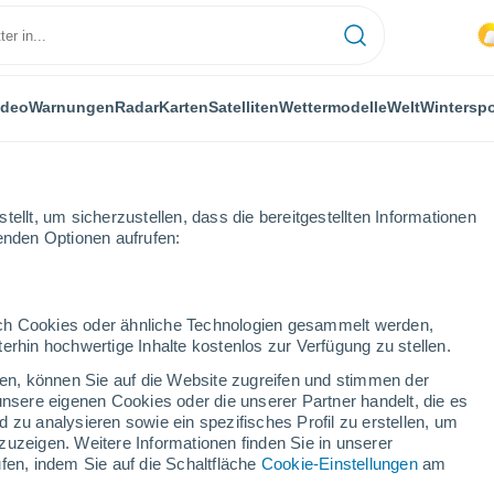
ideo
Warnungen
Radar
Karten
Satelliten
Wettermodelle
Welt
Winterspo
ellt, um sicherzustellen, dass die bereitgestellten Informationen
genden Optionen aufrufen:
durch Cookies oder ähnliche Technologien gesammelt werden,
erhin hochwertige Inhalte kostenlos zur Verfügung zu stellen.
Bourg
cken, können Sie auf die Website zugreifen und stimmen der
unsere eigenen Cookies oder die unserer Partner handelt, die es
...
 zu analysieren sowie ein spezifisches Profil zu erstellen, um
zuzeigen. Weitere Informationen finden Sie in unserer
Stündlich
fen, indem Sie auf die Schaltfläche
Cookie-Einstellungen
am
Bewölkte Abschnitte in den
nächsten Stunden