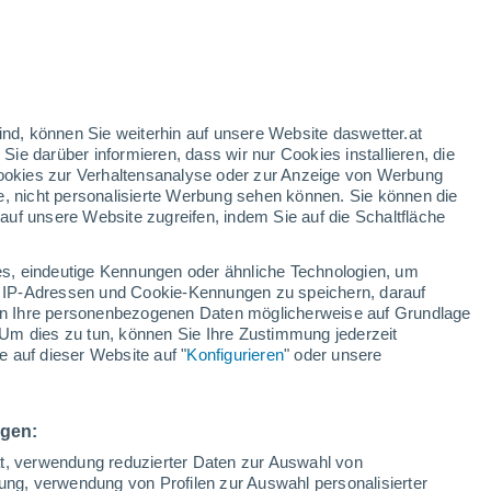
n
h
ind, können Sie weiterhin auf unsere Website daswetter.at
 Sie darüber informieren, dass wir nur Cookies installieren, die
 Cookies zur Verhaltensanalyse oder zur Anzeige von Werbung
e, nicht personalisierte Werbung sehen können. Sie können die
uf unsere Website zugreifen, indem Sie auf die Schaltfläche
ur
dt
s, eindeutige Kennungen oder ähnliche Technologien, um
Bewölkung
Regenradar
Satelliten
Wettermodelle
 IP-Adressen und Cookie-Kennungen zu speichern, darauf
iten Ihre personenbezogenen Daten möglicherweise auf Grundlage
Um dies zu tun, können Sie Ihre Zustimmung jederzeit
 auf dieser Website auf "
Konfigurieren
" oder unsere
Montag
Dienstag
Mittwoch
Donnerstag
10. Aug
11. Aug
12. Aug
13. Aug
ngen:
ät, verwendung reduzierter Daten zur Auswahl von
bung, verwendung von Profilen zur Auswahl personalisierter