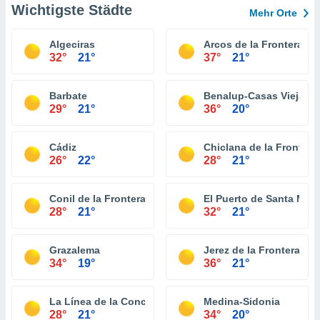
Wichtigste Städte
Mehr Orte
Algeciras
Arcos de la Frontera
32°
21°
37°
21°
Barbate
Benalup-Casas Viejas
29°
21°
36°
20°
Cádiz
Chiclana de la Frontera
26°
22°
28°
21°
Conil de la Frontera
El Puerto de Santa Marí
28°
21°
32°
21°
Grazalema
Jerez de la Frontera
34°
19°
36°
21°
La Línea de la Concepción
Medina-Sidonia
28°
21°
34°
20°