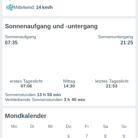
ntwicklung
Mittelwind:
14 km/h
serung der
g
Sonnenaufgang und -untergang
 Daten zur
n Inhalten.
Sonnenaufgang
Sonnenuntergang
07:35
21:25
ten und
ion durch
on
,
erte
d Inhalte,
erstes Tageslicht
Mittag
letztes Tageslicht
on
07:06
14:30
21:53
ung und der
ce von
Sonnenstunden
13 h 50 min
Verbleibende Sonnenstunden
3 h 40 min
nforschung
icklung
Mondkalender
serung von
.
Mo
Di
Mi
Do
Fr
Sa
So
sere 1199
6
7
8
9