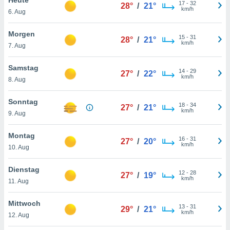
okies oder
17
-
32
28°
/
21°
km/h
6. Aug
 Partner
e es uns
n, das
Morgen
15
-
31
28°
/
21°
uf der
km/h
7. Aug
 verfolgen
lysieren
Samstag
14
-
29
27°
/
22°
km/h
8. Aug
s Profil zu
um Ihnen
ierende
Sonntag
18
-
34
27°
/
21°
nd
km/h
9. Aug
erte Inhalte
. Weitere
Montag
16
-
31
nen finden
27°
/
20°
km/h
10. Aug
rer
tlinie
. Sie
Dienstag
e
12
-
28
27°
/
19°
km/h
 jederzeit
11. Aug
, indem Sie
altfläche
Mittwoch
13
-
31
stellungen
29°
/
21°
km/h
12. Aug
n Rand
bsite