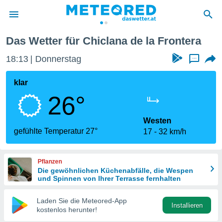
a Frontera
Das Wetter für Chiclana de la Frontera
politik
18:13
Donnerstag
...
von
at) wurde
klar
uten
26°
m
llen, dass
estellten
Westen
nen von
gefühlte Temperatur 27°
17
32 km/h
tät sind.
 diese
er die
Pflanzen
Optionen
Die gewöhnlichen Küchenabfälle, die Wespen
und Spinnen von Ihrer Terrasse fernhalten
 cookies
Laden Sie die Meteored-App
s adgang
Installieren
kostenlos herunter!
gitale