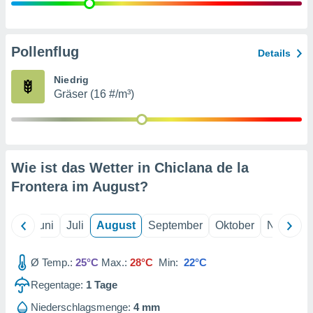
von
erte
verwendung
Pollenflug
Details
n zur
Niedrig
erter
Gräser (16 #/m³)
rstellung
n zur
ierung von
verwendung
n zur
Wie ist das Wetter in Chiclana de la
erter
Frontera im
August
?
essung der
ung,
er
Mai
Juni
Juli
August
September
Oktober
Novembe
ce von
analyse von
n durch
Ø Temp.:
25°C
Max.:
28°C
Min:
22°C
 oder
onen von
Regentage:
1
Tage
nen
Niederschlagsmenge:
4 mm