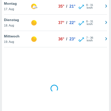
Montag
8
-
31
35°
/
21°
km/h
17. Aug
IV,
Dienstag
8
-
31
37°
/
22°
kie-
km/h
18. Aug
er
Mittwoch
7
-
36
36°
/
23°
it der
km/h
19. Aug
n von
cht
den sind,
 weiterhin
 Website
t
 indem Sie
ieren. In
l werden
über
, dass wir
s
, die für die
auf der
twendig