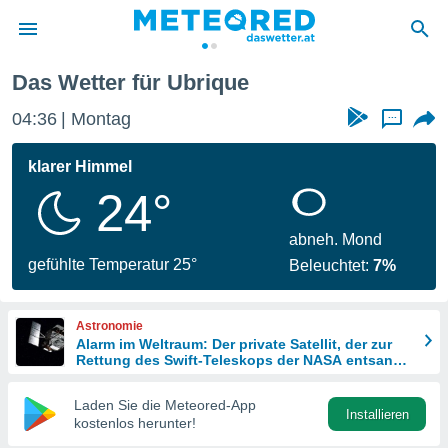
Das Wetter für Ubrique
politik
04:36
Montag
...
von
at) wurde
klarer Himmel
uten
24°
m
llen, dass
estellten
abneh. Mond
nen von
gefühlte Temperatur 25°
Beleuchtet:
7%
tät sind.
 diese
er die
Astronomie
Optionen
Alarm im Weltraum: Der private Satellit, der zur
Rettung des Swift-Teleskops der NASA entsandt
wurde
 cookies
Laden Sie die Meteored-App
s adgang
Installieren
kostenlos herunter!
gitale