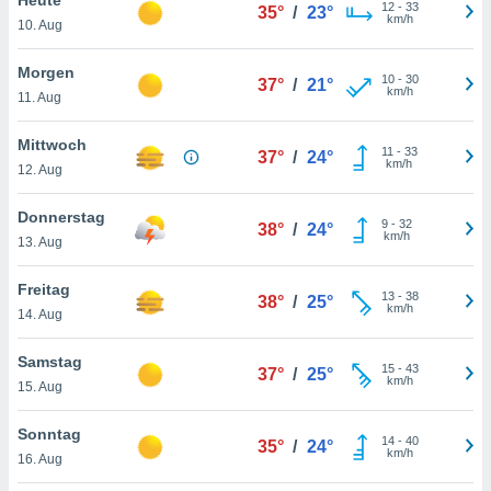
okies oder
12
-
33
35°
/
23°
km/h
10. Aug
 Partner
e es uns
n, das
Morgen
10
-
30
37°
/
21°
uf der
km/h
11. Aug
 verfolgen
lysieren
Mittwoch
11
-
33
37°
/
24°
km/h
12. Aug
s Profil zu
um Ihnen
ierende
Donnerstag
9
-
32
38°
/
24°
nd
km/h
13. Aug
erte Inhalte
. Weitere
Freitag
13
-
38
nen finden
38°
/
25°
km/h
14. Aug
rer
tlinie
. Sie
Samstag
e
15
-
43
37°
/
25°
km/h
 jederzeit
15. Aug
, indem Sie
altfläche
Sonntag
14
-
40
stellungen
35°
/
24°
km/h
16. Aug
n Rand
bsite