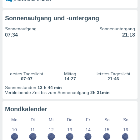
ntwicklung
serung der
Sonnenaufgang und -untergang
g
 Daten zur
Sonnenaufgang
Sonnenuntergang
n Inhalten.
07:34
21:18
ten und
ion durch
on
,
erte
erstes Tageslicht
Mittag
letztes Tageslicht
d Inhalte,
07:07
14:27
21:46
on
Sonnenstunden
13 h 44 min
ung und der
Verbleibende Zeit bis zum Sonnenaufgang
2h 31min
ce von
nforschung
Mondkalender
icklung
serung von
Mo
Di
Mi
Do
Fr
Sa
So
.
10
11
12
13
14
15
16
sere 1199