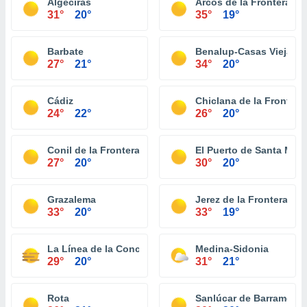
Algeciras
Arcos de la Frontera
31°
20°
35°
19°
Barbate
Benalup-Casas Viejas
27°
21°
34°
20°
Cádiz
Chiclana de la Frontera
24°
22°
26°
20°
Conil de la Frontera
El Puerto de Santa Marí
27°
20°
30°
20°
Grazalema
Jerez de la Frontera
33°
20°
33°
19°
La Línea de la Concepción
Medina-Sidonia
29°
20°
31°
21°
Rota
Sanlúcar de Barrameda