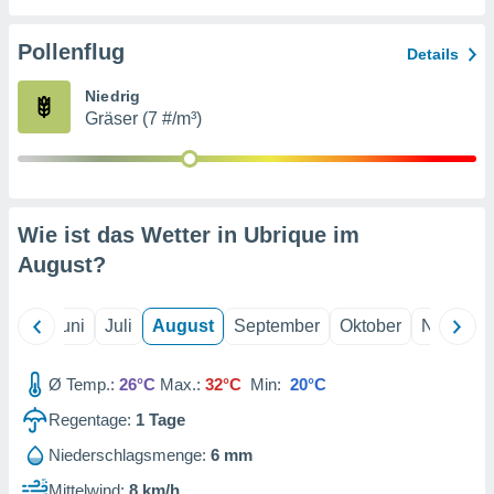
von
erte
Pollenflug
Details
verwendung
n zur
Niedrig
Gräser (7 #/m³)
erter
rstellung
n zur
ierung von
verwendung
Wie ist das Wetter in Ubrique im
n zur
August
?
erter
essung der
ung,
Mai
Juni
Juli
August
September
Oktober
Novembe
er
ce von
analyse von
Ø Temp.:
26°C
Max.:
32°C
Min:
20°C
n durch
Regentage:
1
Tage
 oder
onen von
Niederschlagsmenge:
6 mm
nen
Mittelwind:
8 km/h