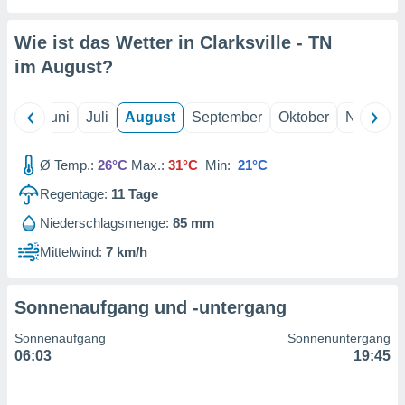
von
erte
Wie ist das Wetter in Clarksville - TN
verwendung
im
August
?
n zur
erter
Mai
Juni
Juli
August
September
Oktober
Novembe
rstellung
n zur
ierung von
Ø Temp.:
26°C
Max.:
31°C
Min:
21°C
verwendung
n zur
Regentage:
11
Tage
Niederschlagsmenge:
85 mm
erter
essung der
Mittelwind:
7 km/h
ung,
er
ce von
Sonnenaufgang und -untergang
analyse von
n durch
Sonnenaufgang
Sonnenuntergang
 oder
06:03
19:45
onen von
nen