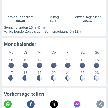
ntwicklung
serung der
g
erstes Tageslicht
Mittag
letztes Tageslicht
 Daten zur
05:35
12:54
20:13
n Inhalten.
Sonnenstunden
13 h 43 min
Verbleibende Zeit bis zum Sonnenaufgang
5h 12min
ten und
ion durch
Mondkalender
on
,
Mo
Di
Mi
Do
Fr
Sa
So
erte
10
11
12
13
14
15
16
d Inhalte,
on
ung und der
17
18
19
20
21
22
23
ce von
nforschung
icklung
serung von
Vorhersage teilen
.
sere 1199