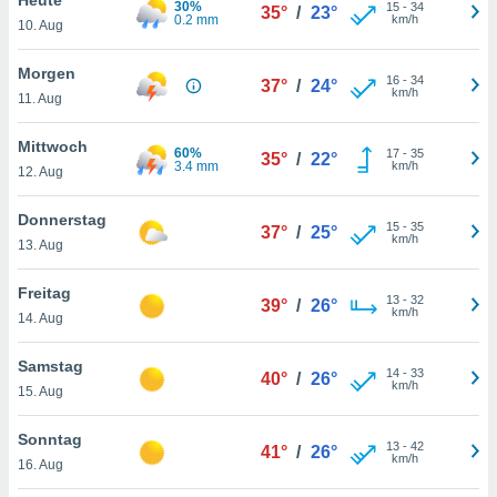
30%
okies oder
15
-
34
35°
/
23°
0.2 mm
km/h
10. Aug
 Partner
e es uns
n, das
Morgen
16
-
34
37°
/
24°
uf der
km/h
11. Aug
 verfolgen
lysieren
Mittwoch
60%
17
-
35
35°
/
22°
3.4 mm
km/h
12. Aug
s Profil zu
um Ihnen
ierende
Donnerstag
15
-
35
37°
/
25°
nd
km/h
13. Aug
erte Inhalte
. Weitere
Freitag
13
-
32
nen finden
39°
/
26°
km/h
14. Aug
rer
tlinie
. Sie
Samstag
e
14
-
33
40°
/
26°
km/h
 jederzeit
15. Aug
, indem Sie
altfläche
Sonntag
13
-
42
stellungen
41°
/
26°
km/h
16. Aug
n Rand
bsite