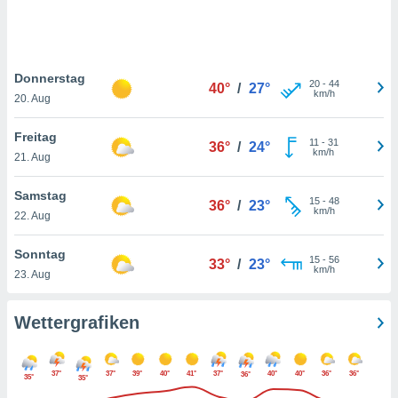
keine
r
analyse
nzeige von
Donnerstag
der
20
-
44
40°
/
27°
km/h
erten
20. Aug
erwenden,
Freitag
11
-
31
36°
/
24°
 nicht
km/h
21. Aug
erte
ehen
Samstag
e können
15
-
48
36°
/
23°
km/h
ation von
22. Aug
lehnen und
s
Sonntag
15
-
56
33°
/
23°
t auf
km/h
23. Aug
site
 indem Sie
altfläche
Wettergrafiken
 klicken.
Zustimmung
37°
37°
39°
40°
41°
37°
40°
40°
36°
36°
36°
wir und
35°
35°
tner