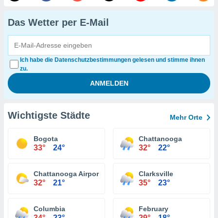
Das Wetter per E-Mail
Ich habe die Datenschutzbestimmungen gelesen und stimme ihnen
zu.
Wichtigste Städte
Mehr Orte
Bogota
Chattanooga
33°
24°
32°
22°
Chattanooga Airport
Clarksville
32°
21°
35°
23°
Columbia
February
34°
23°
29°
18°