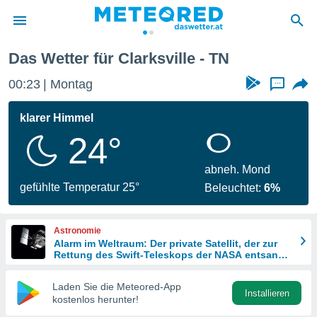
Das Wetter für Clarksville - TN
politik
00:23
Montag
...
von
at) wurde
klarer Himmel
uten
24°
m
llen, dass
estellten
abneh. Mond
nen von
gefühlte Temperatur 25°
Beleuchtet:
6%
tät sind.
 diese
er die
Astronomie
Optionen
Alarm im Weltraum: Der private Satellit, der zur
Rettung des Swift-Teleskops der NASA entsandt
wurde
 cookies
Laden Sie die Meteored-App
s adgang
Installieren
kostenlos herunter!
gitale