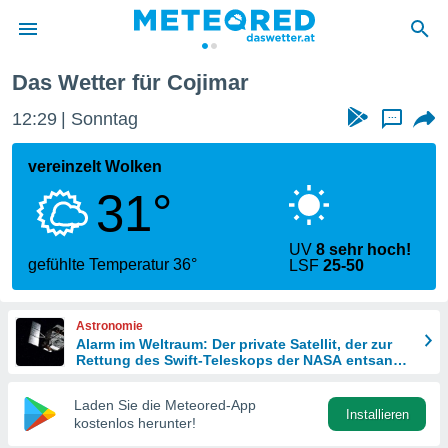
Das Wetter für Cojimar
politik
12:29
Sonntag
...
von
at) wurde
vereinzelt Wolken
uten
31°
m
llen, dass
estellten
UV
8 sehr hoch!
nen von
gefühlte Temperatur 36°
LSF
25-50
tät sind.
 diese
er die
Astronomie
Optionen
Alarm im Weltraum: Der private Satellit, der zur
Rettung des Swift-Teleskops der NASA entsandt
wurde
 cookies
Laden Sie die Meteored-App
s adgang
Installieren
kostenlos herunter!
gitale