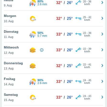
80%
okies oder
20
-
36
32°
/
26°
2.6 mm
km/h
9. Aug
 Partner
e es uns
n, das
Morgen
25
-
42
32°
/
25°
uf der
km/h
10. Aug
 verfolgen
lysieren
Dienstag
50%
22
-
39
33°
/
26°
0.7 mm
km/h
11. Aug
s Profil zu
um Ihnen
ierende
Mittwoch
22
-
39
33°
/
26°
nd
km/h
12. Aug
erte Inhalte
. Weitere
Donnerstag
22
-
41
nen finden
32°
/
25°
km/h
13. Aug
rer
tlinie
. Sie
Freitag
e
90%
24
-
45
33°
/
26°
2.6 mm
km/h
 jederzeit
14. Aug
, indem Sie
altfläche
Samstag
24
-
43
stellungen
33°
/
26°
km/h
15. Aug
n Rand
bsite