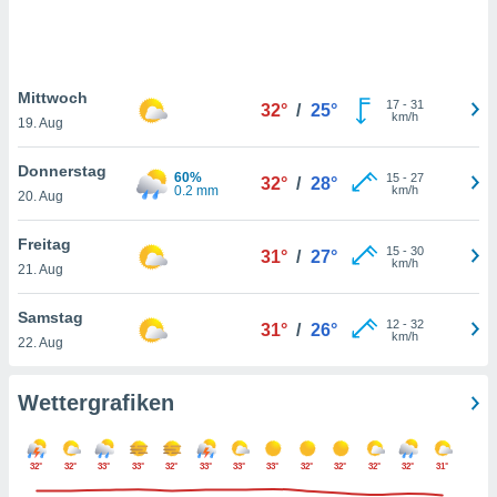
keine
r
analyse
nzeige von
Mittwoch
der
17
-
31
32°
/
25°
km/h
erten
19. Aug
erwenden,
Donnerstag
60%
15
-
27
32°
/
28°
 nicht
0.2 mm
km/h
20. Aug
erte
ehen
Freitag
e können
15
-
30
31°
/
27°
km/h
ation von
21. Aug
lehnen und
s
Samstag
12
-
32
31°
/
26°
t auf
km/h
22. Aug
site
 indem Sie
altfläche
Wettergrafiken
 klicken.
Zustimmung
32°
32°
33°
33°
32°
33°
33°
33°
32°
32°
32°
32°
31°
wir und
tner