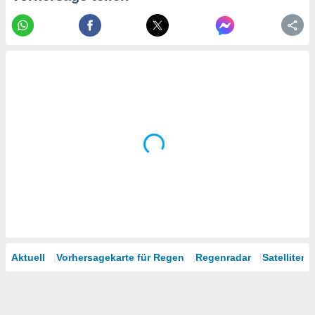
tner
Aktuell
Vorhersagekarte für Regen
Regenradar
Satelliten