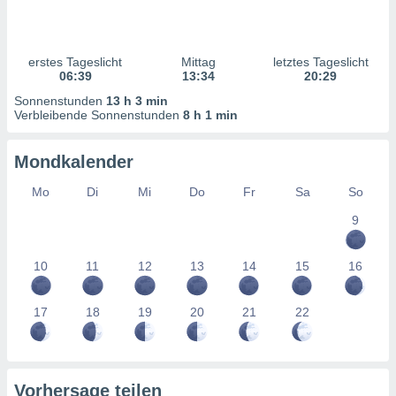
ntwicklung
serung der
g
erstes Tageslicht
Mittag
letztes Tageslicht
 Daten zur
06:39
13:34
20:29
n Inhalten.
Sonnenstunden
13 h 3 min
Verbleibende Sonnenstunden
8 h 1 min
ten und
ion durch
Mondkalender
on
,
Mo
Di
Mi
Do
Fr
Sa
So
erte
9
d Inhalte,
on
ung und der
10
11
12
13
14
15
16
ce von
nforschung
17
18
19
20
21
22
icklung
serung von
.
sere 1199
Vorhersage teilen