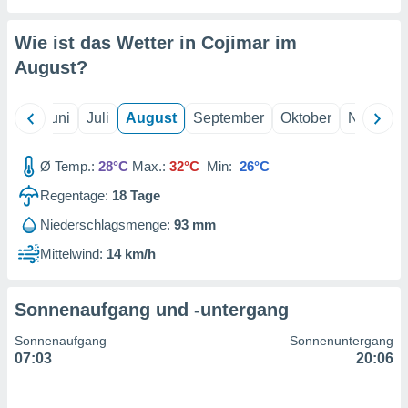
von
erte
Wie ist das Wetter in Cojimar im
verwendung
August
?
n zur
erter
Mai
Juni
Juli
August
September
Oktober
Novembe
rstellung
n zur
ierung von
Ø Temp.:
28°C
Max.:
32°C
Min:
26°C
verwendung
n zur
Regentage:
18
Tage
Niederschlagsmenge:
93 mm
erter
essung der
Mittelwind:
14 km/h
ung,
er
ce von
Sonnenaufgang und -untergang
analyse von
n durch
Sonnenaufgang
Sonnenuntergang
 oder
07:03
20:06
onen von
nen