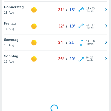
Donnerstag
19
-
43
31°
/
18°
km/h
13. Aug
IV,
kie-
Freitag
16
-
37
32°
/
18°
km/h
14. Aug
er
it der
Samstag
14
-
36
34°
/
21°
n von
km/h
15. Aug
cht
den sind,
Sonntag
9
-
24
 weiterhin
36°
/
20°
km/h
16. Aug
 Website
t
 indem Sie
ieren. In
l werden
über
, dass wir
s
, die für die
auf der
twendig