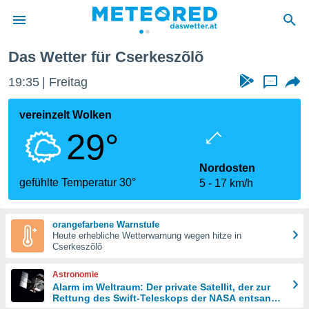
Das Wetter für Cserkeszõlõ
politik
19:35
Freitag
...
von
at) wurde
vereinzelt Wolken
uten
29°
m
llen, dass
estellten
Nordosten
nen von
gefühlte Temperatur 30°
5
17 km/h
tät sind.
 diese
er die
orangefarbene Warnstufe
Optionen
Heute erhebliche Wetterwarnung wegen hitze in
Cserkeszõlõ
 cookies
Astronomie
s adgang
Alarm im Weltraum: Der private Satellit, der zur
Rettung des Swift-Teleskops der NASA entsandt
gitale