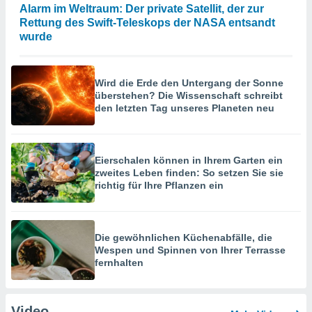
Alarm im Weltraum: Der private Satellit, der zur
Rettung des Swift-Teleskops der NASA entsandt
wurde
Wird die Erde den Untergang der Sonne
überstehen? Die Wissenschaft schreibt
den letzten Tag unseres Planeten neu
Eierschalen können in Ihrem Garten ein
zweites Leben finden: So setzen Sie sie
richtig für Ihre Pflanzen ein
Die gewöhnlichen Küchenabfälle, die
Wespen und Spinnen von Ihrer Terrasse
fernhalten
Video