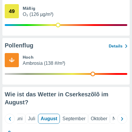
von
Mäßig
49
erte
O₃ (126 µg/m³)
verwendung
n zur
erter
rstellung
Pollenflug
n zur
Details
ierung von
verwendung
Hoch
n zur
Ambrosia (138 #/m³)
erter
essung der
ung,
er
Wie ist das Wetter in Cserkeszõlõ im
ce von
analyse von
August
?
n durch
 oder
onen von
Mai
Juni
Juli
August
September
Oktober
Novembe
nen