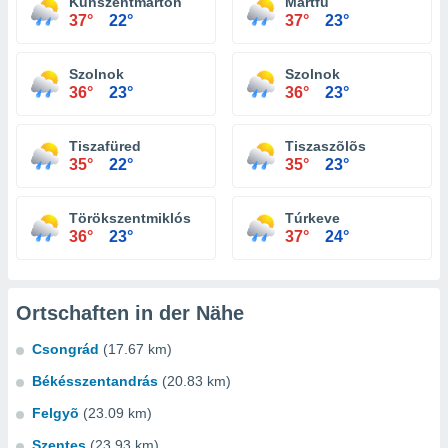
Kunszentmárton
Martfû
37°
22°
37°
23°
Szolnok
Szolnok
36°
23°
36°
23°
Tiszafüred
Tiszaszõlõs
35°
22°
35°
23°
Törökszentmiklós
Túrkeve
36°
23°
37°
24°
Ortschaften in der Nähe
Csongrád
(17.67 km)
Békésszentandrás
(20.83 km)
Felgyõ
(23.09 km)
Szentes
(23.93 km)