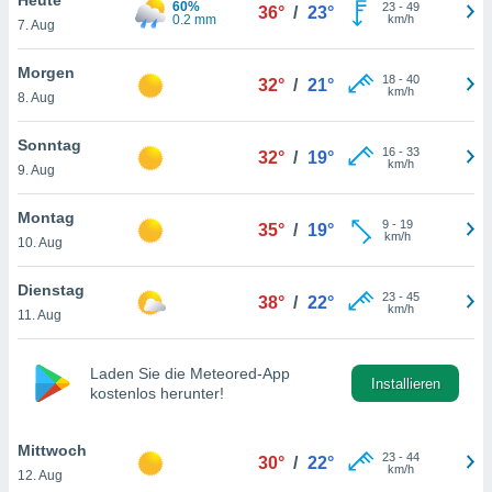
60%
okies oder
23
-
49
36°
/
23°
0.2 mm
km/h
7. Aug
 Partner
e es uns
n, das
Morgen
18
-
40
32°
/
21°
uf der
km/h
8. Aug
 verfolgen
lysieren
Sonntag
16
-
33
32°
/
19°
km/h
9. Aug
s Profil zu
um Ihnen
ierende
Montag
9
-
19
35°
/
19°
nd
km/h
10. Aug
erte Inhalte
. Weitere
Dienstag
23
-
45
nen finden
38°
/
22°
km/h
11. Aug
rer
tlinie
. Sie
e
Laden Sie die Meteored-App
 jederzeit
Installieren
kostenlos herunter!
, indem Sie
altfläche
stellungen
Mittwoch
23
-
44
30°
/
22°
n Rand
km/h
12. Aug
bsite