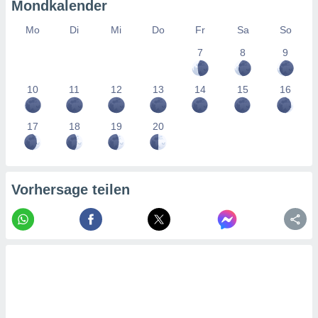
tner
Mondkalender
Mo
Di
Mi
Do
Fr
Sa
So
7
8
9
10
11
12
13
14
15
16
17
18
19
20
Vorhersage teilen