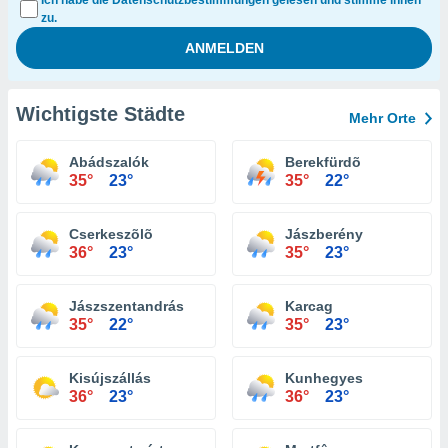
Ich habe die Datenschutzbestimmungen gelesen und stimme ihnen
zu.
Wichtigste Städte
Mehr Orte
Abádszalók
Berekfürdõ
35°
23°
35°
22°
Cserkeszõlõ
Jászberény
36°
23°
35°
23°
Jászszentandrás
Karcag
35°
22°
35°
23°
Kisújszállás
Kunhegyes
36°
23°
36°
23°