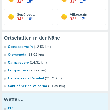
32°
18°
33°
17°
Sepúlveda
Villacastín
34°
16°
32°
17°
Ortschaften in der Nähe
Gomezserracín
(12.53 km)
Olombrada
(13.02 km)
Campaspero
(14.31 km)
Fompedraza
(20.72 km)
Canalejas de Peñafiel
(21.71 km)
Santibáñez de Valcorba
(21.89 km)
Wetter...
PDF