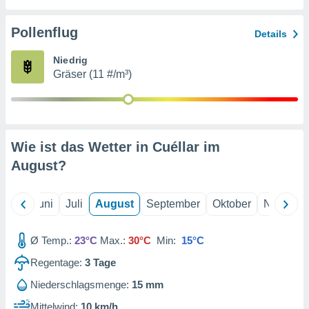
von
erte
Pollenflug
Details
verwendung
n zur
Niedrig
Gräser (11 #/m³)
erter
rstellung
n zur
ierung von
verwendung
Wie ist das Wetter in Cuéllar im
n zur
August
?
erter
essung der
ung,
Mai
Juni
Juli
August
September
Oktober
Novembe
er
ce von
analyse von
Ø Temp.:
23°C
Max.:
30°C
Min:
15°C
n durch
Regentage:
3
Tage
 oder
onen von
Niederschlagsmenge:
15 mm
nen
Mittelwind:
10 km/h