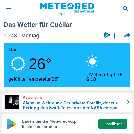
Das Wetter für Cuéllar
politik
10:48
Montag
...
von
at) wurde
klar
uten
26°
m
llen, dass
estellten
UV
3 mäßig
LSF
nen von
gefühlte Temperatur 26°
6-10
tät sind.
 diese
er die
Astronomie
Optionen
Alarm im Weltraum: Der private Satellit, der zur
Rettung des Swift-Teleskops der NASA entsandt
wurde
 cookies
Laden Sie die Meteored-App
s adgang
Installieren
kostenlos herunter!
gitale