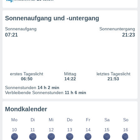
ntwicklung
serung der
Sonnenaufgang und -untergang
g
 Daten zur
Sonnenaufgang
Sonnenuntergang
n Inhalten.
07:21
21:23
ten und
ion durch
on
,
erte
erstes Tageslicht
Mittag
letztes Tageslicht
d Inhalte,
06:50
14:22
21:53
on
Sonnenstunden
14 h 2 min
ung und der
Verbleibende Sonnenstunden
11 h 6 min
ce von
nforschung
Mondkalender
icklung
serung von
Mo
Di
Mi
Do
Fr
Sa
So
.
10
11
12
13
14
15
16
sere 1199