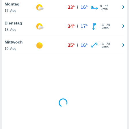
Montag
9
-
46
33°
/
16°
km/h
17. Aug
IV,
Dienstag
13
-
39
34°
/
17°
kie-
km/h
18. Aug
er
Mittwoch
13
-
38
35°
/
16°
it der
km/h
19. Aug
n von
cht
den sind,
 weiterhin
 Website
t
 indem Sie
ieren. In
l werden
über
, dass wir
s
, die für die
auf der
twendig