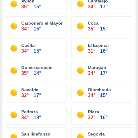
Ayllón
Cantalejo
35°
15°
34°
17°
Carbonero el Mayor
Coca
34°
15°
35°
15°
Cuéllar
El Espinar
34°
15°
31°
16°
Gomezserracín
Marugán
35°
14°
34°
17°
Navafría
Olombrada
32°
17°
34°
15°
Pedraza
Riaza
34°
18°
32°
16°
San Ildefonso
Segovia