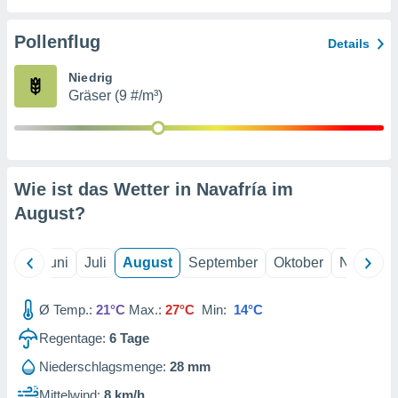
von
erte
Pollenflug
Details
verwendung
n zur
Niedrig
Gräser (9 #/m³)
erter
rstellung
n zur
ierung von
verwendung
Wie ist das Wetter in Navafría im
n zur
August
?
erter
essung der
ung,
Mai
Juni
Juli
August
September
Oktober
Novembe
er
ce von
analyse von
Ø Temp.:
21°C
Max.:
27°C
Min:
14°C
n durch
Regentage:
6
Tage
 oder
onen von
Niederschlagsmenge:
28 mm
nen
Mittelwind:
8 km/h