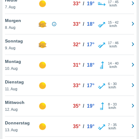
okies oder
17
-
45
33°
/
19°
km/h
7. Aug
 Partner
e es uns
n, das
Morgen
15
-
42
33°
/
18°
uf der
km/h
8. Aug
 verfolgen
lysieren
Sonntag
17
-
46
32°
/
17°
km/h
9. Aug
s Profil zu
um Ihnen
ierende
Montag
14
-
40
31°
/
18°
nd
km/h
10. Aug
erte Inhalte
. Weitere
Dienstag
6
-
30
nen finden
33°
/
17°
km/h
11. Aug
rer
tlinie
. Sie
Mittwoch
e
8
-
33
35°
/
19°
km/h
 jederzeit
12. Aug
, indem Sie
altfläche
Donnerstag
7
-
35
stellungen
35°
/
19°
km/h
13. Aug
n Rand
bsite