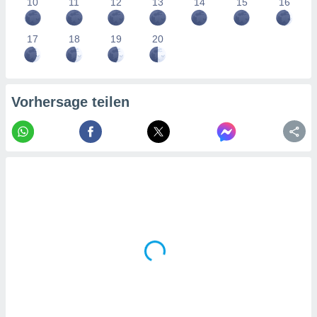
10
11
12
13
14
15
16
tner
17
18
19
20
Vorhersage teilen