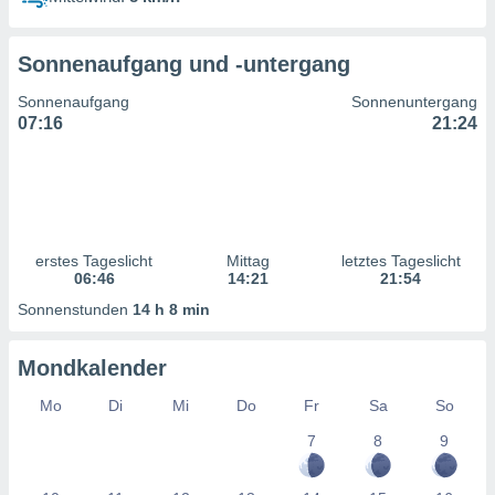
ntwicklung
serung der
Sonnenaufgang und -untergang
g
 Daten zur
Sonnenaufgang
Sonnenuntergang
n Inhalten.
07:16
21:24
ten und
ion durch
on
,
erte
erstes Tageslicht
Mittag
letztes Tageslicht
d Inhalte,
06:46
14:21
21:54
on
Sonnenstunden
14 h 8 min
ung und der
ce von
Mondkalender
nforschung
icklung
Mo
Di
Mi
Do
Fr
Sa
So
serung von
7
8
9
.
sere 1199