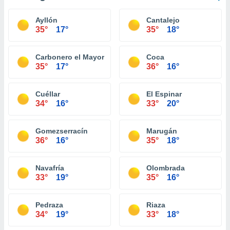
Ayllón
Cantalejo
35°
17°
35°
18°
Carbonero el Mayor
Coca
35°
17°
36°
16°
Cuéllar
El Espinar
34°
16°
33°
20°
Gomezserracín
Marugán
36°
16°
35°
18°
Navafría
Olombrada
33°
19°
35°
16°
Pedraza
Riaza
34°
19°
33°
18°