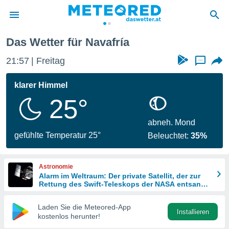
a
Das Wetter für Navafría
politik
21:57
Freitag
...
von
at) wurde
klarer Himmel
uten
25°
m
llen, dass
estellten
abneh. Mond
nen von
gefühlte Temperatur 25°
Beleuchtet:
35%
tät sind.
 diese
er die
Astronomie
Optionen
Alarm im Weltraum: Der private Satellit, der zur
Rettung des Swift-Teleskops der NASA entsandt
wurde
 cookies
Laden Sie die Meteored-App
s adgang
Installieren
kostenlos herunter!
gitale