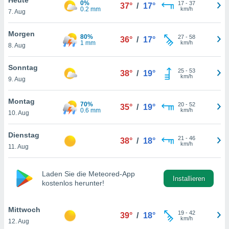
0%
okies oder
17
-
37
37°
/
17°
0.2 mm
km/h
7. Aug
 Partner
e es uns
n, das
Morgen
80%
27
-
58
36°
/
17°
uf der
1 mm
km/h
8. Aug
 verfolgen
lysieren
Sonntag
25
-
53
38°
/
19°
km/h
9. Aug
s Profil zu
um Ihnen
ierende
Montag
70%
20
-
52
35°
/
19°
nd
0.6 mm
km/h
10. Aug
erte Inhalte
. Weitere
Dienstag
21
-
46
nen finden
38°
/
18°
km/h
11. Aug
rer
tlinie
. Sie
e
Laden Sie die Meteored-App
 jederzeit
Installieren
kostenlos herunter!
, indem Sie
altfläche
stellungen
Mittwoch
19
-
42
39°
/
18°
n Rand
km/h
12. Aug
bsite