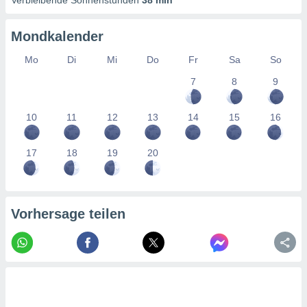
Verbleibende Sonnenstunden
38 min
tner
Mondkalender
Mo
Di
Mi
Do
Fr
Sa
So
7
8
9
10
11
12
13
14
15
16
17
18
19
20
Vorhersage teilen