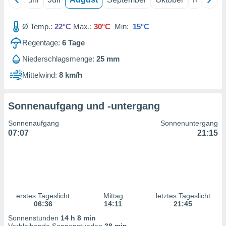
ntwicklung
serung der
Ø Temp.:
22°C
Max.:
30°C
Min:
15°C
g
Regentage:
6
Tage
 Daten zur
n Inhalten.
Niederschlagsmenge:
25 mm
Mittelwind:
8 km/h
ten und
ion durch
on
Sonnenaufgang und -untergang
,
erte
Sonnenaufgang
Sonnenuntergang
d Inhalte,
07:07
21:15
on
ung und der
ce von
nforschung
icklung
serung von
erstes Tageslicht
Mittag
letztes Tageslicht
.
06:36
14:11
21:45
Sonnenstunden
14 h 8 min
sere 1199