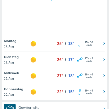
keine
r
analyse
nzeige von
der
erten
erwenden,
 nicht
Montag
15
-
38
35°
/
18°
erte
km/h
17. Aug
ehen
e können
Dienstag
17
-
43
ation von
36°
/
17°
km/h
18. Aug
lehnen und
s
t auf
Mittwoch
18
-
46
37°
/
18°
site
km/h
19. Aug
 indem Sie
altfläche
Donnerstag
19
-
48
 klicken.
32°
/
15°
km/h
20. Aug
Zustimmung
wir und
Gewitterrisiko
tner