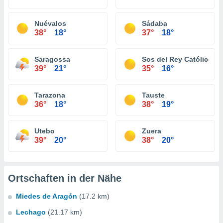
Nuévalos
Sádaba
38°
18°
37°
18°
Saragossa
Sos del Rey Católico
39°
21°
35°
16°
Tarazona
Tauste
36°
18°
38°
19°
Utebo
Zuera
39°
20°
38°
20°
Ortschaften in der Nähe
Miedes de Aragón
(17.2 km)
Lechago
(21.17 km)