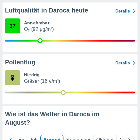
von
Luftqualität in Daroca heute
Details
erte
verwendung
Annehmbar
n zur
37
O₃ (92 µg/m³)
erter
rstellung
n zur
ierung von
verwendung
Pollenflug
Details
n zur
Niedrig
erter
Gräser (16 #/m³)
essung der
ung,
er
ce von
analyse von
Wie ist das Wetter in Daroca im
n durch
 oder
August
?
onen von
nen
Mai
Juni
Juli
August
September
Oktober
Novembe