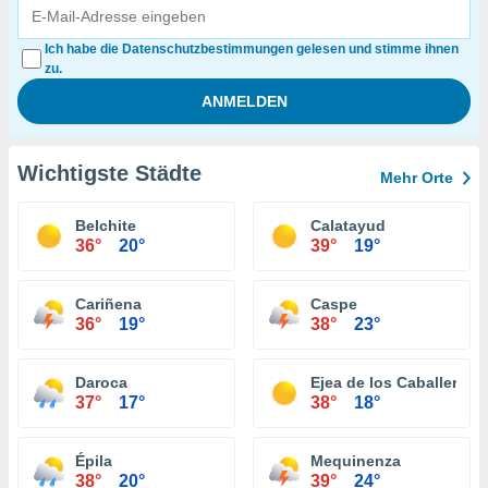
Ich habe die Datenschutzbestimmungen gelesen und stimme ihnen
zu.
Wichtigste Städte
Mehr Orte
Belchite
Calatayud
36°
20°
39°
19°
Cariñena
Caspe
36°
19°
38°
23°
Daroca
Ejea de los Caballeros
37°
17°
38°
18°
Épila
Mequinenza
38°
20°
39°
24°