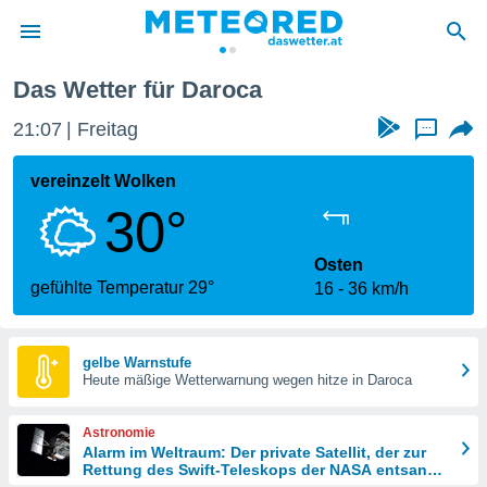
Das Wetter für Daroca
politik
21:07
Freitag
...
von
at) wurde
vereinzelt Wolken
uten
30°
m
llen, dass
estellten
Osten
nen von
gefühlte Temperatur 29°
16
36 km/h
tät sind.
 diese
er die
Optionen
gelbe Warnstufe
Heute mäßige Wetterwarnung wegen hitze in Daroca
 cookies
Astronomie
s adgang
Alarm im Weltraum: Der private Satellit, der zur
Rettung des Swift-Teleskops der NASA entsandt
gitale