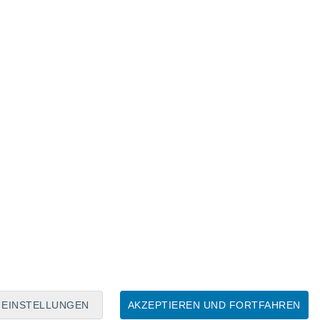
Mondkalender
Mo
Di
Mi
Do
Fr
Sa
So
9
10
11
12
13
14
15
16
17
18
19
20
21
22
EINSTELLUNGEN
AKZEPTIEREN UND FORTFAHREN