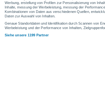
0.3 mm
0.1 mm
Werbung, erstellung von Profilen zur Personalisierung von Inhal
Inhalte, messung der Werbeleistung, messung der Performance v
37°
/
20°
39°
/
22°
38°
/
21°
Kombinationen von Daten aus verschiedenen Quellen, entwickl
Daten zur Auswahl von Inhalten.
19
-
47
km/h
17
-
36
km/h
13
26
-
51
km/h
Genaue Standortdaten und Identifikation durch Scannen von En
Werbeleistung und der Performance von Inhalten, Zielgruppen
Siehe unsere 1199 Partner
Das Wetter für Épila Heute
, 9. August
vereinzelt Wolk
36°
14:00
gefühlte T.
36°
leichter Regen
30%
37°
15:00
0.1 mm
gefühlte T.
36°
trockenes Gewit
36°
16:00
gefühlte T.
35°
vereinzelt Wolk
37°
17:00
gefühlte T.
35°