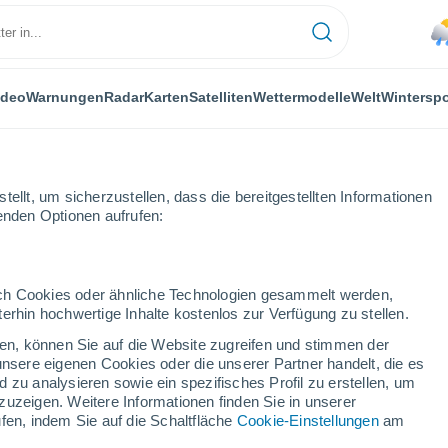
ideo
Warnungen
Radar
Karten
Satelliten
Wettermodelle
Welt
Winterspo
ellt, um sicherzustellen, dass die bereitgestellten Informationen
genden Optionen aufrufen:
Épila
durch Cookies oder ähnliche Technologien gesammelt werden,
erhin hochwertige Inhalte kostenlos zur Verfügung zu stellen.
cken, können Sie auf die Website zugreifen und stimmen der
unsere eigenen Cookies oder die unserer Partner handelt, die es
...
 zu analysieren sowie ein spezifisches Profil zu erstellen, um
zuzeigen. Weitere Informationen finden Sie in unserer
Stündlich
fen, indem Sie auf die Schaltfläche
Cookie-Einstellungen
am
Leichter Regen in den nächsten
Stunden