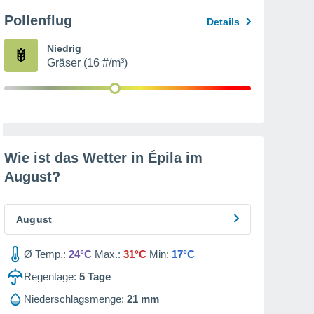
Pollenflug
Details
Niedrig
Gräser (16 #/m³)
Wie ist das Wetter in Épila im
August
?
August
Ø Temp.:
24°C
Max.:
31°C
Min:
17°C
Regentage:
5
Tage
Niederschlagsmenge:
21 mm