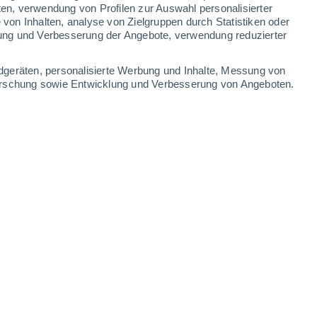
0.4 mm
ten, verwendung von Profilen zur Auswahl personalisierter
on Inhalten, analyse von Zielgruppen durch Statistiken oder
40°
/
23°
41°
/
23°
39°
/
24°
37°
/
23°
ung und Verbesserung der Angebote, verwendung reduzierter
-
31
km/h
12
-
28
km/h
21
-
46
km/h
12
-
44
km/h
dgeräten, personalisierte Werbung und Inhalte, Messung von
forschung sowie Entwicklung und Verbesserung von Angeboten.
en
Osten
7 hoch
8
-
28 km/h
LSF:
15-25
Osten
7 hoch
9
-
28 km/h
LSF:
15-25
ter
Südosten
6 hoch
18
-
40 km/h
LSF:
15-25
en
Südosten
4 mäßig
16
-
39 km/h
LSF:
6-10