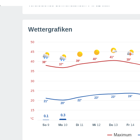
Verbleibende Sonnenstunden
7 h 32 min
Wettergrafiken
50
45
41°
40°
39°
39°
40
38°
37°
35
30
25
24°
23°
23°
20
22°
21°
20°
15
0.3
0.1
°C
So
9
Mo
10
Di
11
Mi
12
Do
13
Fr
14
Maximum