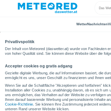
Wetter
Nachrichten
V
Privatlivspolitik
Der Inhalt von Meteored (daswetter.at) wurde von Fachleuten erst
von hoher Qualität sind. Sie können diese Website über die fol
Accepter cookies og gratis adgang
Home
Spanien
Aragonien
Provinz Saragossa
Gezielte digitale Werbung, die auf Informationen basiert, die 
ermöglicht es uns, unser Geschäft zu finanzieren und Ihnen weit
Das Wetter für Épila
Wenn Sie auf die Schaltfläche "Akzeptieren und fortfahren" kli
Installation aller Cookies zu, unabhängig davon, ob es sich um 
14:11
Sonntag
uns ermöglichen, das Verhalten auf der Website zu verfolgen und
Ihnen darauf basierende Werbung und personalisierte Inhalte an
Cookie-Richtlinie
. Sie können Ihre Zustimmung jederzeit widerru
vereinzelt Wolken
unteren Rand unserer Website klicken.