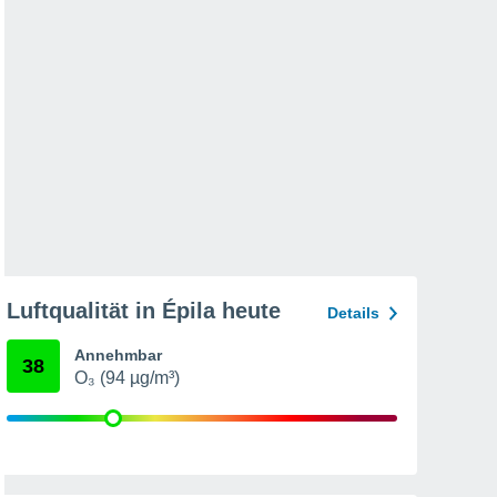
Luftqualität in Épila heute
Details
Annehmbar
38
O₃ (94 µg/m³)