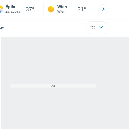
Épila
Wien
Innsbruck
37°
31°
Zaragoza
Wien
Tirol
°C
rt