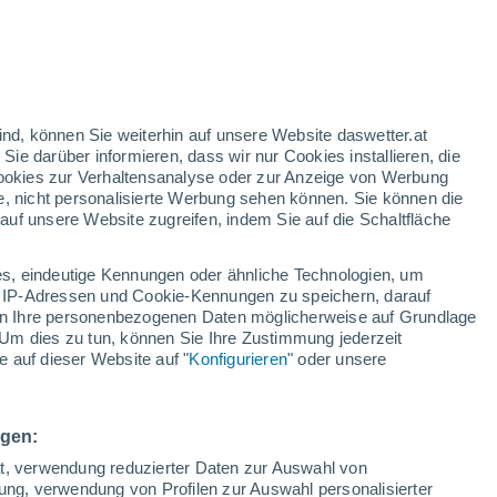
gelbe Warnstufe
Heute mäßige Wetterwarnung wegen
hitze in Épila
h
ind, können Sie weiterhin auf unsere Website daswetter.at
 Sie darüber informieren, dass wir nur Cookies installieren, die
 Cookies zur Verhaltensanalyse oder zur Anzeige von Werbung
e, nicht personalisierte Werbung sehen können. Sie können die
uf unsere Website zugreifen, indem Sie auf die Schaltfläche
ur
dt
s, eindeutige Kennungen oder ähnliche Technologien, um
n
Regenradar
Satelliten
Wettermodelle
 IP-Adressen und Cookie-Kennungen zu speichern, darauf
iten Ihre personenbezogenen Daten möglicherweise auf Grundlage
Um dies zu tun, können Sie Ihre Zustimmung jederzeit
 auf dieser Website auf "
Konfigurieren
" oder unsere
ittwoch
Donnerstag
Freitag
Samstag
12. Aug
13. Aug
14. Aug
15. Aug
ngen:
ät, verwendung reduzierter Daten zur Auswahl von
bung, verwendung von Profilen zur Auswahl personalisierter
70%