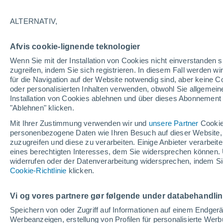
36°
ALTERNATIV,
UV
7 hoc
Afvis cookie-lignende teknologier
gefühlte Temperatur 36°
LSF
15-25
Wenn Sie mit der Installation von Cookies nicht einverstanden s
zugreifen, indem Sie sich registrieren. In diesem Fall werden wir
für die Navigation auf der Website notwendig sind, aber keine
oder personalisierten Inhalten verwenden, obwohl Sie allgemein
Astronomie
Installation von Cookies ablehnen und über dieses Abonnement a
Alarm im Weltraum: Der private Satellit, der z
Rettung des Swift-Teleskops der NASA entsan
"Ablehnen" klicken.
wurde
Mit Ihrer Zustimmung verwenden wir und
unsere Partner
Cookie
Wetter 1 - 7 Tage
Aktuell
Vorhersagekarte für Rege
personenbezogene Daten wie Ihren Besuch auf dieser Website,
zuzugreifen und diese zu verarbeiten. Einige Anbieter verarbe
eines berechtigten Interesses, dem Sie widersprechen können. 
widerrufen oder der Datenverarbeitung widersprechen, indem Sie
Morgen
Dienstag
M
Cookie-Richtlinie
Heute
klicken.
10. Aug
11. Aug
9. Aug
Vi og vores partnere gør følgende under databehandli
Speichern von oder Zugriff auf Informationen auf einem Endger
Werbeanzeigen, erstellung von Profilen für personalisierte Wer
30%
30%