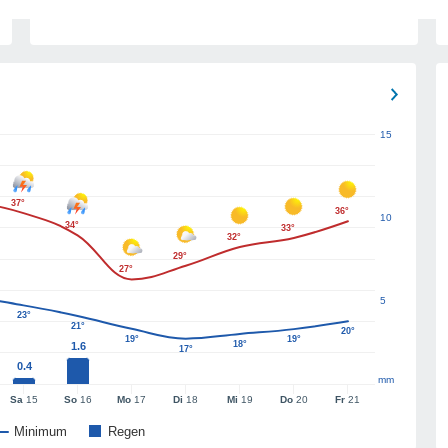
15
37°
36°
10
34°
33°
32°
29°
27°
5
23°
21°
20°
19°
19°
18°
1.6
17°
0.4
mm
Sa
15
So
16
Mo
17
Di
18
Mi
19
Do
20
Fr
21
Minimum
Regen