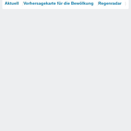
Aktuell
Vorhersagekarte für die Bewölkung
Regenradar
Sa