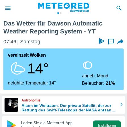
Reporting System
Das Wetter für Dawson Automatic
politik
Weather Reporting System - YT
von
07:46
Samstag
...
at) wurde
uten
vereinzelt Wolken
m
llen, dass
14°
estellten
nen von
abneh. Mond
tät sind.
gefühlte Temperatur 14°
 diese
Beleuchtet:
21%
er die
Optionen
Astronomie
Alarm im Weltraum: Der private Satellit, der zur
Rettung des Swift-Teleskops der NASA entsandt
 cookies
wurde
s adgang
Laden Sie die Meteored-App
gitale
Installieren