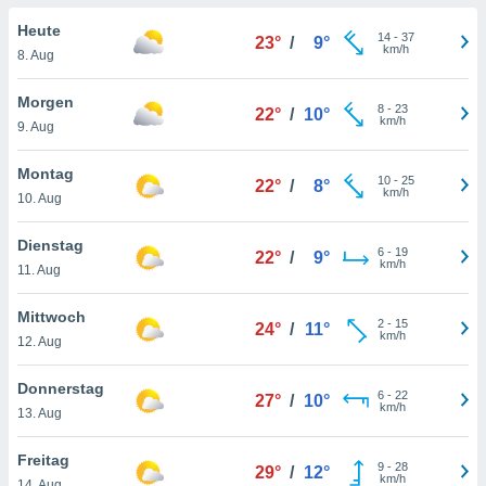
okies oder
 Partner
Heute
14
-
37
23°
/
9°
e es uns
km/h
8. Aug
n, das
uf der
Morgen
8
-
23
 verfolgen
22°
/
10°
km/h
9. Aug
lysieren
s Profil zu
Montag
10
-
25
22°
/
8°
um Ihnen
km/h
10. Aug
ierende
nd
Dienstag
6
-
19
erte Inhalte
22°
/
9°
km/h
11. Aug
. Weitere
nen finden
Mittwoch
rer
2
-
15
24°
/
11°
km/h
tlinie
. Sie
12. Aug
e
 jederzeit
Donnerstag
6
-
22
, indem Sie
27°
/
10°
km/h
13. Aug
altfläche
stellungen
Freitag
n Rand
9
-
28
29°
/
12°
km/h
bsite
14. Aug