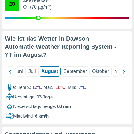
von
Annehmbar
28
O₃ (70 µg/m³)
erte
verwendung
n zur
erter
Wie ist das Wetter in Dawson
rstellung
Automatic Weather Reporting System -
n zur
ierung von
YT im
August
?
verwendung
n zur
Mai
Juni
Juli
August
September
Oktober
Novembe
erter
essung der
ung,
Ø Temp.:
12°C
Max.:
18°C
Min:
7°C
er
Regentage:
13
Tage
ce von
analyse von
Niederschlagsmenge:
60 mm
n durch
 oder
Mittelwind:
6 km/h
onen von
nen