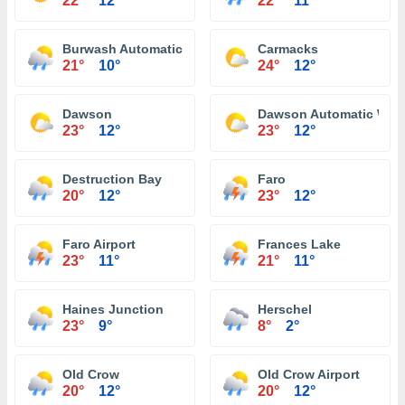
22°
12°
22°
11°
Burwash Automatic Weather Reporting System
Carmacks
21°
10°
24°
12°
Dawson
Dawson Automatic Weat
23°
12°
23°
12°
Destruction Bay
Faro
20°
12°
23°
12°
Faro Airport
Frances Lake
23°
11°
21°
11°
Haines Junction
Herschel
23°
9°
8°
2°
Old Crow
Old Crow Airport
20°
12°
20°
12°