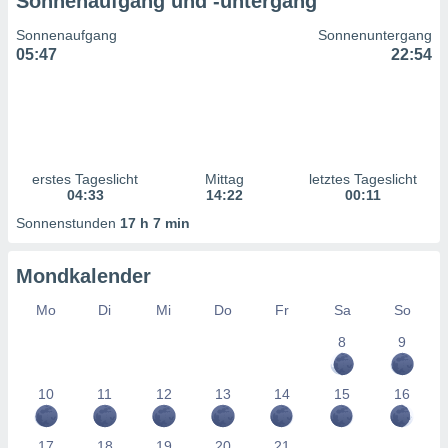
Sonnenaufgang und -untergang
ntwicklung
serung der
Sonnenaufgang
Sonnenuntergang
05:47
22:54
g
 Daten zur
n Inhalten.
ten und
ion durch
erstes Tageslicht
Mittag
letztes Tageslicht
on
04:33
14:22
00:11
,
Sonnenstunden
17 h 7 min
erte
d Inhalte,
on
Mondkalender
ung und der
ce von
Mo
Di
Mi
Do
Fr
Sa
So
8
9
nforschung
icklung
serung von
10
11
12
13
14
15
16
.
sere 1199
17
18
19
20
21