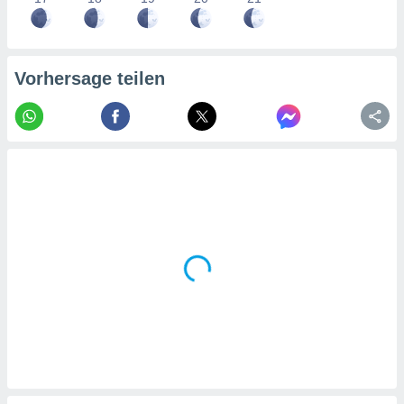
tner
Vorhersage teilen