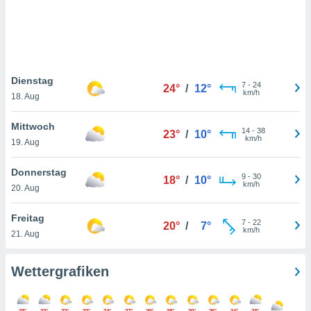
keine
r
analyse
nzeige von
der
erten
Dienstag
7
-
24
24°
/
12°
erwenden,
km/h
18. Aug
 nicht
Mittwoch
erte
14
-
38
23°
/
10°
km/h
ehen
19. Aug
e können
ation von
Donnerstag
9
-
30
18°
/
10°
lehnen und
km/h
20. Aug
s
t auf
Freitag
site
7
-
22
20°
/
7°
km/h
 indem Sie
21. Aug
altfläche
 klicken.
Wettergrafiken
Zustimmung
wir und
tner