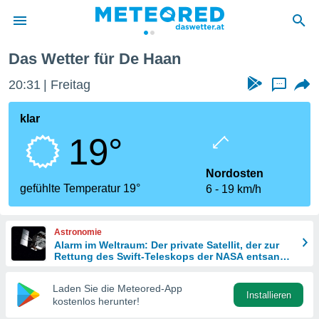
n
Das Wetter für De Haan
politik
20:31
Freitag
...
von
at) wurde
klar
uten
19°
m
llen, dass
estellten
Nordosten
nen von
gefühlte Temperatur 19°
6
19 km/h
tät sind.
 diese
er die
Astronomie
Optionen
Alarm im Weltraum: Der private Satellit, der zur
Rettung des Swift-Teleskops der NASA entsandt
wurde
 cookies
Laden Sie die Meteored-App
s adgang
Installieren
kostenlos herunter!
gitale