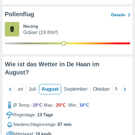
von
erte
Pollenflug
Details
verwendung
n zur
Niedrig
Gräser (19 #/m³)
erter
rstellung
n zur
ierung von
verwendung
Wie ist das Wetter in De Haan im
n zur
August
?
erter
essung der
ung,
Mai
Juni
Juli
August
September
Oktober
Novembe
er
ce von
analyse von
Ø Temp.:
18°C
Max.:
20°C
Min:
16°C
n durch
Regentage:
13
Tage
 oder
onen von
Niederschlagsmenge:
87 mm
nen
Mittelwind:
18 km/h