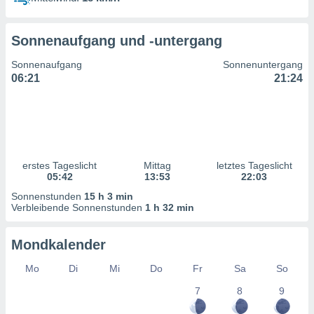
ntwicklung
serung der
Sonnenaufgang und -untergang
g
 Daten zur
Sonnenaufgang
Sonnenuntergang
n Inhalten.
06:21
21:24
ten und
ion durch
on
,
erte
erstes Tageslicht
Mittag
letztes Tageslicht
d Inhalte,
05:42
13:53
22:03
on
Sonnenstunden
15 h 3 min
ung und der
Verbleibende Sonnenstunden
1 h 32 min
ce von
nforschung
Mondkalender
icklung
serung von
Mo
Di
Mi
Do
Fr
Sa
So
.
7
8
9
sere 1199