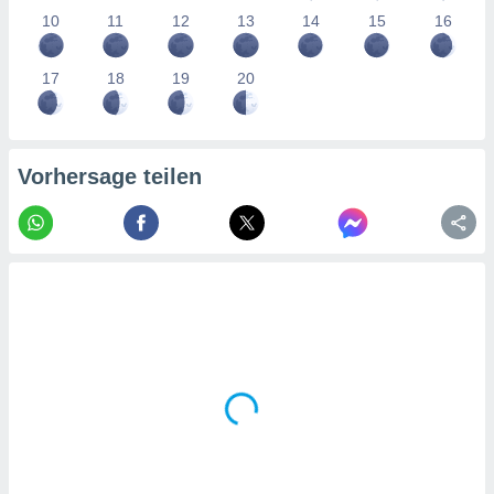
tner
10
11
12
13
14
15
16
17
18
19
20
Vorhersage teilen