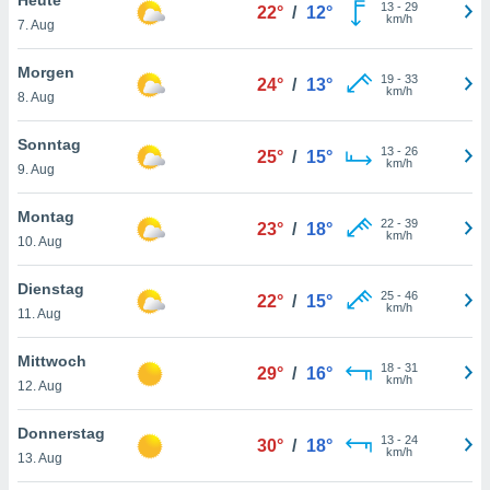
okies oder
13
-
29
22°
/
12°
km/h
7. Aug
 Partner
e es uns
n, das
Morgen
19
-
33
24°
/
13°
uf der
km/h
8. Aug
 verfolgen
lysieren
Sonntag
13
-
26
25°
/
15°
km/h
9. Aug
s Profil zu
um Ihnen
ierende
Montag
22
-
39
23°
/
18°
nd
km/h
10. Aug
erte Inhalte
. Weitere
Dienstag
25
-
46
nen finden
22°
/
15°
km/h
11. Aug
rer
tlinie
. Sie
Mittwoch
e
18
-
31
29°
/
16°
km/h
 jederzeit
12. Aug
, indem Sie
altfläche
Donnerstag
13
-
24
stellungen
30°
/
18°
km/h
13. Aug
n Rand
bsite