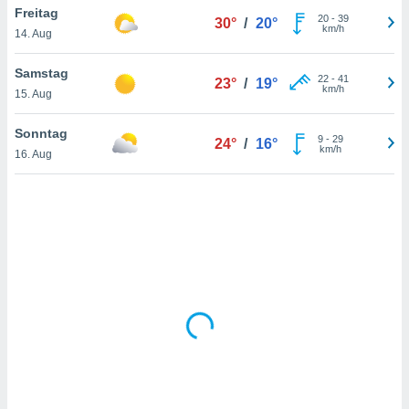
Freitag
20
-
39
30°
/
20°
km/h
14. Aug
IV,
Samstag
22
-
41
23°
/
19°
kie-
km/h
15. Aug
er
Sonntag
9
-
29
24°
/
16°
it der
km/h
16. Aug
n von
cht
den sind,
 weiterhin
 Website
t
 indem Sie
ieren. In
l werden
über
, dass wir
s
, die für die
auf der
twendig