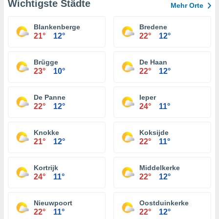
Wichtigste Städte
Mehr Orte
Blankenberge
Bredene
21°
12°
22°
12°
Brügge
De Haan
23°
10°
22°
12°
De Panne
Ieper
22°
12°
24°
11°
Knokke
Koksijde
21°
12°
22°
11°
Kortrijk
Middelkerke
24°
11°
22°
12°
Nieuwpoort
Oostduinkerke
22°
11°
22°
12°