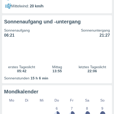
ntwicklung
Mittelwind:
20 km/h
serung der
g
Sonnenaufgang und -untergang
 Daten zur
n Inhalten.
Sonnenaufgang
Sonnenuntergang
06:21
21:27
ten und
ion durch
on
,
erte
d Inhalte,
erstes Tageslicht
Mittag
letztes Tageslicht
on
05:42
13:55
22:06
ung und der
ce von
Sonnenstunden
15 h 6 min
nforschung
Mondkalender
icklung
serung von
Mo
Di
Mi
Do
Fr
Sa
So
.
6
7
8
9
sere 1199