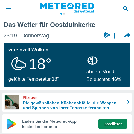
inkerke
Das Wetter für Oostduinkerke
politik
23:19
Donnerstag
...
von
at) wurde
vereinzelt Wolken
uten
18°
m
llen, dass
estellten
abneh. Mond
nen von
gefühlte Temperatur 18°
Beleuchtet:
46%
tät sind.
 diese
er die
Pflanzen
Optionen
Die gewöhnlichen Küchenabfälle, die Wespen
und Spinnen von Ihrer Terrasse fernhalten
 cookies
Laden Sie die Meteored-App
s adgang
Installieren
kostenlos herunter!
gitale