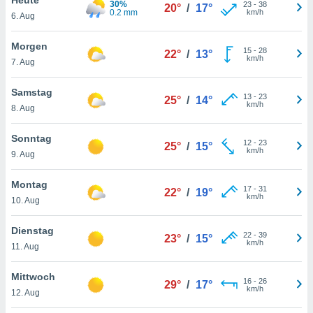
30%
okies oder
23
-
38
20°
/
17°
0.2 mm
km/h
6. Aug
 Partner
e es uns
n, das
Morgen
15
-
28
22°
/
13°
uf der
km/h
7. Aug
 verfolgen
lysieren
Samstag
13
-
23
25°
/
14°
km/h
8. Aug
s Profil zu
um Ihnen
ierende
Sonntag
12
-
23
25°
/
15°
nd
km/h
9. Aug
erte Inhalte
. Weitere
Montag
17
-
31
nen finden
22°
/
19°
km/h
10. Aug
rer
tlinie
. Sie
Dienstag
e
22
-
39
23°
/
15°
km/h
 jederzeit
11. Aug
, indem Sie
altfläche
Mittwoch
16
-
26
stellungen
29°
/
17°
km/h
12. Aug
n Rand
bsite