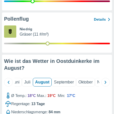
von
erte
verwendung
Pollenflug
Details
n zur
Niedrig
erter
Gräser (11 #/m³)
rstellung
n zur
ierung von
verwendung
n zur
Wie ist das Wetter in Oostduinkerke im
erter
August
?
essung der
ung,
er
Mai
Juni
Juli
August
September
Oktober
Novembe
ce von
analyse von
n durch
Ø Temp.:
18°C
Max.:
19°C
Min:
17°C
 oder
onen von
Regentage:
13
Tage
nen
Niederschlagsmenge:
84 mm