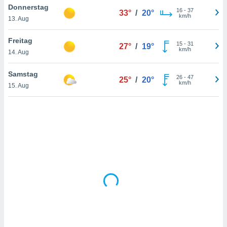
Donnerstag
16
-
37
33°
/
20°
km/h
13. Aug
IV,
Freitag
15
-
31
27°
/
19°
kie-
km/h
14. Aug
er
Samstag
26
-
47
25°
/
20°
it der
km/h
15. Aug
n von
cht
den sind,
 weiterhin
 Website
t
 indem Sie
ieren. In
l werden
über
, dass wir
s
, die für die
auf der
twendig