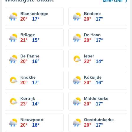
Mehr Orte
Blankenberge
Bredene
20°
17°
20°
17°
Brügge
De Haan
21°
15°
20°
17°
De Panne
Ieper
20°
16°
22°
14°
Knokke
Koksijde
20°
17°
20°
16°
Kortrijk
Middelkerke
23°
14°
20°
17°
Nieuwpoort
Oostduinkerke
20°
16°
20°
17°