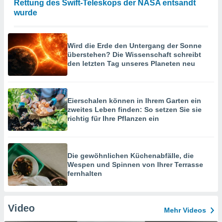
Rettung des Swift-Teleskops der NASA entsandt
wurde
Wird die Erde den Untergang der Sonne
überstehen? Die Wissenschaft schreibt
den letzten Tag unseres Planeten neu
Eierschalen können in Ihrem Garten ein
zweites Leben finden: So setzen Sie sie
richtig für Ihre Pflanzen ein
Die gewöhnlichen Küchenabfälle, die
Wespen und Spinnen von Ihrer Terrasse
fernhalten
Video
Mehr Videos