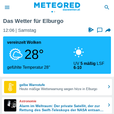
Das Wetter für Elburgo
politik
12:06
Samstag
...
von
at) wurde
vereinzelt Wolken
uten
28°
m
llen, dass
estellten
UV
5 mäßig
LSF
nen von
gefühlte Temperatur 28°
6-10
tät sind.
 diese
er die
Optionen
gelbe Warnstufe
Heute mäßige Wetterwarnung wegen hitze in Elburgo
 cookies
Astronomie
s adgang
Alarm im Weltraum: Der private Satellit, der zur
Rettung des Swift-Teleskops der NASA entsandt
gitale