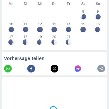
tner
Mo
Di
Mi
Do
Fr
Sa
So
8
9
10
11
12
13
14
15
16
17
18
19
20
21
Vorhersage teilen