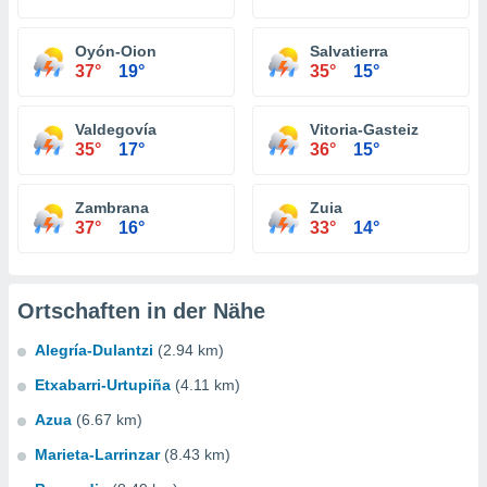
Oyón-Oion
Salvatierra
37°
19°
35°
15°
Valdegovía
Vitoria-Gasteiz
35°
17°
36°
15°
Zambrana
Zuia
37°
16°
33°
14°
Ortschaften in der Nähe
Alegría-Dulantzi
(2.94 km)
Etxabarri-Urtupiña
(4.11 km)
Azua
(6.67 km)
Marieta-Larrinzar
(8.43 km)