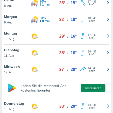
80%
okies oder
17
-
36
35°
/
15°
3.1 mm
km/h
8. Aug
 Partner
e es uns
n, das
Morgen
50%
18
-
40
32°
/
18°
uf der
1.8 mm
km/h
9. Aug
 verfolgen
lysieren
Montag
17
-
40
29°
/
16°
km/h
10. Aug
s Profil zu
um Ihnen
ierende
Dienstag
14
-
36
35°
/
18°
nd
km/h
11. Aug
erte Inhalte
. Weitere
Mittwoch
14
-
40
nen finden
37°
/
20°
km/h
12. Aug
rer
tlinie
. Sie
e
Laden Sie die Meteored-App
 jederzeit
Installieren
kostenlos herunter!
, indem Sie
altfläche
stellungen
Donnerstag
14
-
41
38°
/
20°
n Rand
km/h
13. Aug
bsite