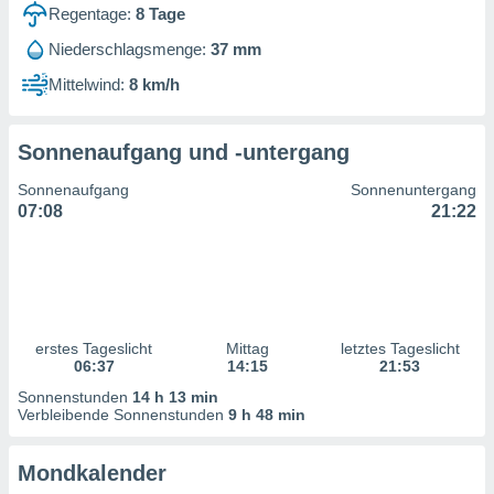
ntwicklung
Regentage:
8
Tage
serung der
Niederschlagsmenge:
37 mm
g
Mittelwind:
8 km/h
 Daten zur
n Inhalten.
Sonnenaufgang und -untergang
ten und
Sonnenaufgang
Sonnenuntergang
ion durch
07:08
21:22
on
,
erte
d Inhalte,
on
ung und der
ce von
erstes Tageslicht
Mittag
letztes Tageslicht
06:37
14:15
21:53
nforschung
Sonnenstunden
14 h 13 min
icklung
Verbleibende Sonnenstunden
9 h 48 min
serung von
.
Mondkalender
sere 1199