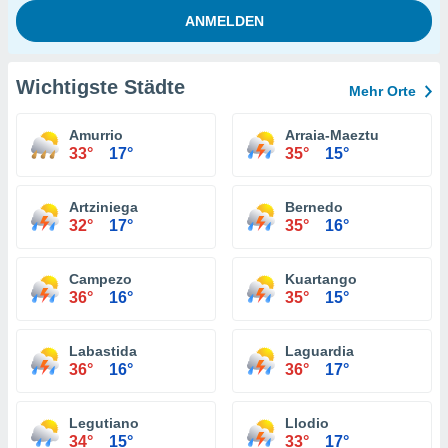
Wichtigste Städte
Mehr Orte
Amurrio
Arraia-Maeztu
33°
17°
35°
15°
Artziniega
Bernedo
32°
17°
35°
16°
Campezo
Kuartango
36°
16°
35°
15°
Labastida
Laguardia
36°
16°
36°
17°
Legutiano
Llodio
34°
15°
33°
17°