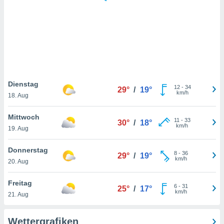
keine
r
analyse
nzeige von
der
erten
erwenden,
 nicht
Dienstag
12
-
34
29°
/
19°
erte
km/h
18. Aug
ehen
e können
Mittwoch
11
-
33
ation von
30°
/
18°
km/h
19. Aug
lehnen und
s
t auf
Donnerstag
8
-
36
29°
/
19°
site
km/h
20. Aug
 indem Sie
altfläche
Freitag
6
-
31
 klicken.
25°
/
17°
km/h
21. Aug
Zustimmung
wir und
Wettergrafiken
tner