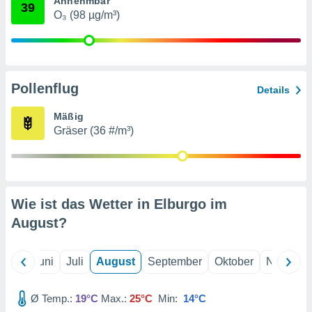
Annehmbar
von
39
O₃ (98 µg/m³)
erte
verwendung
n zur
erter
Pollenflug
Details
rstellung
n zur
Mäßig
ierung von
Gräser (36 #/m³)
verwendung
n zur
erter
essung der
ung,
Wie ist das Wetter in Elburgo im
er
August
?
ce von
analyse von
n durch
Mai
Juni
Juli
August
September
Oktober
Novembe
 oder
onen von
Ø Temp.:
19°C
Max.:
25°C
Min:
14°C
nen