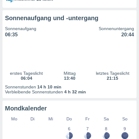
ntwicklung
serung der
Sonnenaufgang und -untergang
g
 Daten zur
Sonnenaufgang
Sonnenuntergang
n Inhalten.
06:35
20:44
ten und
ion durch
on
,
erte
erstes Tageslicht
Mittag
letztes Tageslicht
d Inhalte,
06:04
13:40
21:15
on
Sonnenstunden
14 h 10 min
ung und der
Verbleibende Sonnenstunden
4 h 32 min
ce von
nforschung
Mondkalender
icklung
serung von
Mo
Di
Mi
Do
Fr
Sa
So
.
6
7
8
9
sere 1199