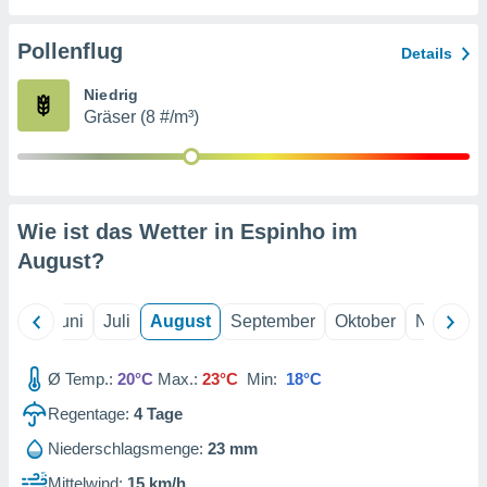
von
erte
Pollenflug
Details
verwendung
n zur
Niedrig
Gräser (8 #/m³)
erter
rstellung
n zur
ierung von
verwendung
Wie ist das Wetter in Espinho im
n zur
August
?
erter
essung der
ung,
Mai
Juni
Juli
August
September
Oktober
Novembe
er
ce von
analyse von
Ø Temp.:
20°C
Max.:
23°C
Min:
18°C
n durch
Regentage:
4
Tage
 oder
onen von
Niederschlagsmenge:
23 mm
nen
Mittelwind:
15 km/h