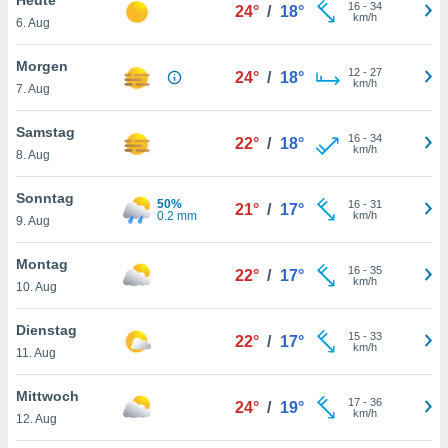
okies oder
16
-
34
24°
/
18°
km/h
6. Aug
 Partner
e es uns
n, das
Morgen
12
-
27
24°
/
18°
uf der
km/h
7. Aug
 verfolgen
lysieren
Samstag
16
-
34
22°
/
18°
km/h
8. Aug
s Profil zu
um Ihnen
ierende
Sonntag
50%
16
-
31
21°
/
17°
nd
0.2 mm
km/h
9. Aug
erte Inhalte
. Weitere
Montag
16
-
35
nen finden
22°
/
17°
km/h
10. Aug
rer
tlinie
. Sie
Dienstag
e
15
-
33
22°
/
17°
km/h
 jederzeit
11. Aug
, indem Sie
altfläche
Mittwoch
17
-
36
stellungen
24°
/
19°
km/h
12. Aug
n Rand
bsite