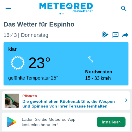
Das Wetter für Espinho
politik
16:43
Donnerstag
...
von
at) wurde
klar
uten
23°
m
llen, dass
estellten
Nordwesten
nen von
gefühlte Temperatur 25°
15
33 km/h
tät sind.
 diese
er die
Pflanzen
Optionen
Die gewöhnlichen Küchenabfälle, die Wespen
und Spinnen von Ihrer Terrasse fernhalten
 cookies
Laden Sie die Meteored-App
s adgang
Installieren
kostenlos herunter!
gitale