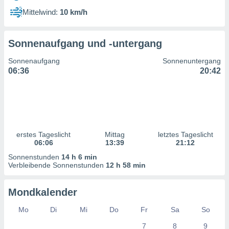
ntwicklung
Mittelwind:
10 km/h
serung der
g
Sonnenaufgang und -untergang
 Daten zur
n Inhalten.
Sonnenaufgang
Sonnenuntergang
06:36
20:42
ten und
ion durch
on
,
erte
d Inhalte,
erstes Tageslicht
Mittag
letztes Tageslicht
on
06:06
13:39
21:12
ung und der
ce von
Sonnenstunden
14 h 6 min
Verbleibende Sonnenstunden
12 h 58 min
nforschung
icklung
Mondkalender
serung von
.
Mo
Di
Mi
Do
Fr
Sa
So
sere 1199
7
8
9