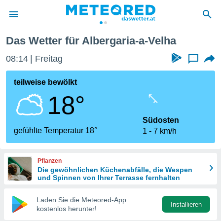
Das Wetter für Albergaria-a-Velha
politik
08:14
Freitag
...
von
at) wurde
teilweise bewölkt
uten
18°
m
llen, dass
estellten
Südosten
nen von
gefühlte Temperatur 18°
1
7 km/h
tät sind.
 diese
er die
Pflanzen
Optionen
Die gewöhnlichen Küchenabfälle, die Wespen
und Spinnen von Ihrer Terrasse fernhalten
 cookies
Laden Sie die Meteored-App
s adgang
Installieren
kostenlos herunter!
gitale