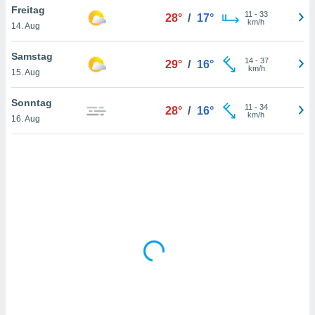
Freitag
11
-
33
28°
/
17°
km/h
14. Aug
IV,
Samstag
14
-
37
29°
/
16°
kie-
km/h
15. Aug
er
Sonntag
11
-
34
28°
/
16°
it der
km/h
16. Aug
n von
cht
den sind,
 weiterhin
 Website
t
 indem Sie
ieren. In
l werden
über
, dass wir
s
, die für die
auf der
twendig