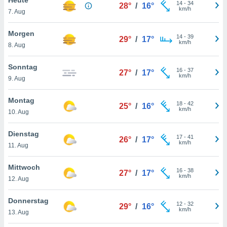
okies oder
14
-
34
28°
/
16°
km/h
7. Aug
 Partner
e es uns
n, das
Morgen
14
-
39
29°
/
17°
uf der
km/h
8. Aug
 verfolgen
lysieren
Sonntag
16
-
37
27°
/
17°
km/h
9. Aug
s Profil zu
um Ihnen
ierende
Montag
18
-
42
25°
/
16°
nd
km/h
10. Aug
erte Inhalte
. Weitere
Dienstag
17
-
41
nen finden
26°
/
17°
km/h
11. Aug
rer
tlinie
. Sie
Mittwoch
e
16
-
38
27°
/
17°
km/h
 jederzeit
12. Aug
, indem Sie
altfläche
Donnerstag
12
-
32
stellungen
29°
/
16°
km/h
13. Aug
n Rand
bsite