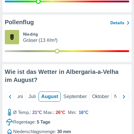
von
erte
verwendung
Pollenflug
Details
n zur
Niedrig
erter
Gräser (13 #/m³)
rstellung
n zur
ierung von
verwendung
n zur
Wie ist das Wetter in Albergaria-a-Velha
erter
im
August
?
essung der
ung,
er
Mai
Juni
Juli
August
September
Oktober
Novembe
ce von
analyse von
n durch
Ø Temp.:
21°C
Max.:
26°C
Min:
16°C
 oder
onen von
Regentage:
5
Tage
nen
Niederschlagsmenge:
30 mm