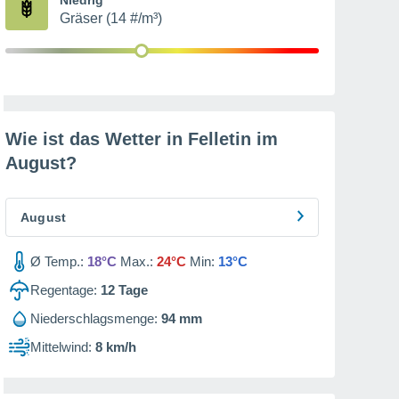
Gräser (14 #/m³)
Wie ist das Wetter in Felletin im
August
?
August
Ø Temp.:
18°C
Max.:
24°C
Min:
13°C
Regentage:
12
Tage
Niederschlagsmenge:
94 mm
Mittelwind:
8 km/h