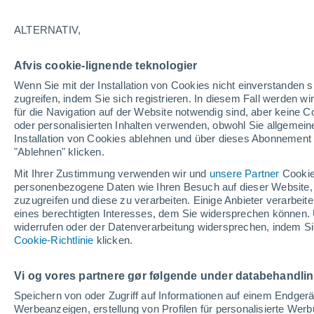
32°
ALTERNATIV,
UV
3 mäß
Afvis cookie-lignende teknologier
gefühlte Temperatur 31°
LSF
6-10
Wenn Sie mit der Installation von Cookies nicht einverstanden s
zugreifen, indem Sie sich registrieren. In diesem Fall werden wir
für die Navigation auf der Website notwendig sind, aber keine
oder personalisierten Inhalten verwenden, obwohl Sie allgemein
Astronomie
Installation von Cookies ablehnen und über dieses Abonnement a
Alarm im Weltraum: Der private Satellit, der z
Rettung des Swift-Teleskops der NASA entsan
"Ablehnen" klicken.
wurde
Mit Ihrer Zustimmung verwenden wir und
unsere Partner
Cookie
Wetter 1 - 7 Tage
Aktuell
Vorhersagekarte für Rege
personenbezogene Daten wie Ihren Besuch auf dieser Website,
zuzugreifen und diese zu verarbeiten. Einige Anbieter verarbe
eines berechtigten Interesses, dem Sie widersprechen können. 
widerrufen oder der Datenverarbeitung widersprechen, indem Sie
Morgen
Dienstag
M
Cookie-Richtlinie
Heute
klicken.
10. Aug
11. Aug
9. Aug
Vi og vores partnere gør følgende under databehandli
Speichern von oder Zugriff auf Informationen auf einem Endger
Werbeanzeigen, erstellung von Profilen für personalisierte Wer
80%
50%
60%