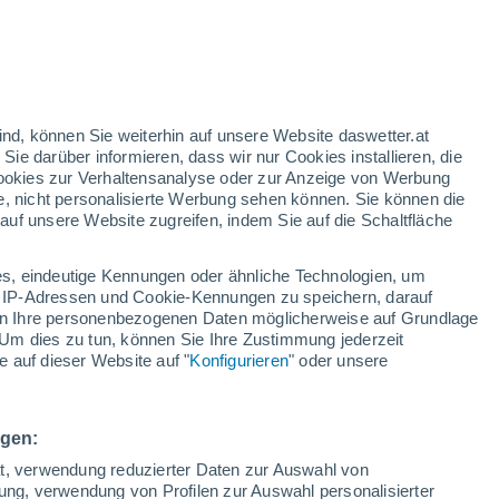
gelbe Warnstufe
Heute mäßige Wetterwarnung wegen
hitze in Felletin
ig
ind, können Sie weiterhin auf unsere Website daswetter.at
 Sie darüber informieren, dass wir nur Cookies installieren, die
 Cookies zur Verhaltensanalyse oder zur Anzeige von Werbung
e, nicht personalisierte Werbung sehen können. Sie können die
uf unsere Website zugreifen, indem Sie auf die Schaltfläche
ur
dt
s, eindeutige Kennungen oder ähnliche Technologien, um
n
Regenradar
Satelliten
Wettermodelle
 IP-Adressen und Cookie-Kennungen zu speichern, darauf
iten Ihre personenbezogenen Daten möglicherweise auf Grundlage
Um dies zu tun, können Sie Ihre Zustimmung jederzeit
 auf dieser Website auf "
Konfigurieren
" oder unsere
ittwoch
Donnerstag
Freitag
Samstag
12. Aug
13. Aug
14. Aug
15. Aug
ngen:
ät, verwendung reduzierter Daten zur Auswahl von
bung, verwendung von Profilen zur Auswahl personalisierter
50%