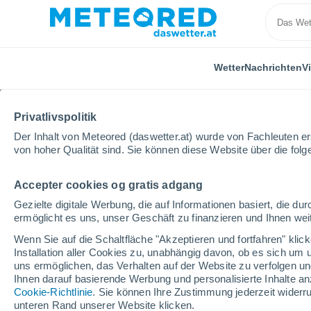
Wetter
Nachrichten
V
Privatlivspolitik
Der Inhalt von Meteored (daswetter.at) wurde von Fachleuten erst
von hoher Qualität sind. Sie können diese Website über die fol
Accepter cookies og gratis adgang
Home
Frankreich
Nouvelle-Aquitaine
Creuse
Gezielte digitale Werbung, die auf Informationen basiert, die 
ermöglicht es uns, unser Geschäft zu finanzieren und Ihnen weit
Das Wetter für Felletin
Wenn Sie auf die Schaltfläche "Akzeptieren und fortfahren" kli
Installation aller Cookies zu, unabhängig davon, ob es sich um 
16:41
Sonntag
uns ermöglichen, das Verhalten auf der Website zu verfolgen und
Ihnen darauf basierende Werbung und personalisierte Inhalte an
Cookie-Richtlinie
. Sie können Ihre Zustimmung jederzeit widerru
vereinzelt Wolken
unteren Rand unserer Website klicken.