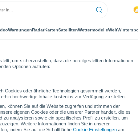
ideo
Warnungen
Radar
Karten
Satelliten
Wettermodelle
Welt
Winterspo
ellt, um sicherzustellen, dass die bereitgestellten Informationen
genden Optionen aufrufen:
Felletin
durch Cookies oder ähnliche Technologien gesammelt werden,
erhin hochwertige Inhalte kostenlos zur Verfügung zu stellen.
cken, können Sie auf die Website zugreifen und stimmen der
unsere eigenen Cookies oder die unserer Partner handelt, die es
...
 zu analysieren sowie ein spezifisches Profil zu erstellen, um
zuzeigen. Weitere Informationen finden Sie in unserer
Stündlich
fen, indem Sie auf die Schaltfläche
Cookie-Einstellungen
am
Leichter Regen in den nächsten
Stunden