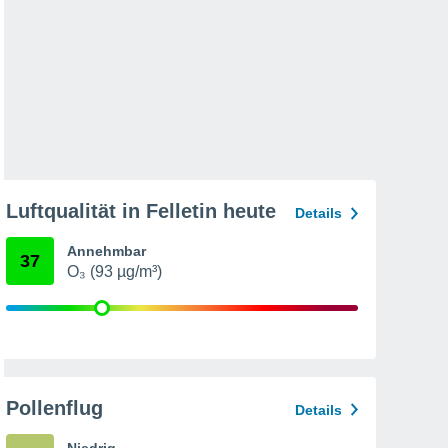
Luftqualität in Felletin heute
Details
Annehmbar
37
O₃ (93 µg/m³)
Pollenflug
Details
Niedrig