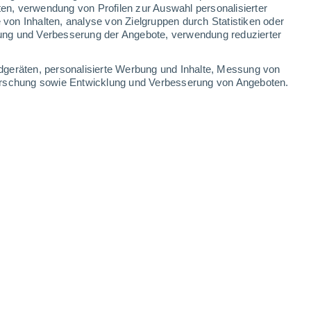
0.2 mm
ten, verwendung von Profilen zur Auswahl personalisierter
on Inhalten, analyse von Zielgruppen durch Statistiken oder
32°
/
17°
34°
/
18°
35°
/
20°
31°
/
19°
ung und Verbesserung der Angebote, verwendung reduzierter
-
14
km/h
6
-
17
km/h
6
-
17
km/h
9
-
35
km/h
dgeräten, personalisierte Werbung und Inhalte, Messung von
forschung sowie Entwicklung und Verbesserung von Angeboten.
ust
en
Südwesten
3 mäßig
3
-
17 km/h
LSF:
6-10
Westen
2 niedrig
10
-
26 km/h
LSF:
nein
Südwesten
1 niedrig
6
-
23 km/h
LSF:
nein
kt
Südwesten
0 niedrig
5
-
17 km/h
LSF:
nein