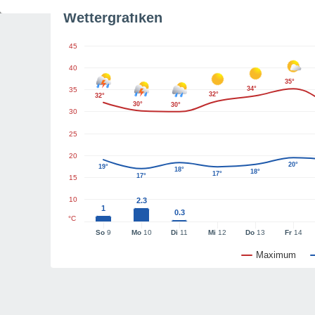
Wettergrafiken
45
40
35°
34°
35
32°
32°
30°
30°
30
25
20
20°
19°
18°
18°
17°
17°
15
10
2.3
1
0.3
°C
So
9
Mo
10
Di
11
Mi
12
Do
13
Fr
14
Maximum