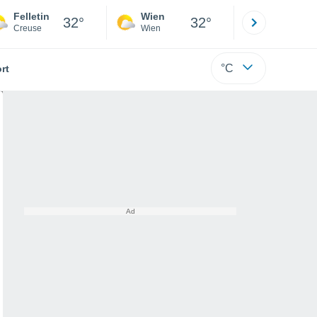
Felletin
Wien
Innsbruck
32°
32°
Creuse
Wien
Tirol
°C
rt