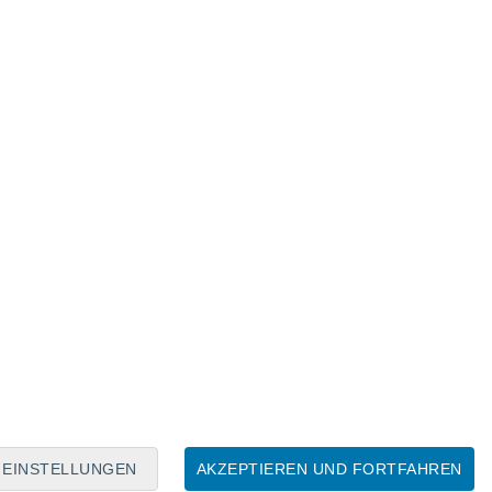
Mondkalender
Mo
Di
Mi
Do
Fr
Sa
So
9
10
11
12
13
14
15
16
17
18
19
20
21
22
EINSTELLUNGEN
AKZEPTIEREN UND FORTFAHREN