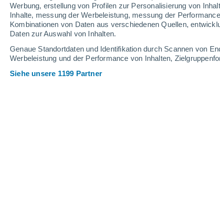
2.3 mm
0.3 mm
1 mm
Werbung, erstellung von Profilen zur Personalisierung von Inhal
Inhalte, messung der Werbeleistung, messung der Performance v
30°
/
17°
30°
/
18°
32°
/
19°
Kombinationen von Daten aus verschiedenen Quellen, entwickl
Daten zur Auswahl von Inhalten.
10
-
34
km/h
14
-
27
km/h
7
14
-
36
km/h
Genaue Standortdaten und Identifikation durch Scannen von En
Werbeleistung und der Performance von Inhalten, Zielgruppen
Siehe unsere 1199 Partner
Das Wetter für Felletin Heute
, 9. Aug
vereinzelt Wolk
32°
17:00
gefühlte T.
31°
Gewitter
30%
27°
18:00
0.5 mm
gefühlte T.
28°
leichter Regen
30%
26°
19:00
0.2 mm
gefühlte T.
27°
teilweise bewöl
24°
20:00
gefühlte T.
25°