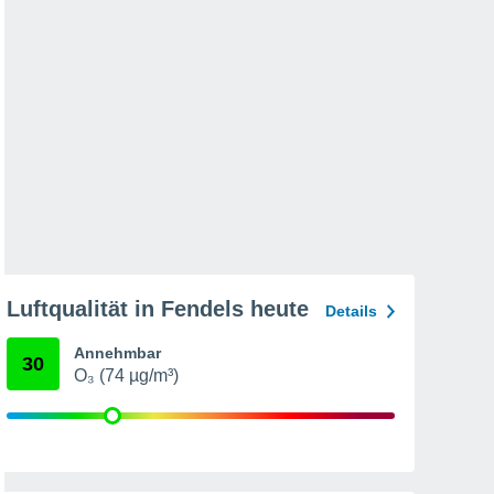
Luftqualität in Fendels heute
Details
Annehmbar
30
O₃ (74 µg/m³)