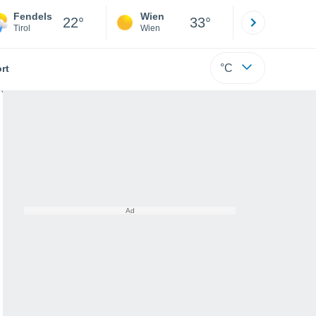
Fendels
Wien
Innsbruck
22°
33°
Tirol
Wien
Tirol
°C
rt