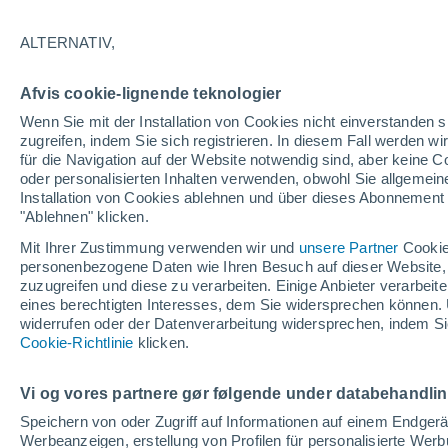
22°
ALTERNATIV,
70%
Afvis cookie-lignende teknologier
gefühlte Temperatur 22°
0.2 mm
Wenn Sie mit der Installation von Cookies nicht einverstanden s
zugreifen, indem Sie sich registrieren. In diesem Fall werden wir
für die Navigation auf der Website notwendig sind, aber keine
oder personalisierten Inhalten verwenden, obwohl Sie allgemein
Astronomie
Installation von Cookies ablehnen und über dieses Abonnement a
Karte der Sonnenfinsternis vom 12. August: D
fünf Orte in Spanien mit mehr als einer Minut
"Ablehnen" klicken.
Dunkelheit
Mit Ihrer Zustimmung verwenden wir und
unsere Partner
Cookie
Wetter 1 - 7 Tage
Regenradar
Aktuell
Vorhersagek
personenbezogene Daten wie Ihren Besuch auf dieser Website,
zuzugreifen und diese zu verarbeiten. Einige Anbieter verarbe
eines berechtigten Interesses, dem Sie widersprechen können. 
widerrufen oder der Datenverarbeitung widersprechen, indem Sie
Morgen
Samstag
Cookie-Richtlinie
Heute
klicken.
7. Aug
8. Aug
6. Aug
Vi og vores partnere gør følgende under databehandli
Speichern von oder Zugriff auf Informationen auf einem Endger
Werbeanzeigen, erstellung von Profilen für personalisierte Wer
90%
90%