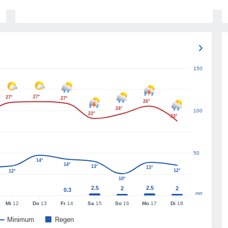
150
27°
27°
27°
26°
24°
100
23°
23°
50
14°
14°
13°
13°
12°
12°
10°
2.5
2.5
2
2
0.3
mm
Mi
12
Do
13
Fr
14
Sa
15
So
16
Mo
17
Di
18
Minimum
Regen