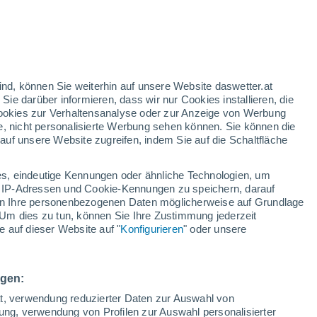
gelbe Warnstufe
Heute mäßige Wetterwarnung wegen
hitze in Fendels
ind, können Sie weiterhin auf unsere Website daswetter.at
 Sie darüber informieren, dass wir nur Cookies installieren, die
 Cookies zur Verhaltensanalyse oder zur Anzeige von Werbung
e, nicht personalisierte Werbung sehen können. Sie können die
uf unsere Website zugreifen, indem Sie auf die Schaltfläche
ie
e
s, eindeutige Kennungen oder ähnliche Technologien, um
arte für Regen
Satelliten
Wettermodelle
 IP-Adressen und Cookie-Kennungen zu speichern, darauf
iten Ihre personenbezogenen Daten möglicherweise auf Grundlage
Um dies zu tun, können Sie Ihre Zustimmung jederzeit
 auf dieser Website auf "
Konfigurieren
" oder unsere
Sonntag
Montag
Dienstag
Mittwoch
9. Aug
10. Aug
11. Aug
12. Aug
ngen:
ät, verwendung reduzierter Daten zur Auswahl von
bung, verwendung von Profilen zur Auswahl personalisierter
80%
90%
70%