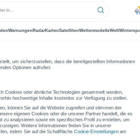
ideo
Warnungen
Radar
Karten
Satelliten
Wettermodelle
Welt
Winterspo
ellt, um sicherzustellen, dass die bereitgestellten Informationen
genden Optionen aufrufen:
durch Cookies oder ähnliche Technologien gesammelt werden,
erhin hochwertige Inhalte kostenlos zur Verfügung zu stellen.
cken, können Sie auf die Website zugreifen und stimmen der
unsere eigenen Cookies oder die unserer Partner handelt, die es
...
 zu analysieren sowie ein spezifisches Profil zu erstellen, um
zuzeigen. Weitere Informationen finden Sie in unserer
Stündlich
fen, indem Sie auf die Schaltfläche
Cookie-Einstellungen
am
Leichter Regen in den nächsten
Stunden