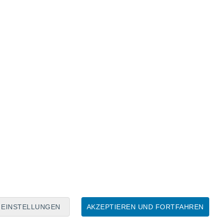
Mondkalender
Mo
Di
Mi
Do
Fr
Sa
So
6
7
8
9
10
11
12
13
14
15
16
17
18
19
EINSTELLUNGEN
AKZEPTIEREN UND FORTFAHREN