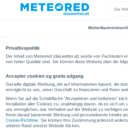
Wetter
Nachrichten
V
Privatlivspolitik
Der Inhalt von Meteored (daswetter.at) wurde von Fachleuten erst
von hoher Qualität sind. Sie können diese Website über die fol
Accepter cookies og gratis adgang
Home
Bundesland Tirol
Fendels
Gezielte digitale Werbung, die auf Informationen basiert, die 
ermöglicht es uns, unser Geschäft zu finanzieren und Ihnen weit
Das Wetter für Fendels
Wenn Sie auf die Schaltfläche "Akzeptieren und fortfahren" kli
Installation aller Cookies zu, unabhängig davon, ob es sich um 
11:44
Donnerstag
uns ermöglichen, das Verhalten auf der Website zu verfolgen und
Ihnen darauf basierende Werbung und personalisierte Inhalte an
Cookie-Richtlinie
. Sie können Ihre Zustimmung jederzeit widerru
leichter Regen
unteren Rand unserer Website klicken.