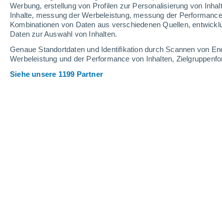
9.8 mm
17 mm
Werbung, erstellung von Profilen zur Personalisierung von Inhal
Inhalte, messung der Werbeleistung, messung der Performance v
21°
/
13°
25°
/
11°
23°
/
13°
Kombinationen von Daten aus verschiedenen Quellen, entwickl
Daten zur Auswahl von Inhalten.
7
-
28
km/h
6
-
26
km/h
5
7
-
31
km/h
Genaue Standortdaten und Identifikation durch Scannen von En
Werbeleistung und der Performance von Inhalten, Zielgruppen
Siehe unsere 1199 Partner
Das Wetter für Fendels Heute
, 6. Aug
leichter Regen
70%
22°
12:00
0.2 mm
gefühlte T.
22°
Gewitter
90%
21°
13:00
0.8 mm
gefühlte T.
21°
Gewitter
90%
18°
14:00
3.1 mm
gefühlte T.
18°
leichter Regen
90%
19°
15:00
1.2 mm
gefühlte T.
19°