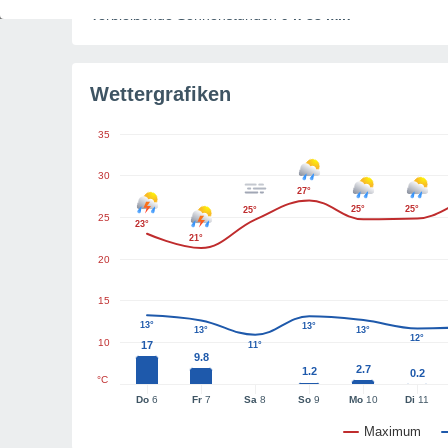
Verbleibende Sonnenstunden
9 h 33 min
Wettergrafiken
35
30
27°
25°
25°
25°
25
23°
21°
20
15
13°
13°
13°
13°
12°
10
17
11°
9.8
2.7
1.2
0.2
°C
Do
6
Fr
7
Sa
8
So
9
Mo
10
Di
11
Maximum