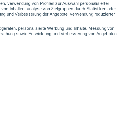
1.2 mm
2.7 mm
0.2 mm
ten, verwendung von Profilen zur Auswahl personalisierter
on Inhalten, analyse von Zielgruppen durch Statistiken oder
27°
/
13°
25°
/
13°
25°
/
12°
27°
/
12°
ung und Verbesserung der Angebote, verwendung reduzierter
-
25
km/h
6
-
26
km/h
7
-
30
km/h
4
-
30
km/h
dgeräten, personalisierte Werbung und Inhalte, Messung von
forschung sowie Entwicklung und Verbesserung von Angeboten.
ust
Norden
6 hoch
4
-
25 km/h
LSF:
15-25
Norden
7 hoch
7
-
30 km/h
LSF:
15-25
Westen
7 hoch
1
-
30 km/h
LSF:
15-25
Norden
6 hoch
2
-
18 km/h
LSF:
15-25