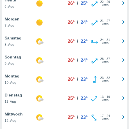
okies oder
22
-
29
26°
/
25°
km/h
6. Aug
 Partner
e es uns
n, das
Morgen
21
-
27
26°
/
24°
uf der
km/h
7. Aug
 verfolgen
lysieren
Samstag
24
-
31
26°
/
22°
km/h
8. Aug
s Profil zu
um Ihnen
ierende
Sonntag
28
-
37
26°
/
24°
nd
km/h
9. Aug
erte Inhalte
. Weitere
Montag
23
-
32
nen finden
26°
/
23°
km/h
10. Aug
rer
tlinie
. Sie
Dienstag
e
13
-
19
25°
/
23°
km/h
 jederzeit
11. Aug
, indem Sie
altfläche
Mittwoch
17
-
24
stellungen
25°
/
23°
km/h
12. Aug
n Rand
bsite