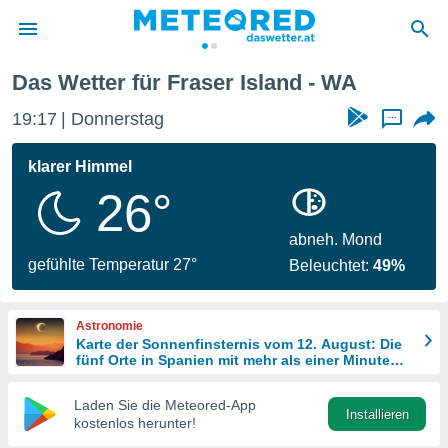
Das Wetter für Fraser Island - WA
politik
19:17
Donnerstag
...
von
at) wurde
klarer Himmel
uten
26°
m
llen, dass
estellten
abneh. Mond
nen von
gefühlte Temperatur 27°
Beleuchtet:
49%
tät sind.
 diese
er die
Astronomie
Optionen
Karte der Sonnenfinsternis vom 12. August: Die
fünf Orte in Spanien mit mehr als einer Minute
Dunkelheit
 cookies
Laden Sie die Meteored-App
s adgang
Installieren
kostenlos herunter!
gitale