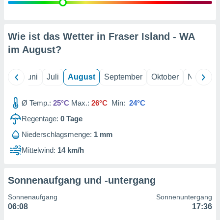
von
erte
verwendung
Wie ist das Wetter in Fraser Island - WA
n zur
im
August
?
erter
rstellung
n zur
Mai
Juni
Juli
August
September
Oktober
Novembe
ierung von
verwendung
Ø Temp.:
25°C
Max.:
26°C
Min:
24°C
n zur
Regentage:
0
Tage
erter
essung der
Niederschlagsmenge:
1 mm
ung,
Mittelwind:
14 km/h
er
ce von
analyse von
n durch
Sonnenaufgang und -untergang
 oder
onen von
Sonnenaufgang
Sonnenuntergang
06:08
17:36
nen