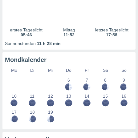
ntwicklung
serung der
g
 Daten zur
erstes Tageslicht
Mittag
letztes Tageslicht
n Inhalten.
05:46
11:52
17:58
Sonnenstunden
11 h 28 min
ten und
ion durch
Mondkalender
on
,
Mo
Di
Mi
Do
Fr
Sa
So
erte
d Inhalte,
6
7
8
9
on
ung und der
ce von
10
11
12
13
14
15
16
nforschung
icklung
17
18
19
serung von
.
sere 1199