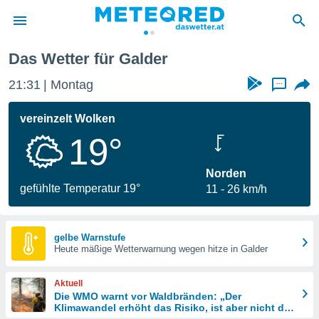
Das Wetter für Galder
politik
21:31
Montag
...
von
at) wurde
vereinzelt Wolken
uten
19°
m
llen, dass
estellten
Norden
nen von
gefühlte Temperatur 19°
11
26 km/h
tät sind.
 diese
er die
Optionen
gelbe Warnstufe
Heute mäßige Wetterwarnung wegen hitze in Galder
 cookies
Aktuell
s adgang
Die WMO warnt vor Waldbränden: „Der
Klimawandel erhöht das Risiko, ist aber nicht die
gitale