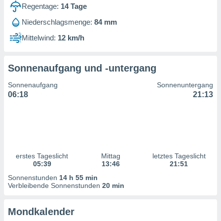
ntwicklung
Regentage:
14
Tage
serung der
Niederschlagsmenge:
84 mm
g
Mittelwind:
12 km/h
 Daten zur
n Inhalten.
Sonnenaufgang und -untergang
ten und
Sonnenaufgang
Sonnenuntergang
ion durch
06:18
21:13
on
,
erte
d Inhalte,
on
ung und der
ce von
erstes Tageslicht
Mittag
letztes Tageslicht
05:39
13:46
21:51
nforschung
Sonnenstunden
14 h 55 min
icklung
Verbleibende Sonnenstunden
20 min
serung von
.
Mondkalender
sere 1199