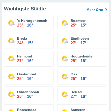
Wichtigste Städte
Mehr Orte
's-Hertogenbosch
Boxmeer
25°
16°
25°
15°
Breda
Eindhoven
24°
15°
27°
17°
Helmond
Hoogerheide
27°
16°
25°
16°
Oosterhout
Oss
25°
16°
25°
16°
Oudenbosch
Reusel
25°
16°
27°
16°
Roosendaal
Someren