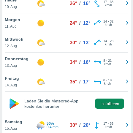
okies oder
17
-
38
26°
/
16°
km/h
10. Aug
 Partner
e es uns
n, das
Morgen
14
-
32
24°
/
12°
uf der
km/h
11. Aug
 verfolgen
lysieren
Mittwoch
14
-
28
30°
/
13°
km/h
12. Aug
s Profil zu
um Ihnen
ierende
Donnerstag
8
-
21
34°
/
16°
nd
km/h
13. Aug
erte Inhalte
. Weitere
Freitag
8
-
19
nen finden
35°
/
17°
km/h
14. Aug
rer
tlinie
. Sie
e
Laden Sie die Meteored-App
 jederzeit
Installieren
kostenlos herunter!
, indem Sie
altfläche
stellungen
Samstag
50%
17
-
36
30°
/
20°
n Rand
0.4 mm
km/h
15. Aug
bsite