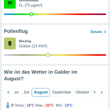
Annehmbar
von
30
O₃ (75 µg/m³)
erte
verwendung
n zur
erter
Pollenflug
Details
rstellung
n zur
Niedrig
ierung von
Gräser (14 #/m³)
verwendung
n zur
erter
essung der
ung,
Wie ist das Wetter in Galder im
er
August
?
ce von
analyse von
n durch
Mai
Juni
Juli
August
September
Oktober
Novembe
 oder
onen von
Ø Temp.:
18°C
Max.:
22°C
Min:
14°C
nen