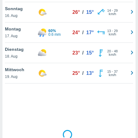
Sonntag
14
-
29
26°
/
15°
km/h
16. Aug
IV,
kie-
Montag
60%
13
-
29
24°
/
17°
0.6 mm
km/h
17. Aug
er
it der
Dienstag
20
-
48
23°
/
15°
n von
km/h
18. Aug
cht
den sind,
Mittwoch
15
-
37
 weiterhin
25°
/
13°
km/h
19. Aug
 Website
t
 indem Sie
ieren. In
l werden
über
, dass wir
s
, die für die
auf der
twendig