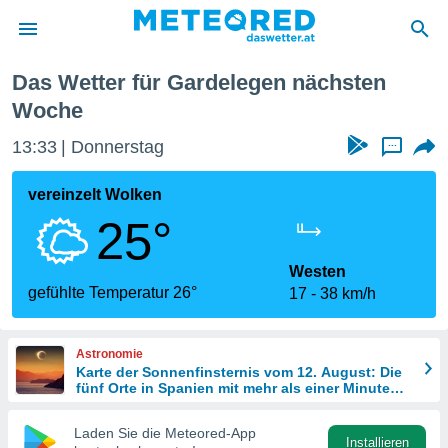
te Woche
Das Wetter für Gardelegen nächsten
politik
Woche
von
13:33
Donnerstag
...
at) wurde
uten
vereinzelt Wolken
m
llen, dass
25°
estellten
nen von
Westen
tät sind.
gefühlte Temperatur 26°
 diese
17
38 km/h
er die
Optionen
Astronomie
Karte der Sonnenfinsternis vom 12. August: Die
fünf Orte in Spanien mit mehr als einer Minute
 cookies
Dunkelheit
s adgang
Laden Sie die Meteored-App
gitale
Installieren