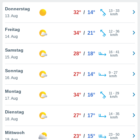
okies oder
 Partner
Donnerstag
13
-
33
32°
/
14°
e es uns
km/h
13. Aug
n, das
uf der
Freitag
12
-
36
 verfolgen
34°
/
21°
km/h
14. Aug
lysieren
s Profil zu
Samstag
16
-
41
28°
/
18°
um Ihnen
km/h
15. Aug
ierende
nd
Sonntag
9
-
27
erte Inhalte
27°
/
14°
km/h
16. Aug
. Weitere
nen finden
Montag
rer
11
-
29
34°
/
16°
km/h
tlinie
. Sie
17. Aug
e
 jederzeit
Dienstag
14
-
35
, indem Sie
27°
/
17°
km/h
18. Aug
altfläche
stellungen
Mittwoch
n Rand
23
-
50
23°
/
15°
km/h
bsite
19. Aug