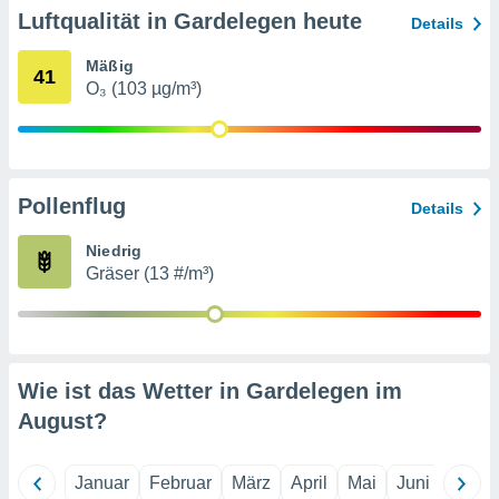
indeutige
Luftqualität in Gardelegen heute
Details
 oder
Mäßig
41
en, um
O₃ (103 µg/m³)
ezogene
Ihren
 dieser
P-Adressen
-
Pollenflug
 zu
Details
 darauf
n und diese
Niedrig
ten. Einige
Gräser (13 #/m³)
rarbeiten
ezogenen
icherweise
age eines
Wie ist das Wetter in Gardelegen im
en
August
?
, dem Sie
hen
 dies zu
 Sie Ihre
Januar
Februar
März
April
Mai
Juni
Juli