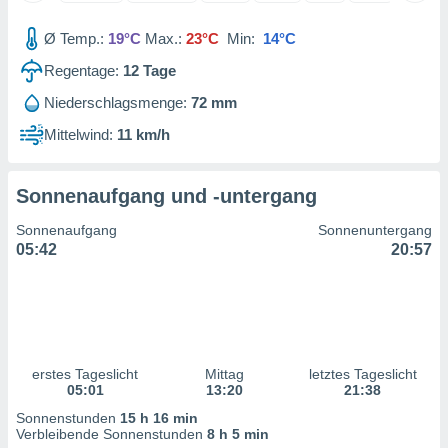
 jederzeit
oder der
Ø Temp.:
19°C
Max.:
23°C
Min:
14°C
beitung
hen, indem
Regentage:
12
Tage
ser
f "
Niederschlagsmenge:
72 mm
en
" oder
Mittelwind:
11 km/h
tlinie
Sonnenaufgang und -untergang
es
Sonnenaufgang
Sonnenuntergang
gør
05:42
20:57
 under
ndlingen:
von oder
nen auf
erät,
g
erstes Tageslicht
Mittag
letztes Tageslicht
05:01
13:20
21:38
 Daten zur
on
Sonnenstunden
15 h 16 min
igen,
Verbleibende Sonnenstunden
8 h 5 min