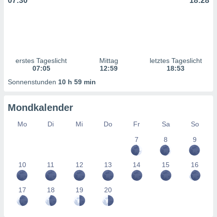
07:30
18:28
ntwicklung
serung der
g
 Daten zur
n Inhalten.
erstes Tageslicht
Mittag
letztes Tageslicht
07:05
12:59
18:53
ten und
Sonnenstunden
10 h 59 min
ion durch
on
,
Mondkalender
erte
d Inhalte,
Mo
Di
Mi
Do
Fr
Sa
So
on
ung und der
7
8
9
ce von
10
11
12
13
14
15
16
nforschung
icklung
serung von
17
18
19
20
.
sere 1199