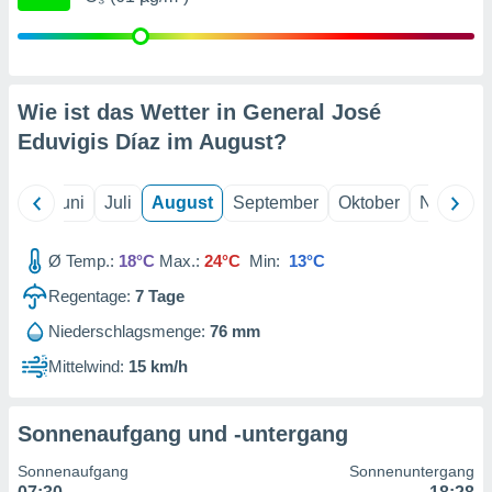
von
erte
verwendung
n zur
Wie ist das Wetter in General José
erter
Eduvigis Díaz im
August
?
rstellung
n zur
ierung von
Mai
Juni
Juli
August
September
Oktober
Novembe
verwendung
n zur
Ø Temp.:
18°C
Max.:
24°C
Min:
13°C
erter
essung der
Regentage:
7
Tage
ung,
Niederschlagsmenge:
76 mm
er
ce von
Mittelwind:
15 km/h
analyse von
n durch
 oder
Sonnenaufgang und -untergang
onen von
Sonnenaufgang
Sonnenuntergang
nen