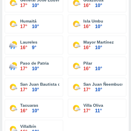
General José Eduvigis Díaz
Guazucuá
17°
10°
16°
10°
Humaitá
Isla Umbu
17°
10°
16°
10°
Laureles
Mayor Martínez
16°
9°
16°
10°
Paso de Patria
Pilar
17°
10°
16°
10°
San Juan Bautista de Ñeembucú
San Juan Ñeembucú
17°
10°
17°
10°
Tacuaras
Villa Oliva
16°
10°
17°
11°
Villalbín