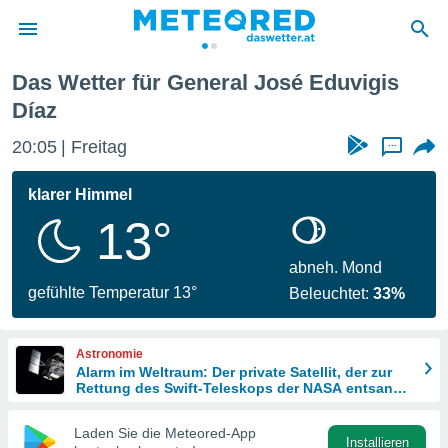
Das Wetter für General José Eduvigis
politik
Díaz
von
20:05
Freitag
...
at) wurde
uten
klarer Himmel
m
llen, dass
13°
estellten
nen von
abneh. Mond
tät sind.
gefühlte Temperatur 13°
 diese
Beleuchtet:
33%
er die
Optionen
Astronomie
Alarm im Weltraum: Der private Satellit, der zur
Rettung des Swift-Teleskops der NASA entsandt
 cookies
wurde
s adgang
Laden Sie die Meteored-App
gitale
Installieren