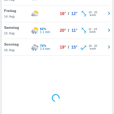
Freitag
10
-
25
16°
/
12°
IV,
km/h
14. Aug
kie-
Samstag
60%
11
-
24
20°
/
11°
1.1 mm
km/h
er
15. Aug
it der
Sonntag
n von
70%
18
-
32
19°
/
15°
2.4 mm
km/h
cht
16. Aug
den sind,
 weiterhin
 Website
t
 indem Sie
ieren. In
l werden
über
, dass wir
s
, die für die
auf der
twendig