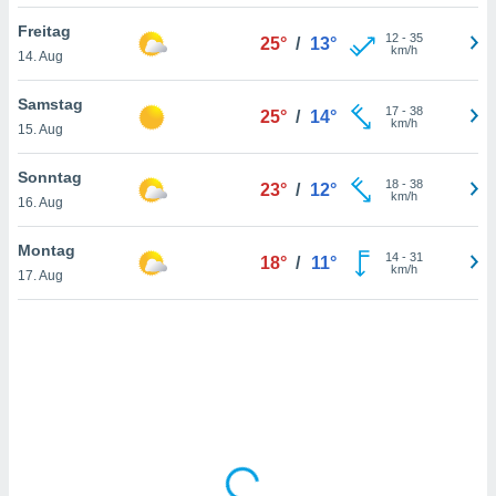
Freitag
12
-
35
25°
/
13°
km/h
14. Aug
IV,
kie-
Samstag
17
-
38
25°
/
14°
km/h
15. Aug
er
it der
Sonntag
18
-
38
23°
/
12°
n von
km/h
16. Aug
cht
den sind,
Montag
14
-
31
 weiterhin
18°
/
11°
km/h
17. Aug
 Website
t
 indem Sie
ieren. In
l werden
über
, dass wir
s
, die für die
auf der
twendig