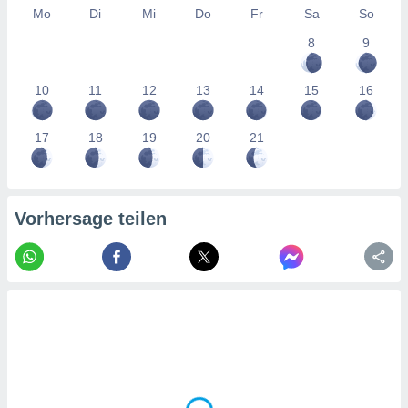
tner
Mo
Di
Mi
Do
Fr
Sa
So
8
9
10
11
12
13
14
15
16
17
18
19
20
21
Vorhersage teilen