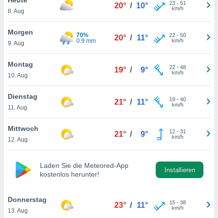
okies oder
23
-
51
20°
/
10°
km/h
8. Aug
 Partner
e es uns
n, das
Morgen
70%
22
-
50
20°
/
11°
uf der
0.9 mm
km/h
9. Aug
 verfolgen
lysieren
Montag
22
-
48
19°
/
9°
km/h
10. Aug
s Profil zu
um Ihnen
ierende
Dienstag
19
-
40
21°
/
11°
nd
km/h
11. Aug
erte Inhalte
. Weitere
Mittwoch
12
-
31
nen finden
21°
/
9°
km/h
12. Aug
rer
tlinie
. Sie
e
Laden Sie die Meteored-App
 jederzeit
Installieren
kostenlos herunter!
, indem Sie
altfläche
stellungen
Donnerstag
15
-
38
23°
/
11°
n Rand
km/h
13. Aug
bsite