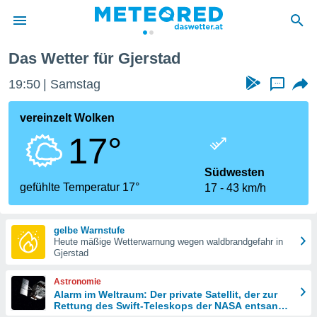
Das Wetter für Gjerstad
politik
19:50
Samstag
...
von
at) wurde
vereinzelt Wolken
uten
17°
m
llen, dass
estellten
Südwesten
nen von
gefühlte Temperatur 17°
17
43 km/h
tät sind.
 diese
er die
gelbe Warnstufe
Optionen
Heute mäßige Wetterwarnung wegen waldbrandgefahr in
Gjerstad
 cookies
Astronomie
s adgang
Alarm im Weltraum: Der private Satellit, der zur
Rettung des Swift-Teleskops der NASA entsandt
gitale