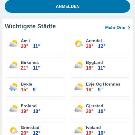
Wichtigste Städte
Mehr Orte
Åmli
Arendal
20°
11°
20°
12°
Birkenes
Bygland
21°
11°
18°
11°
Bykle
Evje Og Hornnes
15°
9°
16°
9°
Froland
Gjerstad
19°
10°
20°
10°
Grimstad
Iveland
20°
12°
19°
10°