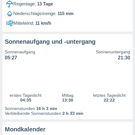
ntwicklung
Regentage:
13
Tage
serung der
Niederschlagsmenge:
115 mm
g
Mittelwind:
11 km/h
 Daten zur
n Inhalten.
Sonnenaufgang und -untergang
ten und
Sonnenaufgang
Sonnenuntergang
ion durch
05:27
21:30
on
,
erte
d Inhalte,
on
ung und der
ce von
erstes Tageslicht
Mittag
letztes Tageslicht
04:35
13:30
22:22
nforschung
Sonnenstunden
16 h 3 min
icklung
Verbleibende Sonnenstunden
2 h 33 min
serung von
.
Mondkalender
sere 1199