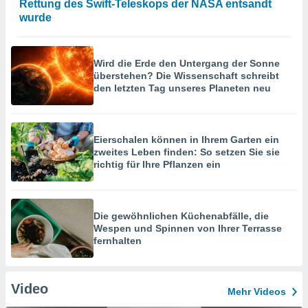
Rettung des Swift-Teleskops der NASA entsandt
wurde
Wird die Erde den Untergang der Sonne
überstehen? Die Wissenschaft schreibt
den letzten Tag unseres Planeten neu
Eierschalen können in Ihrem Garten ein
zweites Leben finden: So setzen Sie sie
richtig für Ihre Pflanzen ein
Die gewöhnlichen Küchenabfälle, die
Wespen und Spinnen von Ihrer Terrasse
fernhalten
Video
Mehr Videos