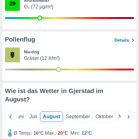
Annehmbar
von
29
O₃ (72 µg/m³)
erte
verwendung
n zur
erter
Pollenflug
Details
rstellung
n zur
Niedrig
ierung von
Gräser (12 #/m³)
verwendung
n zur
erter
essung der
ung,
Wie ist das Wetter in Gjerstad im
er
August
?
ce von
analyse von
n durch
Mai
Juni
Juli
August
September
Oktober
Novembe
 oder
onen von
Ø Temp.:
16°C
Max.:
20°C
Min:
12°C
nen