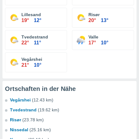
Lillesand
Risør
19°
12°
20°
13°
Tvedestrand
Valle
22°
11°
17°
10°
Vegårshei
21°
10°
Ortschaften in der Nähe
Vegårshei
(12.43 km)
Tvedestrand
(19.62 km)
Risør
(23.78 km)
Nissedal
(25.16 km)