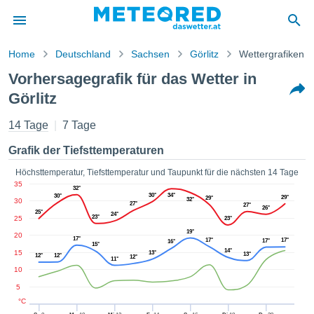
Home
Deutschland
Sachsen
Görlitz
Wettergrafiken
vspolitik
Vorhersagegrafik für das Wetter in
alt von
Görlitz
ored
.at) wurde
14 Tage
7 Tage
hleuten
lt, um
Grafik der Tiefsttemperaturen
ellen, dass
gestellten
Höchsttemperatur, Tiefsttemperatur und Taupunkt für die nächsten 14 Tage
ionen von
35
32°
ität sind.
30°
34°
30°
29°
29°
32°
30
en diese
27°
27°
26°
25°
24°
über die
23°
25
23°
 Optionen
19°
20
17°
17°
17°
17°
16°
ufen:
15°
14°
15
13°
13°
12°
12°
12°
11°
10
 cookies
s adgang
5
°C
 digitale