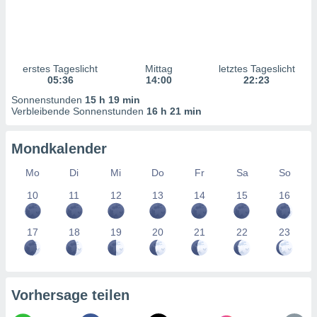
ntwicklung
serung der
g
 Daten zur
erstes Tageslicht
Mittag
letztes Tageslicht
n Inhalten.
05:36
14:00
22:23
Sonnenstunden
15 h 19 min
ten und
Verbleibende Sonnenstunden
16 h 21 min
ion durch
on
Mondkalender
,
erte
Mo
Di
Mi
Do
Fr
Sa
So
d Inhalte,
on
10
11
12
13
14
15
16
ung und der
ce von
17
18
19
20
21
22
23
nforschung
icklung
serung von
.
Vorhersage teilen
sere 1199