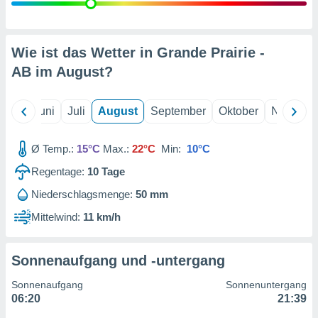
von
erte
verwendung
Wie ist das Wetter in Grande Prairie -
n zur
AB im
August
?
erter
rstellung
n zur
Mai
Juni
Juli
August
September
Oktober
Novembe
ierung von
verwendung
Ø Temp.:
15°C
Max.:
22°C
Min:
10°C
n zur
Regentage:
10
Tage
erter
essung der
Niederschlagsmenge:
50 mm
ung,
Mittelwind:
11 km/h
er
ce von
analyse von
n durch
Sonnenaufgang und -untergang
 oder
onen von
Sonnenaufgang
Sonnenuntergang
06:20
21:39
nen