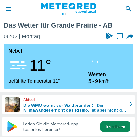
Das Wetter für Grande Prairie - AB
politik
06:02
Montag
...
von
at) wurde
Nebel
uten
11°
m
llen, dass
estellten
Westen
nen von
gefühlte Temperatur 11°
5
9 km/h
tät sind.
 diese
er die
Aktuell
Optionen
Die WMO warnt vor Waldbränden: „Der
Klimawandel erhöht das Risiko, ist aber nicht die
einzige Ursache“
 cookies
Laden Sie die Meteored-App
s adgang
Installieren
kostenlos herunter!
gitale