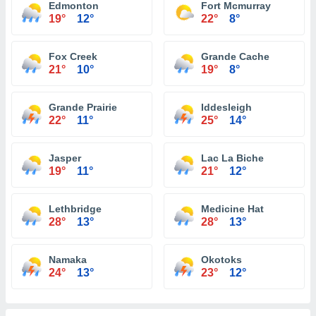
Edmonton
Fort Mcmurray
19°
12°
22°
8°
Fox Creek
Grande Cache
21°
10°
19°
8°
Grande Prairie
Iddesleigh
22°
11°
25°
14°
Jasper
Lac La Biche
19°
11°
21°
12°
Lethbridge
Medicine Hat
28°
13°
28°
13°
Namaka
Okotoks
24°
13°
23°
12°