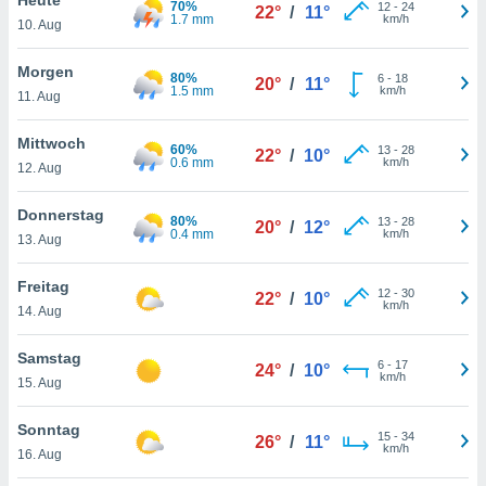
70%
okies oder
12
-
24
22°
/
11°
1.7 mm
km/h
10. Aug
 Partner
e es uns
n, das
Morgen
80%
6
-
18
20°
/
11°
uf der
1.5 mm
km/h
11. Aug
 verfolgen
lysieren
Mittwoch
60%
13
-
28
22°
/
10°
0.6 mm
km/h
12. Aug
s Profil zu
um Ihnen
ierende
Donnerstag
80%
13
-
28
20°
/
12°
nd
0.4 mm
km/h
13. Aug
erte Inhalte
. Weitere
Freitag
12
-
30
nen finden
22°
/
10°
km/h
14. Aug
rer
tlinie
. Sie
Samstag
e
6
-
17
24°
/
10°
km/h
 jederzeit
15. Aug
, indem Sie
altfläche
Sonntag
15
-
34
stellungen
26°
/
11°
km/h
16. Aug
n Rand
bsite