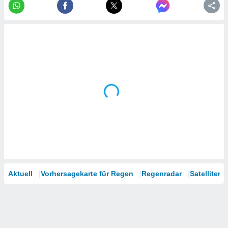
tner
Aktuell
Vorhersagekarte für Regen
Regenradar
Satelliten