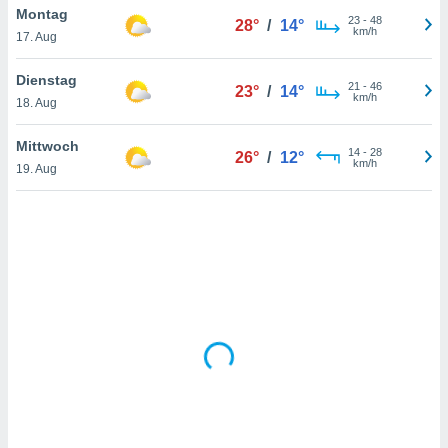
Montag
23
-
48
28°
/
14°
km/h
17. Aug
IV,
Dienstag
21
-
46
23°
/
14°
kie-
km/h
18. Aug
er
Mittwoch
14
-
28
26°
/
12°
it der
km/h
19. Aug
n von
cht
den sind,
 weiterhin
 Website
t
 indem Sie
ieren. In
l werden
über
, dass wir
s
, die für die
auf der
twendig