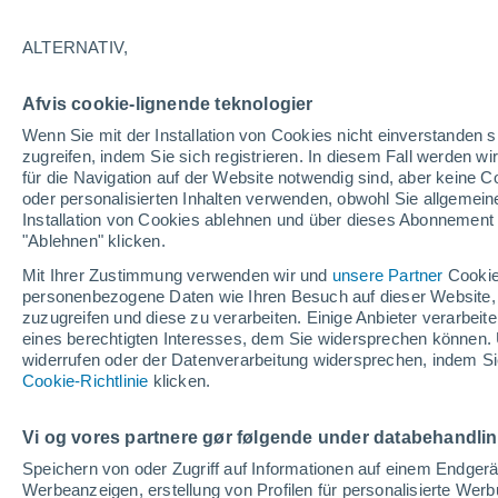
25°
Puerto Soley
ALTERNATIV,
Afvis cookie-lignende teknologier
Wenn Sie mit der Installation von Cookies nicht einverstanden s
zugreifen, indem Sie sich registrieren. In diesem Fall werden wir
für die Navigation auf der Website notwendig sind, aber keine
oder personalisierten Inhalten verwenden, obwohl Sie allgemein
L
Installation von Cookies ablehnen und über dieses Abonnement a
"Ablehnen" klicken.
33°
27°
Mit Ihrer Zustimmung verwenden wir und
unsere Partner
Cookie
Potrero
personenbezogene Daten wie Ihren Besuch auf dieser Website,
zuzugreifen und diese zu verarbeiten. Einige Anbieter verarbe
eines berechtigten Interesses, dem Sie widersprechen können. 
widerrufen oder der Datenverarbeitung widersprechen, indem Sie
Cookie-Richtlinie
klicken.
Ni
Vi og vores partnere gør følgende under databehandli
Speichern von oder Zugriff auf Informationen auf einem Endger
Werbeanzeigen, erstellung von Profilen für personalisierte Wer