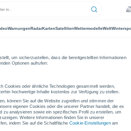
ideo
Warnungen
Radar
Karten
Satelliten
Wettermodelle
Welt
Winterspo
ellt, um sicherzustellen, dass die bereitgestellten Informationen
genden Optionen aufrufen:
durch Cookies oder ähnliche Technologien gesammelt werden,
erhin hochwertige Inhalte kostenlos zur Verfügung zu stellen.
cken, können Sie auf die Website zugreifen und stimmen der
unsere eigenen Cookies oder die unserer Partner handelt, die es
 zu analysieren sowie ein spezifisches Profil zu erstellen, um
zuzeigen. Weitere Informationen finden Sie in unserer
fen, indem Sie auf die Schaltfläche
Cookie-Einstellungen
am
27°
21°