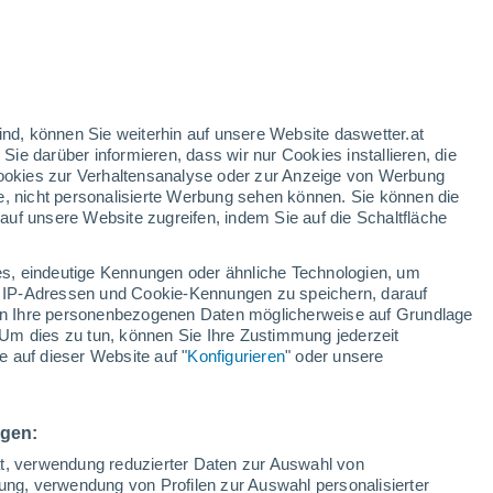
Santa
Cecilia
ind, können Sie weiterhin auf unsere Website daswetter.at
 Sie darüber informieren, dass wir nur Cookies installieren, die
35°
 Cookies zur Verhaltensanalyse oder zur Anzeige von Werbung
25°
e, nicht personalisierte Werbung sehen können. Sie können die
iberia
uf unsere Website zugreifen, indem Sie auf die Schaltfläche
26°
21°
Tilaran
s, eindeutige Kennungen oder ähnliche Technologien, um
 IP-Adressen und Cookie-Kennungen zu speichern, darauf
iten Ihre personenbezogenen Daten möglicherweise auf Grundlage
Um dies zu tun, können Sie Ihre Zustimmung jederzeit
 auf dieser Website auf "
Konfigurieren
" oder unsere
33°
24°
coya
ngen:
ät, verwendung reduzierter Daten zur Auswahl von
bung, verwendung von Profilen zur Auswahl personalisierter