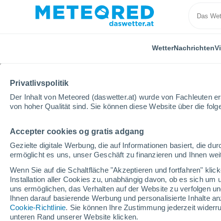
Wetter
Nachrichten
V
Privatlivspolitik
Der Inhalt von Meteored (daswetter.at) wurde von Fachleuten erst
von hoher Qualität sind. Sie können diese Website über die fol
Accepter cookies og gratis adgang
Home
Costa Rica
Guanacaste
Gezielte digitale Werbung, die auf Informationen basiert, die 
ermöglicht es uns, unser Geschäft zu finanzieren und Ihnen weit
Wetter für Guanacaste
Wenn Sie auf die Schaltfläche "Akzeptieren und fortfahren" kli
Installation aller Cookies zu, unabhängig davon, ob es sich um 
uns ermöglichen, das Verhalten auf der Website zu verfolgen und
Heute, 7. August
Tageswetter
Symbole
Ihnen darauf basierende Werbung und personalisierte Inhalte an
Cookie-Richtlinie
. Sie können Ihre Zustimmung jederzeit widerru
33°
unteren Rand unserer Website klicken.