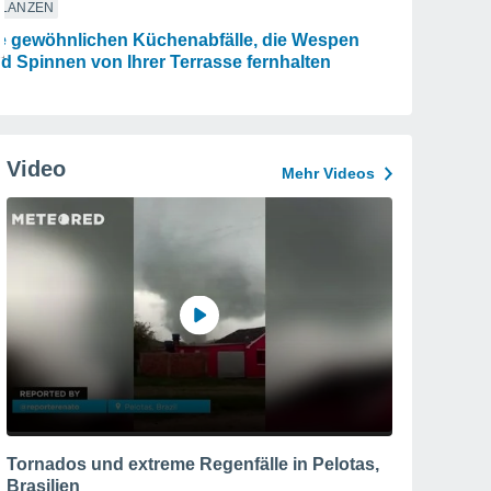
FLANZEN
e gewöhnlichen Küchenabfälle, die Wespen
d Spinnen von Ihrer Terrasse fernhalten
Video
Mehr Videos
Tornados und extreme Regenfälle in Pelotas,
Brasilien