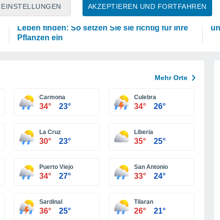
PFLANZEN
P
EINSTELLUNGEN
AKZEPTIEREN UND FORTFAHREN
Eierschalen können in Ihrem Garten ein zweites
Di
Leben finden: So setzen Sie sie richtig für Ihre
un
Pflanzen ein
Mehr Orte
Carmona
Culebra
34°
23°
34°
26°
La Cruz
Liberia
30°
23°
35°
25°
Puerto Viejo
San Antonio
34°
27°
33°
24°
Sardinal
Tilaran
36°
25°
26°
21°