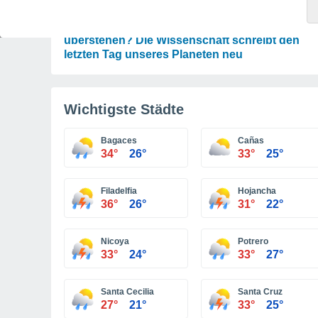
ASTRONOMIE
Wird die Erde den Untergang der Sonne
überstehen? Die Wissenschaft schreibt den
letzten Tag unseres Planeten neu
Wichtigste Städte
Bagaces
Cañas
34°
26°
33°
25°
Filadelfia
Hojancha
36°
26°
31°
22°
Nicoya
Potrero
33°
24°
33°
27°
Santa Cecilia
Santa Cruz
27°
21°
33°
25°