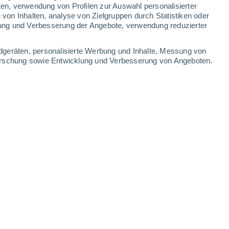
ten, verwendung von Profilen zur Auswahl personalisierter
32°
24°
on Inhalten, analyse von Zielgruppen durch Statistiken oder
Bejuco
ung und Verbesserung der Angebote, verwendung reduzierter
Leaflet
|
©
OpenStreetMap
|
ECMWF
by © Meteored
dgeräten, personalisierte Werbung und Inhalte, Messung von
forschung sowie Entwicklung und Verbesserung von Angeboten.