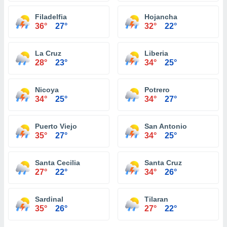
Filadelfia
Hojancha
36°
27°
32°
22°
La Cruz
Liberia
28°
23°
34°
25°
Nicoya
Potrero
34°
25°
34°
27°
Puerto Viejo
San Antonio
35°
27°
34°
25°
Santa Cecilia
Santa Cruz
27°
22°
34°
26°
Sardinal
Tilaran
35°
26°
27°
22°