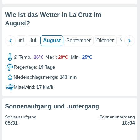
von
erte
Wie ist das Wetter in La Cruz im
verwendung
August
?
n zur
erter
Mai
Juni
Juli
August
September
Oktober
Novembe
rstellung
n zur
ierung von
Ø Temp.:
26°C
Max.:
28°C
Min:
25°C
verwendung
n zur
Regentage:
19
Tage
Niederschlagsmenge:
143 mm
erter
essung der
Mittelwind:
17 km/h
ung,
er
ce von
Sonnenaufgang und -untergang
analyse von
n durch
Sonnenaufgang
Sonnenuntergang
 oder
05:31
18:04
onen von
nen