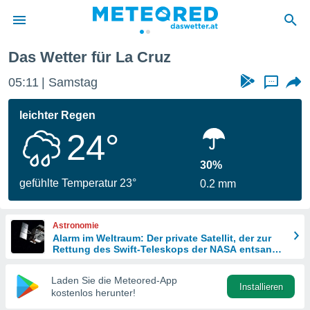
Das Wetter für La Cruz
politik
05:11
Samstag
...
von
at) wurde
leichter Regen
uten
24°
m
llen, dass
estellten
30%
nen von
gefühlte Temperatur 23°
0.2 mm
tät sind.
 diese
er die
Astronomie
Optionen
Alarm im Weltraum: Der private Satellit, der zur
Rettung des Swift-Teleskops der NASA entsandt
wurde
 cookies
Laden Sie die Meteored-App
s adgang
Installieren
kostenlos herunter!
gitale