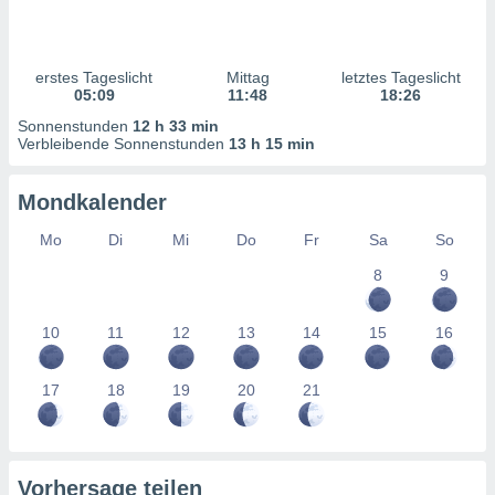
ntwicklung
serung der
g
erstes Tageslicht
Mittag
letztes Tageslicht
 Daten zur
05:09
11:48
18:26
n Inhalten.
Sonnenstunden
12 h 33 min
Verbleibende Sonnenstunden
13 h 15 min
ten und
ion durch
Mondkalender
on
,
Mo
Di
Mi
Do
Fr
Sa
So
erte
8
9
d Inhalte,
on
ung und der
10
11
12
13
14
15
16
ce von
nforschung
17
18
19
20
21
icklung
serung von
.
sere 1199
Vorhersage teilen