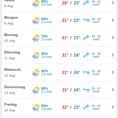
80%
okies oder
28
-
62
28°
/
23°
4.4 mm
km/h
8. Aug
 Partner
e es uns
n, das
Morgen
60%
28
-
63
31°
/
23°
uf der
2.4 mm
km/h
9. Aug
 verfolgen
lysieren
Montag
70%
29
-
65
31°
/
23°
2.4 mm
km/h
10. Aug
s Profil zu
um Ihnen
ierende
Dienstag
90%
26
-
58
31°
/
24°
nd
3.4 mm
km/h
11. Aug
erte Inhalte
. Weitere
Mittwoch
90%
25
-
60
nen finden
31°
/
24°
2.9 mm
km/h
12. Aug
rer
tlinie
. Sie
Donnerstag
e
80%
25
-
57
31°
/
24°
2.1 mm
km/h
 jederzeit
13. Aug
, indem Sie
altfläche
Freitag
90%
25
-
65
stellungen
32°
/
23°
3.8 mm
km/h
14. Aug
n Rand
bsite