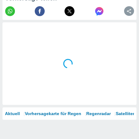
tner
Aktuell
Vorhersagekarte für Regen
Regenradar
Satelliten