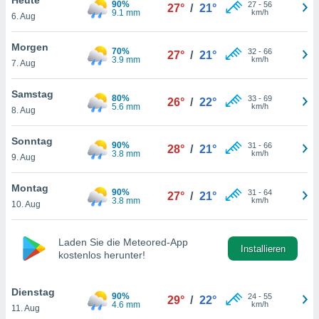
90%
okies oder
27
-
56
27°
/
21°
9.1 mm
km/h
6. Aug
 Partner
e es uns
n, das
Morgen
70%
32
-
66
27°
/
21°
uf der
3.9 mm
km/h
7. Aug
 verfolgen
lysieren
Samstag
80%
33
-
69
26°
/
22°
5.6 mm
km/h
8. Aug
s Profil zu
um Ihnen
ierende
Sonntag
90%
31
-
66
28°
/
21°
nd
3.8 mm
km/h
9. Aug
erte Inhalte
. Weitere
Montag
90%
31
-
64
nen finden
27°
/
21°
3.8 mm
km/h
10. Aug
rer
tlinie
. Sie
e
Laden Sie die Meteored-App
 jederzeit
Installieren
kostenlos herunter!
, indem Sie
altfläche
stellungen
Dienstag
90%
24
-
55
29°
/
22°
n Rand
4.6 mm
km/h
11. Aug
bsite