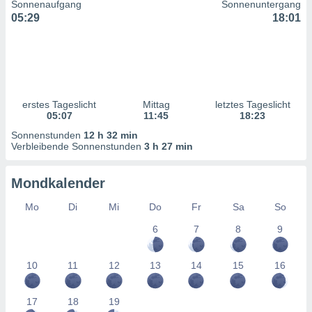
Sonnenaufgang
Sonnenuntergang
ntwicklung
05:29
18:01
serung der
g
 Daten zur
n Inhalten.
erstes Tageslicht
Mittag
letztes Tageslicht
ten und
05:07
11:45
18:23
ion durch
on
Sonnenstunden
12 h 32 min
Verbleibende Sonnenstunden
3 h 27 min
,
erte
d Inhalte,
Mondkalender
on
ung und der
Mo
Di
Mi
Do
Fr
Sa
So
ce von
6
7
8
9
nforschung
icklung
10
11
12
13
14
15
16
serung von
.
17
18
19
sere 1199