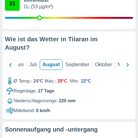
Annehmbar
von
21
O₃ (53 µg/m³)
erte
verwendung
n zur
erter
Wie ist das Wetter in Tilaran im
rstellung
August
?
n zur
ierung von
verwendung
Mai
Juni
Juli
August
September
Oktober
Novembe
n zur
erter
Ø Temp.:
24°C
Max.:
28°C
Min:
22°C
essung der
ung,
Regentage:
27
Tage
er
ce von
Niederschlagsmenge:
220 mm
analyse von
Mittelwind:
8 km/h
n durch
 oder
onen von
Sonnenaufgang und -untergang
nen