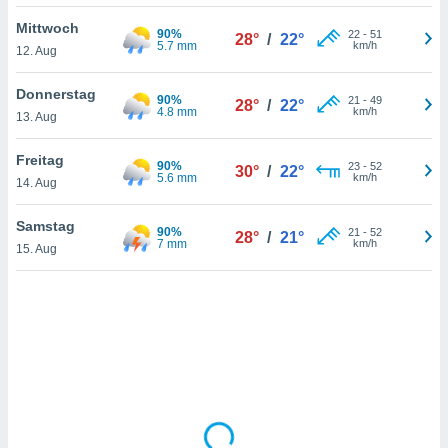
Mittwoch
90%
22
-
51
28°
/
22°
5.7 mm
km/h
12. Aug
IV,
kie-
Donnerstag
90%
21
-
49
28°
/
22°
4.8 mm
km/h
13. Aug
er
it der
Freitag
90%
23
-
52
30°
/
22°
n von
5.6 mm
km/h
14. Aug
cht
den sind,
Samstag
90%
21
-
52
 weiterhin
28°
/
21°
7 mm
km/h
15. Aug
 Website
t
 indem Sie
ieren. In
l werden
über
, dass wir
s
, die für die
auf der
twendig