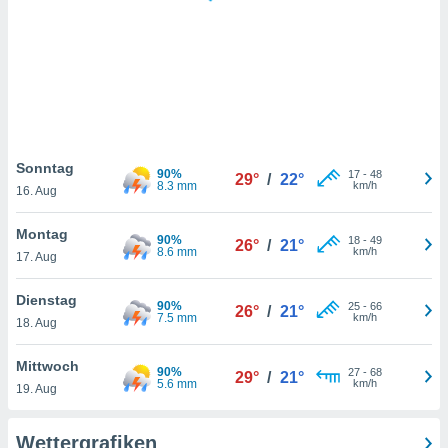
keine
r
analyse
nzeige von
der
erten
erwenden,
 nicht
Sonntag
90%
17
-
48
29°
/
22°
erte
8.3 mm
km/h
16. Aug
ehen
e können
Montag
90%
18
-
49
ation von
26°
/
21°
8.6 mm
km/h
17. Aug
lehnen und
s
t auf
Dienstag
90%
25
-
66
26°
/
21°
site
7.5 mm
km/h
18. Aug
 indem Sie
altfläche
Mittwoch
90%
27
-
68
 klicken.
29°
/
21°
5.6 mm
km/h
19. Aug
Zustimmung
wir und
Wettergrafiken
tner