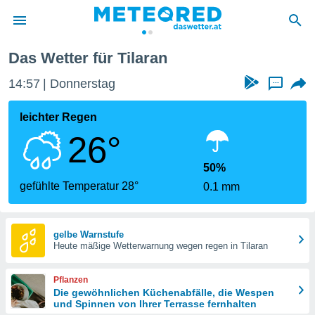
Das Wetter für Tilaran
politik
14:57
Donnerstag
...
von
at) wurde
leichter Regen
uten
26°
m
llen, dass
estellten
50%
nen von
gefühlte Temperatur 28°
0.1 mm
tät sind.
 diese
er die
Optionen
gelbe Warnstufe
Heute mäßige Wetterwarnung wegen regen in Tilaran
 cookies
Pflanzen
s adgang
Die gewöhnlichen Küchenabfälle, die Wespen
und Spinnen von Ihrer Terrasse fernhalten
gitale