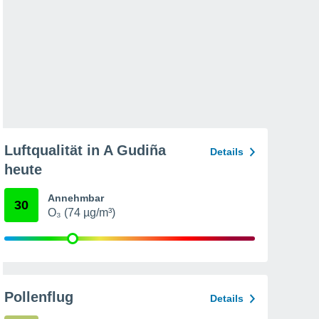
Luftqualität in A Gudiña
Details
heute
Annehmbar
30
O₃ (74 µg/m³)
Pollenflug
Details