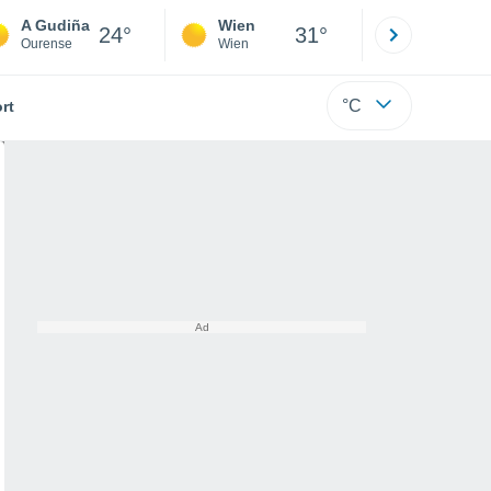
A Gudiña
Wien
Innsbruck
24°
31°
Ourense
Wien
Tirol
°C
rt