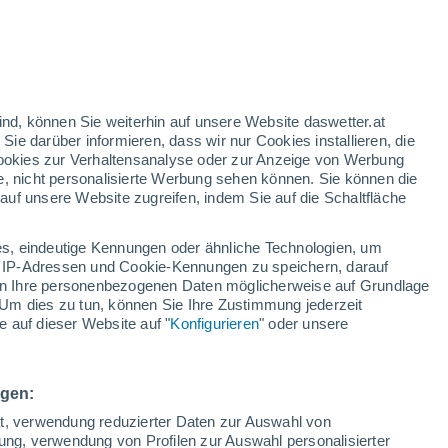
ig
ind, können Sie weiterhin auf unsere Website daswetter.at
 Sie darüber informieren, dass wir nur Cookies installieren, die
 Cookies zur Verhaltensanalyse oder zur Anzeige von Werbung
e, nicht personalisierte Werbung sehen können. Sie können die
uf unsere Website zugreifen, indem Sie auf die Schaltfläche
ie
e
s, eindeutige Kennungen oder ähnliche Technologien, um
Temperaturen
Regenradar
Satelliten
Wettermodelle
 IP-Adressen und Cookie-Kennungen zu speichern, darauf
iten Ihre personenbezogenen Daten möglicherweise auf Grundlage
Um dies zu tun, können Sie Ihre Zustimmung jederzeit
 auf dieser Website auf "
Konfigurieren
" oder unsere
Sonntag
Montag
Dienstag
Mittwoch
9. Aug
10. Aug
11. Aug
12. Aug
ngen:
ät, verwendung reduzierter Daten zur Auswahl von
bung, verwendung von Profilen zur Auswahl personalisierter