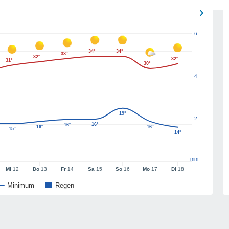
6
34°
34°
33°
32°
32°
31°
30°
4
19°
2
16°
16°
16°
16°
15°
14°
mm
Mi
12
Do
13
Fr
14
Sa
15
So
16
Mo
17
Di
18
Minimum
Regen