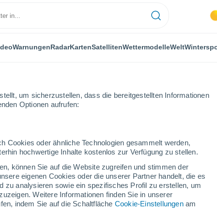
ideo
Warnungen
Radar
Karten
Satelliten
Wettermodelle
Welt
Winterspo
ellt, um sicherzustellen, dass die bereitgestellten Informationen
genden Optionen aufrufen:
 Gudiña
durch Cookies oder ähnliche Technologien gesammelt werden,
erhin hochwertige Inhalte kostenlos zur Verfügung zu stellen.
a
cken, können Sie auf die Website zugreifen und stimmen der
unsere eigenen Cookies oder die unserer Partner handelt, die es
...
 zu analysieren sowie ein spezifisches Profil zu erstellen, um
zuzeigen. Weitere Informationen finden Sie in unserer
Stündlich
fen, indem Sie auf die Schaltfläche
Cookie-Einstellungen
am
Klarer Himmel in den nächsten
Stunden