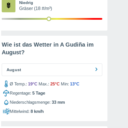
Niedrig
Gräser (18 #/m³)
Wie ist das Wetter in A Gudiña im
August
?
August
Ø Temp.:
19°C
Max.:
25°C
Min:
13°C
Regentage:
5
Tage
Niederschlagsmenge:
33 mm
Mittelwind:
8 km/h