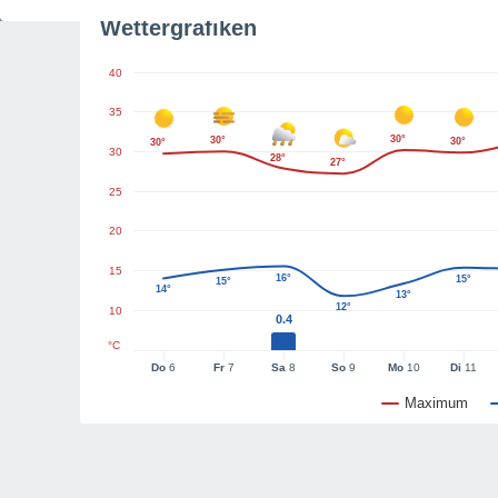
Wettergrafiken
40
35
30°
30°
30°
30°
30
28°
27°
25
20
15
16°
15°
15°
14°
13°
12°
10
0.4
°C
Do
6
Fr
7
Sa
8
So
9
Mo
10
Di
11
Maximum