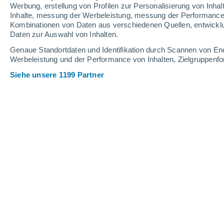
0.4 mm
Werbung, erstellung von Profilen zur Personalisierung von Inhal
Inhalte, messung der Werbeleistung, messung der Performance v
30°
/
15°
28°
/
16°
30°
/
14°
Kombinationen von Daten aus verschiedenen Quellen, entwickl
Daten zur Auswahl von Inhalten.
12
-
33
km/h
19
-
47
km/h
8
11
-
32
km/h
Genaue Standortdaten und Identifikation durch Scannen von En
Werbeleistung und der Performance von Inhalten, Zielgruppen
Siehe unsere 1199 Partner
Das Wetter für A Gudiña Heute
, 6. Au
klar
23°
11:00
gefühlte T.
25°
klar
24°
12:00
gefühlte T.
25°
klar
26°
13:00
gefühlte T.
26°
klar
27°
14:00
gefühlte T.
27°