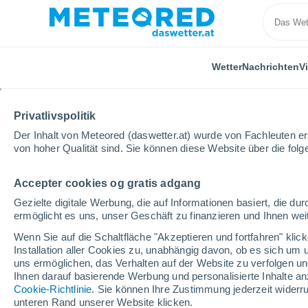
Wetter
Nachrichten
V
Privatlivspolitik
Der Inhalt von Meteored (daswetter.at) wurde von Fachleuten erst
von hoher Qualität sind. Sie können diese Website über die fol
Accepter cookies og gratis adgang
Home
Spanien
Galicien
Provinz Ourense
A
Gezielte digitale Werbung, die auf Informationen basiert, die 
ermöglicht es uns, unser Geschäft zu finanzieren und Ihnen weit
Das Wetter für A Gudiñ
Wenn Sie auf die Schaltfläche "Akzeptieren und fortfahren" kli
Installation aller Cookies zu, unabhängig davon, ob es sich um 
11:24
Donnerstag
uns ermöglichen, das Verhalten auf der Website zu verfolgen und
Ihnen darauf basierende Werbung und personalisierte Inhalte an
Cookie-Richtlinie
. Sie können Ihre Zustimmung jederzeit widerru
klar
unteren Rand unserer Website klicken.