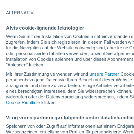
23°
ALTERNATIV,
UV
3 mäß
Afvis cookie-lignende teknologier
gefühlte Temperatur 25°
LSF
6-10
Wenn Sie mit der Installation von Cookies nicht einverstanden s
zugreifen, indem Sie sich registrieren. In diesem Fall werden wir
für die Navigation auf der Website notwendig sind, aber keine
oder personalisierten Inhalten verwenden, obwohl Sie allgemein
Astronomie
Installation von Cookies ablehnen und über dieses Abonnement a
Karte der Sonnenfinsternis vom 12. August: D
fünf Orte in Spanien mit mehr als einer Minut
"Ablehnen" klicken.
Dunkelheit
Mit Ihrer Zustimmung verwenden wir und
unsere Partner
Cookie
Wetter 1 - 7 Tage
Aktuell
Vorhersagekarte für die 
personenbezogene Daten wie Ihren Besuch auf dieser Website,
zuzugreifen und diese zu verarbeiten. Einige Anbieter verarbe
eines berechtigten Interesses, dem Sie widersprechen können. 
widerrufen oder der Datenverarbeitung widersprechen, indem Sie
Morgen
Samstag
Cookie-Richtlinie
Heute
klicken.
7. Aug
8. Aug
6. Aug
Vi og vores partnere gør følgende under databehandli
Speichern von oder Zugriff auf Informationen auf einem Endger
Werbeanzeigen, erstellung von Profilen für personalisierte Wer
40%