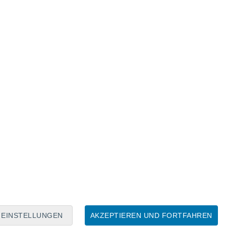
Mondkalender
Mo
Di
Mi
Do
Fr
Sa
So
6
7
8
9
10
11
12
13
14
15
16
17
18
19
EINSTELLUNGEN
AKZEPTIEREN UND FORTFAHREN