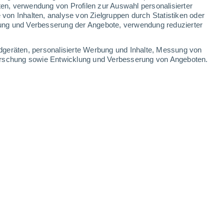
ten, verwendung von Profilen zur Auswahl personalisierter
on Inhalten, analyse von Zielgruppen durch Statistiken oder
27°
/
12°
30°
/
13°
30°
/
15°
31°
/
15°
ung und Verbesserung der Angebote, verwendung reduzierter
-
29
km/h
11
-
32
km/h
12
-
35
km/h
11
-
32
km/h
dgeräten, personalisierte Werbung und Inhalte, Messung von
forschung sowie Entwicklung und Verbesserung von Angeboten.
gust
Südwesten
3 mäßig
3
-
16 km/h
LSF:
6-10
Südwesten
5 mäßig
5
-
20 km/h
LSF:
6-10
Südwesten
7 hoch
6
-
22 km/h
LSF:
15-25
Südwesten
9 sehr hoch!
6
-
24 km/h
LSF:
25-50