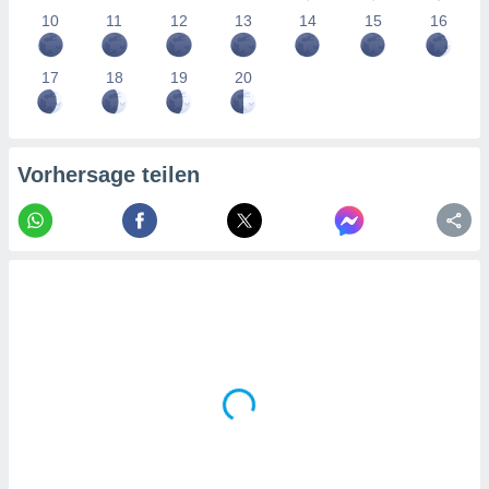
tner
10
11
12
13
14
15
16
17
18
19
20
Vorhersage teilen