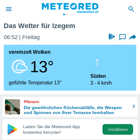
Das Wetter für Izegem
politik
06:52
Freitag
...
von
at) wurde
vereinzelt Wolken
uten
13°
m
llen, dass
estellten
Süden
nen von
gefühlte Temperatur 13°
3
4 km/h
tät sind.
 diese
er die
Pflanzen
Optionen
Die gewöhnlichen Küchenabfälle, die Wespen
und Spinnen von Ihrer Terrasse fernhalten
 cookies
Laden Sie die Meteored-App
s adgang
Installieren
kostenlos herunter!
gitale