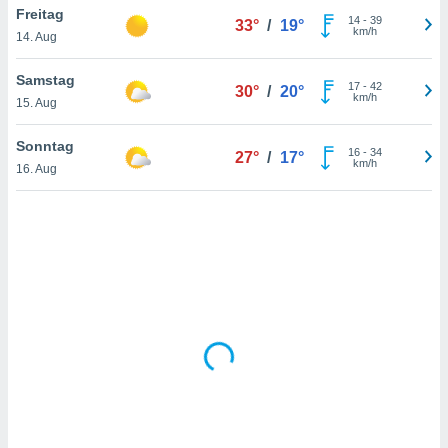
Freitag
14
-
39
33°
/
19°
km/h
14. Aug
IV,
Samstag
17
-
42
30°
/
20°
kie-
km/h
15. Aug
er
Sonntag
16
-
34
27°
/
17°
it der
km/h
16. Aug
n von
cht
den sind,
 weiterhin
 Website
t
 indem Sie
ieren. In
l werden
über
, dass wir
s
, die für die
auf der
twendig