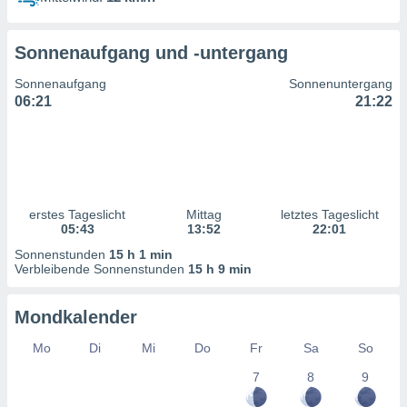
ntwicklung
serung der
Sonnenaufgang und -untergang
g
 Daten zur
Sonnenaufgang
Sonnenuntergang
n Inhalten.
06:21
21:22
ten und
ion durch
on
,
erte
erstes Tageslicht
Mittag
letztes Tageslicht
d Inhalte,
05:43
13:52
22:01
on
Sonnenstunden
15 h 1 min
ung und der
Verbleibende Sonnenstunden
15 h 9 min
ce von
nforschung
Mondkalender
icklung
serung von
Mo
Di
Mi
Do
Fr
Sa
So
.
7
8
9
sere 1199