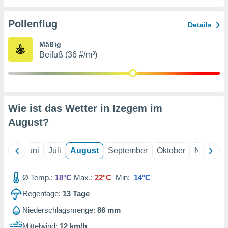
von
erte
Pollenflug
Details
verwendung
n zur
Mäßig
Beifuß (36 #/m³)
erter
rstellung
n zur
ierung von
verwendung
Wie ist das Wetter in Izegem im
n zur
August
?
erter
essung der
ung,
Mai
Juni
Juli
August
September
Oktober
Novembe
er
ce von
analyse von
Ø Temp.:
18°C
Max.:
22°C
Min:
14°C
n durch
Regentage:
13
Tage
 oder
onen von
Niederschlagsmenge:
86 mm
nen
Mittelwind:
12 km/h