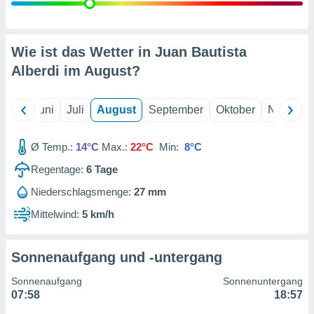
von
erte
verwendung
Wie ist das Wetter in Juan Bautista
n zur
Alberdi im
August
?
erter
rstellung
n zur
Mai
Juni
Juli
August
September
Oktober
Novembe
ierung von
verwendung
Ø Temp.:
14°C
Max.:
22°C
Min:
8°C
n zur
Regentage:
6
Tage
erter
essung der
Niederschlagsmenge:
27 mm
ung,
Mittelwind:
5 km/h
er
ce von
analyse von
n durch
Sonnenaufgang und -untergang
 oder
onen von
Sonnenaufgang
Sonnenuntergang
07:58
18:57
nen