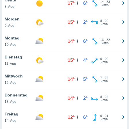
okies oder
14
-
33
17°
/
6°
km/h
8. Aug
 Partner
e es uns
n, das
Morgen
8
-
29
15°
/
2°
uf der
km/h
9. Aug
 verfolgen
lysieren
Montag
13
-
32
14°
/
6°
km/h
10. Aug
s Profil zu
um Ihnen
ierende
Dienstag
6
-
20
15°
/
4°
nd
km/h
11. Aug
erte Inhalte
. Weitere
Mittwoch
7
-
24
nen finden
14°
/
5°
km/h
12. Aug
rer
tlinie
. Sie
Donnerstag
e
8
-
24
14°
/
2°
km/h
 jederzeit
13. Aug
, indem Sie
altfläche
Freitag
6
-
21
stellungen
12°
/
6°
km/h
14. Aug
n Rand
bsite