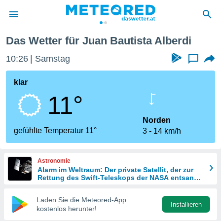
Das Wetter für Juan Bautista Alberdi
politik
10:26
Samstag
...
von
at) wurde
klar
uten
11°
m
llen, dass
estellten
Norden
nen von
gefühlte Temperatur 11°
3
14 km/h
tät sind.
 diese
er die
Astronomie
Optionen
Alarm im Weltraum: Der private Satellit, der zur
Rettung des Swift-Teleskops der NASA entsandt
wurde
 cookies
Laden Sie die Meteored-App
s adgang
Installieren
kostenlos herunter!
gitale