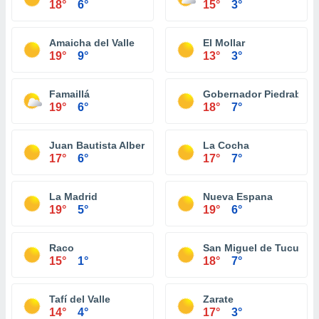
18°
6°
15°
3°
Amaicha del Valle
El Mollar
19°
9°
13°
3°
Famaillá
Gobernador Piedrabue
19°
6°
18°
7°
Juan Bautista Alberdi
La Cocha
17°
6°
17°
7°
La Madrid
Nueva Espana
19°
5°
19°
6°
Raco
San Miguel de Tucumá
15°
1°
18°
7°
Tafí del Valle
Zarate
14°
4°
17°
3°