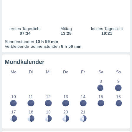
ntwicklung
serung der
g
 Daten zur
erstes Tageslicht
Mittag
letztes Tageslicht
n Inhalten.
07:34
13:28
19:21
Sonnenstunden
10 h 59 min
ten und
Verbleibende Sonnenstunden
8 h 56 min
ion durch
on
Mondkalender
,
erte
Mo
Di
Mi
Do
Fr
Sa
So
d Inhalte,
on
8
9
ung und der
ce von
10
11
12
13
14
15
16
nforschung
icklung
17
18
19
20
21
serung von
.
sere 1199