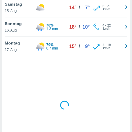
Samstag
5
-
21
14°
/
7°
km/h
15. Aug
IV,
Sonntag
70%
4
-
22
18°
/
10°
kie-
1.3 mm
km/h
16. Aug
er
Montag
70%
4
-
19
15°
/
9°
it der
0.7 mm
km/h
17. Aug
n von
cht
den sind,
 weiterhin
 Website
t
 indem Sie
ieren. In
l werden
über
, dass wir
s
, die für die
auf der
twendig