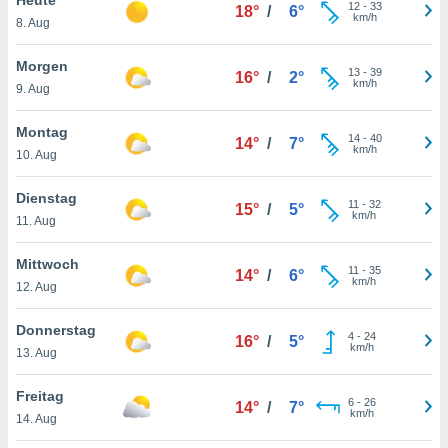
okies oder
12
-
33
18°
/
6°
km/h
8. Aug
 Partner
e es uns
n, das
Morgen
13
-
39
16°
/
2°
uf der
km/h
9. Aug
 verfolgen
lysieren
Montag
14
-
40
14°
/
7°
km/h
10. Aug
s Profil zu
um Ihnen
ierende
Dienstag
11
-
32
15°
/
5°
nd
km/h
11. Aug
erte Inhalte
. Weitere
Mittwoch
11
-
35
nen finden
14°
/
6°
km/h
12. Aug
rer
tlinie
. Sie
Donnerstag
e
4
-
24
16°
/
5°
km/h
 jederzeit
13. Aug
, indem Sie
altfläche
Freitag
6
-
26
stellungen
14°
/
7°
km/h
14. Aug
n Rand
bsite