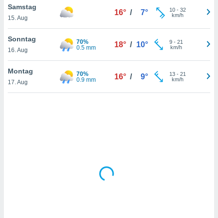
Samstag
10
-
32
16°
/
7°
km/h
15. Aug
IV,
Sonntag
70%
9
-
21
18°
/
10°
kie-
0.5 mm
km/h
16. Aug
er
Montag
70%
13
-
21
16°
/
9°
it der
0.9 mm
km/h
17. Aug
n von
cht
den sind,
 weiterhin
 Website
t
 indem Sie
ieren. In
l werden
über
, dass wir
s
, die für die
auf der
twendig