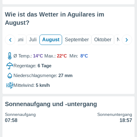
von
erte
Wie ist das Wetter in Aguilares im
verwendung
August
?
n zur
erter
Mai
Juni
Juli
August
September
Oktober
Novembe
rstellung
n zur
ierung von
Ø Temp.:
14°C
Max.:
22°C
Min:
8°C
verwendung
n zur
Regentage:
6
Tage
Niederschlagsmenge:
27 mm
erter
essung der
Mittelwind:
5 km/h
ung,
er
ce von
Sonnenaufgang und -untergang
analyse von
n durch
Sonnenaufgang
Sonnenuntergang
 oder
07:58
18:57
onen von
nen