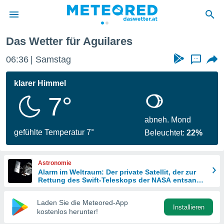
Das Wetter für Aguilares
politik
06:36
Samstag
...
von
at) wurde
klarer Himmel
uten
7°
m
llen, dass
estellten
abneh. Mond
nen von
gefühlte Temperatur 7°
Beleuchtet:
22%
tät sind.
 diese
er die
Astronomie
Optionen
Alarm im Weltraum: Der private Satellit, der zur
Rettung des Swift-Teleskops der NASA entsandt
wurde
 cookies
Laden Sie die Meteored-App
s adgang
Installieren
kostenlos herunter!
gitale