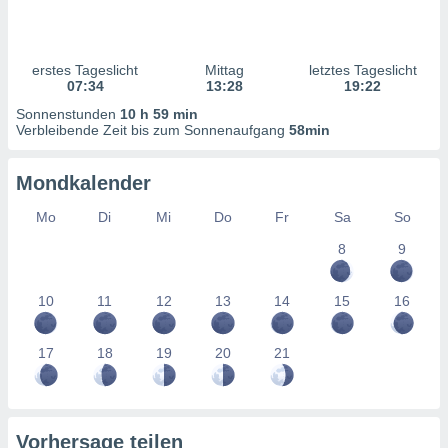
ntwicklung
serung der
g
erstes Tageslicht
Mittag
letztes Tageslicht
 Daten zur
07:34
13:28
19:22
n Inhalten.
Sonnenstunden
10 h 59 min
Verbleibende Zeit bis zum Sonnenaufgang
58min
ten und
ion durch
Mondkalender
on
,
Mo
Di
Mi
Do
Fr
Sa
So
erte
8
9
d Inhalte,
on
ung und der
10
11
12
13
14
15
16
ce von
nforschung
17
18
19
20
21
icklung
serung von
.
sere 1199
Vorhersage teilen