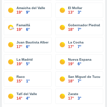
Amaicha del Valle
El Mollar
19°
9°
13°
3°
Famaillá
Gobernador Piedrabue
19°
6°
18°
7°
Juan Bautista Alberdi
La Cocha
17°
6°
17°
7°
La Madrid
Nueva Espana
19°
5°
19°
6°
Raco
San Miguel de Tucumá
15°
1°
18°
7°
Tafí del Valle
Zarate
14°
4°
17°
3°