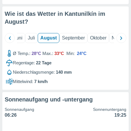
von
erte
Wie ist das Wetter in Kantunilkín im
verwendung
August
?
n zur
erter
Mai
Juni
Juli
August
September
Oktober
Novembe
rstellung
n zur
ierung von
Ø Temp.:
28°C
Max.:
33°C
Min:
24°C
verwendung
n zur
Regentage:
22
Tage
Niederschlagsmenge:
140 mm
erter
essung der
Mittelwind:
7 km/h
ung,
er
ce von
Sonnenaufgang und -untergang
analyse von
n durch
Sonnenaufgang
Sonnenuntergang
 oder
06:26
19:25
onen von
nen