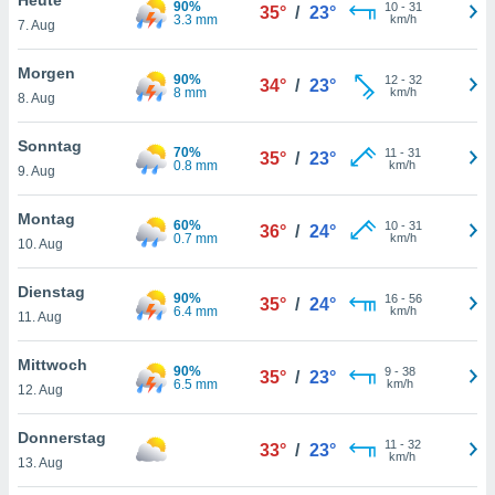
90%
okies oder
10
-
31
35°
/
23°
3.3 mm
km/h
7. Aug
 Partner
e es uns
n, das
Morgen
90%
12
-
32
34°
/
23°
uf der
8 mm
km/h
8. Aug
 verfolgen
lysieren
Sonntag
70%
11
-
31
35°
/
23°
0.8 mm
km/h
9. Aug
s Profil zu
um Ihnen
ierende
Montag
60%
10
-
31
36°
/
24°
nd
0.7 mm
km/h
10. Aug
erte Inhalte
. Weitere
Dienstag
90%
16
-
56
nen finden
35°
/
24°
6.4 mm
km/h
11. Aug
rer
tlinie
. Sie
Mittwoch
e
90%
9
-
38
35°
/
23°
6.5 mm
km/h
 jederzeit
12. Aug
, indem Sie
altfläche
Donnerstag
11
-
32
stellungen
33°
/
23°
km/h
13. Aug
n Rand
bsite