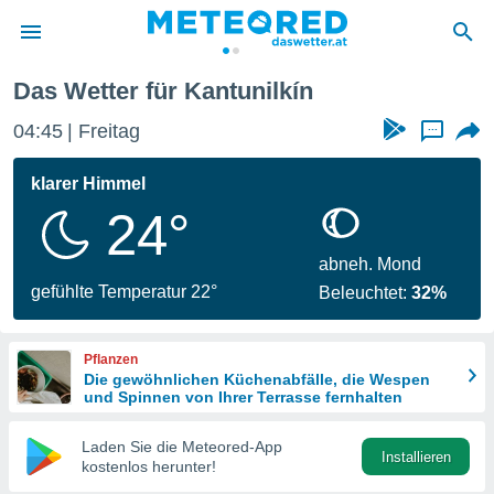
Das Wetter für Kantunilkín
politik
04:45
Freitag
...
von
at) wurde
klarer Himmel
uten
24°
m
llen, dass
estellten
abneh. Mond
nen von
gefühlte Temperatur 22°
Beleuchtet:
32%
tät sind.
 diese
er die
Pflanzen
Optionen
Die gewöhnlichen Küchenabfälle, die Wespen
und Spinnen von Ihrer Terrasse fernhalten
 cookies
Laden Sie die Meteored-App
s adgang
Installieren
kostenlos herunter!
gitale