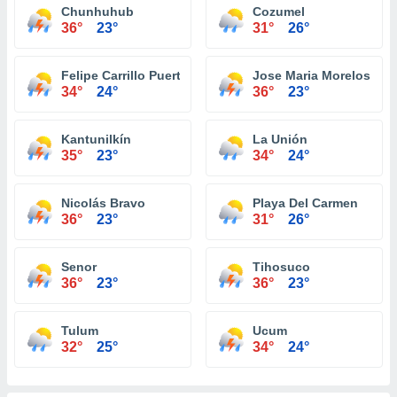
Chunhuhub
Cozumel
36°
23°
31°
26°
Felipe Carrillo Puerto
Jose Maria Morelos
34°
24°
36°
23°
Kantunilkín
La Unión
35°
23°
34°
24°
Nicolás Bravo
Playa Del Carmen
36°
23°
31°
26°
Senor
Tihosuco
36°
23°
36°
23°
Tulum
Ucum
32°
25°
34°
24°