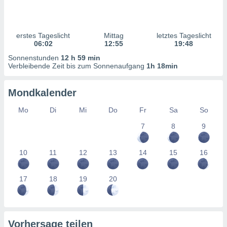
ntwicklung
serung der
g
erstes Tageslicht
Mittag
letztes Tageslicht
 Daten zur
06:02
12:55
19:48
n Inhalten.
Sonnenstunden
12 h 59 min
Verbleibende Zeit bis zum Sonnenaufgang
1h 18min
ten und
ion durch
Mondkalender
on
,
Mo
Di
Mi
Do
Fr
Sa
So
erte
7
8
9
d Inhalte,
on
ung und der
10
11
12
13
14
15
16
ce von
nforschung
17
18
19
20
icklung
serung von
.
sere 1199
Vorhersage teilen