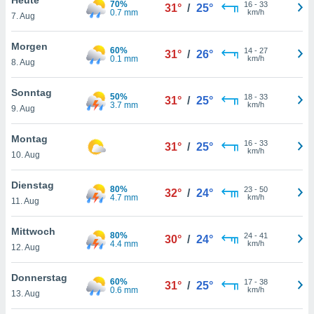
70%
okies oder
16
-
33
31°
/
25°
0.7 mm
km/h
7. Aug
 Partner
e es uns
n, das
Morgen
60%
14
-
27
31°
/
26°
uf der
0.1 mm
km/h
8. Aug
 verfolgen
lysieren
Sonntag
50%
18
-
33
31°
/
25°
3.7 mm
km/h
9. Aug
s Profil zu
um Ihnen
ierende
Montag
16
-
33
31°
/
25°
nd
km/h
10. Aug
erte Inhalte
. Weitere
Dienstag
80%
23
-
50
nen finden
32°
/
24°
4.7 mm
km/h
11. Aug
rer
tlinie
. Sie
Mittwoch
e
80%
24
-
41
30°
/
24°
4.4 mm
km/h
 jederzeit
12. Aug
, indem Sie
altfläche
Donnerstag
60%
17
-
38
stellungen
31°
/
25°
0.6 mm
km/h
13. Aug
n Rand
bsite