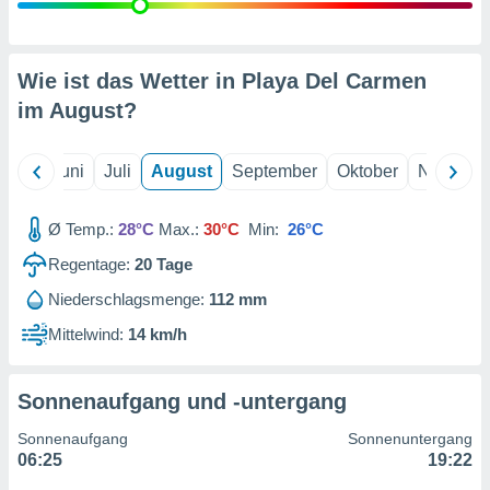
von
erte
verwendung
Wie ist das Wetter in Playa Del Carmen
n zur
im
August
?
erter
rstellung
n zur
Mai
Juni
Juli
August
September
Oktober
Novembe
ierung von
verwendung
Ø Temp.:
28°C
Max.:
30°C
Min:
26°C
n zur
Regentage:
20
Tage
erter
essung der
Niederschlagsmenge:
112 mm
ung,
Mittelwind:
14 km/h
er
ce von
analyse von
n durch
Sonnenaufgang und -untergang
 oder
onen von
Sonnenaufgang
Sonnenuntergang
06:25
19:22
nen