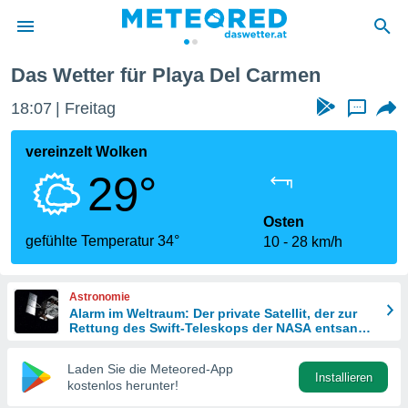
Das Wetter für Playa Del Carmen
politik
18:07
Freitag
...
von
at) wurde
vereinzelt Wolken
uten
29°
m
llen, dass
estellten
Osten
nen von
gefühlte Temperatur 34°
10
28 km/h
tät sind.
 diese
er die
Astronomie
Optionen
Alarm im Weltraum: Der private Satellit, der zur
Rettung des Swift-Teleskops der NASA entsandt
wurde
 cookies
Laden Sie die Meteored-App
s adgang
Installieren
kostenlos herunter!
gitale