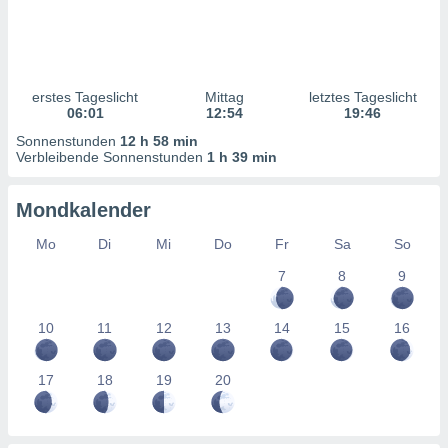
ntwicklung
serung der
g
 Daten zur
erstes Tageslicht
Mittag
letztes Tageslicht
n Inhalten.
06:01
12:54
19:46
Sonnenstunden
12 h 58 min
ten und
Verbleibende Sonnenstunden
1 h 39 min
ion durch
on
Mondkalender
,
erte
Mo
Di
Mi
Do
Fr
Sa
So
d Inhalte,
on
7
8
9
ung und der
ce von
10
11
12
13
14
15
16
nforschung
icklung
17
18
19
20
serung von
.
sere 1199