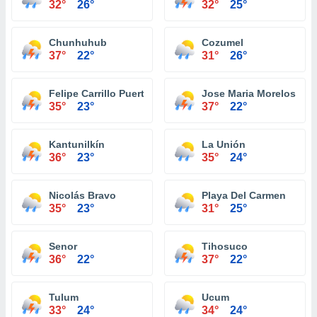
32°
26°
32°
25°
Chunhuhub
Cozumel
37°
22°
31°
26°
Felipe Carrillo Puerto
Jose Maria Morelos
35°
23°
37°
22°
Kantunilkín
La Unión
36°
23°
35°
24°
Nicolás Bravo
Playa Del Carmen
35°
23°
31°
25°
Senor
Tihosuco
36°
22°
37°
22°
Tulum
Ucum
33°
24°
34°
24°