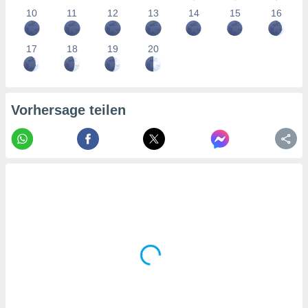
tner
10
11
12
13
14
15
16
17
18
19
20
Vorhersage teilen