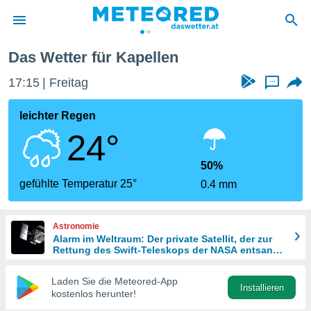
Das Wetter für Kapellen
politik
17:15
Freitag
...
von
at) wurde
leichter Regen
uten
24°
m
llen, dass
estellten
50%
nen von
gefühlte Temperatur 25°
0.4 mm
tät sind.
 diese
er die
Astronomie
Optionen
Alarm im Weltraum: Der private Satellit, der zur
Rettung des Swift-Teleskops der NASA entsandt
wurde
 cookies
Laden Sie die Meteored-App
s adgang
Installieren
kostenlos herunter!
gitale