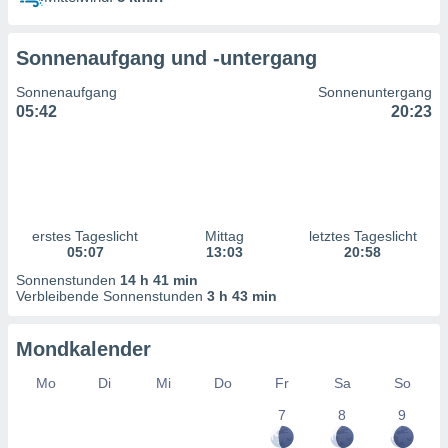
ntwicklung
serung der
Sonnenaufgang und -untergang
g
 Daten zur
Sonnenaufgang
Sonnenuntergang
n Inhalten.
05:42
20:23
ten und
ion durch
on
,
erte
erstes Tageslicht
Mittag
letztes Tageslicht
d Inhalte,
05:07
13:03
20:58
on
Sonnenstunden
14 h 41 min
ung und der
Verbleibende Sonnenstunden
3 h 43 min
ce von
nforschung
Mondkalender
icklung
serung von
Mo
Di
Mi
Do
Fr
Sa
So
.
7
8
9
sere 1199