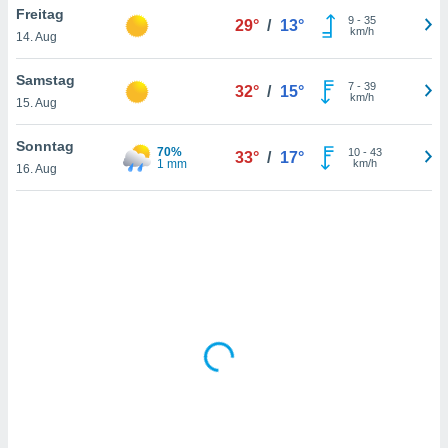
Freitag
9
-
35
29°
/
13°
km/h
14. Aug
IV,
Samstag
7
-
39
32°
/
15°
kie-
km/h
15. Aug
er
Sonntag
70%
10
-
43
33°
/
17°
it der
1 mm
km/h
16. Aug
n von
cht
den sind,
 weiterhin
 Website
t
 indem Sie
ieren. In
l werden
über
, dass wir
s
, die für die
auf der
twendig