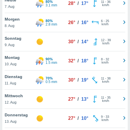
80%
okies oder
11
-
36
28°
/
17°
3.1 mm
km/h
7. Aug
 Partner
e es uns
n, das
Morgen
80%
6
-
25
26°
/
16°
uf der
2.8 mm
km/h
8. Aug
 verfolgen
lysieren
Sonntag
12
-
39
30°
/
14°
km/h
9. Aug
s Profil zu
um Ihnen
ierende
Montag
90%
8
-
32
32°
/
18°
nd
1.5 mm
km/h
10. Aug
erte Inhalte
. Weitere
Dienstag
70%
11
-
38
nen finden
30°
/
19°
0.5 mm
km/h
11. Aug
rer
tlinie
. Sie
Mittwoch
e
11
-
35
27°
/
13°
km/h
 jederzeit
12. Aug
, indem Sie
altfläche
Donnerstag
9
-
33
stellungen
27°
/
10°
km/h
13. Aug
n Rand
bsite