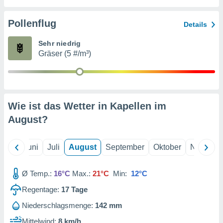
von
erte
Pollenflug
Details
verwendung
n zur
Sehr niedrig
Gräser (5 #/m³)
erter
rstellung
n zur
ierung von
verwendung
Wie ist das Wetter in Kapellen im
n zur
August
?
erter
essung der
ung,
Mai
Juni
Juli
August
September
Oktober
Novembe
er
ce von
analyse von
Ø Temp.:
16°C
Max.:
21°C
Min:
12°C
n durch
Regentage:
17
Tage
 oder
onen von
Niederschlagsmenge:
142 mm
nen
Mittelwind:
8 km/h