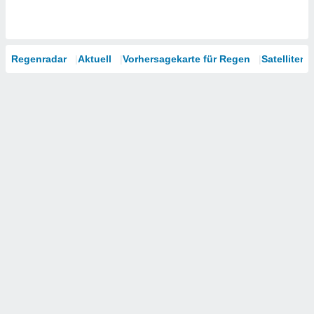
Regenradar
Aktuell
Vorhersagekarte für Regen
Satelliten