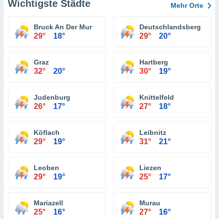
Wichtigste Städte
Mehr Orte
Bruck An Der Mur
Deutschlandsberg
29°
18°
29°
20°
Graz
Hartberg
32°
20°
30°
19°
Judenburg
Knittelfeld
26°
17°
27°
18°
Köflach
Leibnitz
29°
19°
31°
21°
Leoben
Liezen
29°
19°
25°
17°
Mariazell
Murau
25°
16°
27°
16°