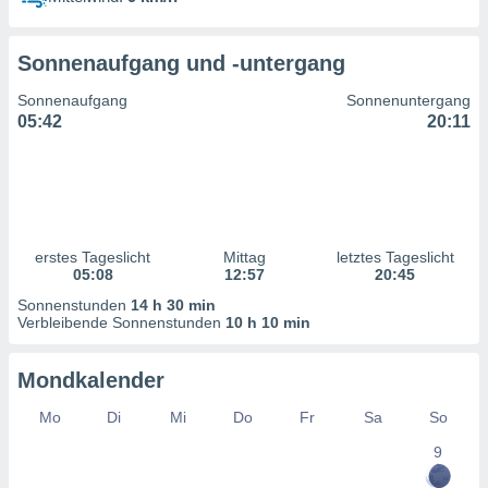
ntwicklung
serung der
Sonnenaufgang und -untergang
g
 Daten zur
Sonnenaufgang
Sonnenuntergang
n Inhalten.
05:42
20:11
ten und
ion durch
on
,
erte
erstes Tageslicht
Mittag
letztes Tageslicht
d Inhalte,
05:08
12:57
20:45
on
Sonnenstunden
14 h 30 min
ung und der
Verbleibende Sonnenstunden
10 h 10 min
ce von
nforschung
Mondkalender
icklung
serung von
Mo
Di
Mi
Do
Fr
Sa
So
.
9
sere 1199