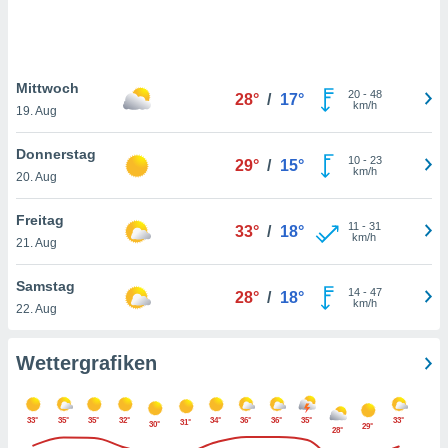
keine
r
analyse
nzeige von
Mittwoch
der
20
-
48
28°
/
17°
km/h
erten
19. Aug
erwenden,
Donnerstag
10
-
23
29°
/
15°
 nicht
km/h
20. Aug
erte
ehen
Freitag
e können
11
-
31
33°
/
18°
km/h
ation von
21. Aug
lehnen und
s
Samstag
14
-
47
28°
/
18°
t auf
km/h
22. Aug
site
 indem Sie
altfläche
Wettergrafiken
 klicken.
Zustimmung
33°
35°
35°
32°
34°
36°
36°
35°
33°
wir und
31°
30°
29°
28°
tner