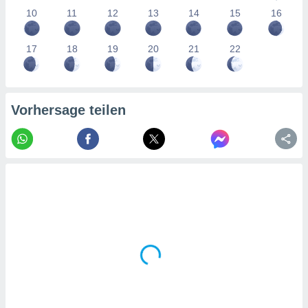
tner
10
11
12
13
14
15
16
17
18
19
20
21
22
Vorhersage teilen