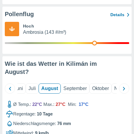
von
erte
Pollenflug
Details
verwendung
n zur
Hoch
Ambrosia (143 #/m³)
erter
rstellung
n zur
ierung von
verwendung
Wie ist das Wetter in Kilimán im
n zur
August
?
erter
essung der
ung,
Mai
Juni
Juli
August
September
Oktober
Novembe
er
ce von
analyse von
Ø Temp.:
22°C
Max.:
27°C
Min:
17°C
n durch
Regentage:
10
Tage
 oder
onen von
Niederschlagsmenge:
76 mm
nen
Mittelwind:
9 km/h