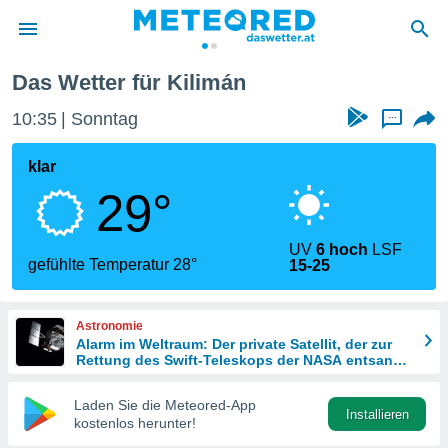
Das Wetter für Kilimán
politik
10:35
Sonntag
...
von
at) wurde
klar
uten
29°
m
llen, dass
estellten
UV
6 hoch
LSF
nen von
gefühlte Temperatur 28°
15-25
tät sind.
 diese
er die
Astronomie
Optionen
Alarm im Weltraum: Der private Satellit, der zur
Rettung des Swift-Teleskops der NASA entsandt
wurde
 cookies
Laden Sie die Meteored-App
s adgang
Installieren
kostenlos herunter!
gitale