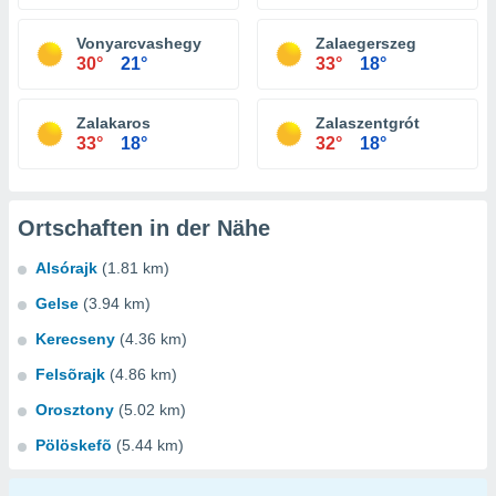
Vonyarcvashegy
Zalaegerszeg
30°
21°
33°
18°
Zalakaros
Zalaszentgrót
33°
18°
32°
18°
Ortschaften in der Nähe
Alsórajk
(1.81 km)
Gelse
(3.94 km)
Kerecseny
(4.36 km)
Felsõrajk
(4.86 km)
Orosztony
(5.02 km)
Pölöskefõ
(5.44 km)