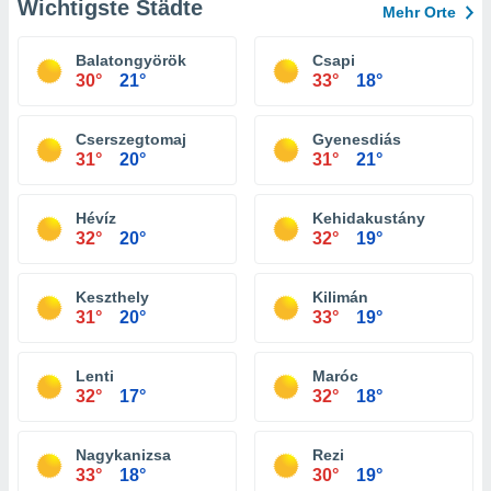
Wichtigste Städte
Mehr Orte
Balatongyörök
Csapi
30°
21°
33°
18°
Cserszegtomaj
Gyenesdiás
31°
20°
31°
21°
Hévíz
Kehidakustány
32°
20°
32°
19°
Keszthely
Kilimán
31°
20°
33°
19°
Lenti
Maróc
32°
17°
32°
18°
Nagykanizsa
Rezi
33°
18°
30°
19°