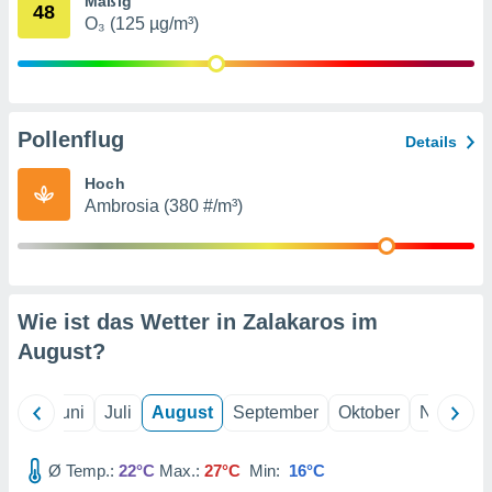
Mäßig
von
48
O₃ (125 µg/m³)
erte
verwendung
n zur
erter
Pollenflug
Details
rstellung
n zur
Hoch
ierung von
Ambrosia (380 #/m³)
verwendung
n zur
erter
essung der
ung,
Wie ist das Wetter in Zalakaros im
er
August
?
ce von
analyse von
n durch
Mai
Juni
Juli
August
September
Oktober
Novembe
 oder
onen von
Ø Temp.:
22°C
Max.:
27°C
Min:
16°C
nen