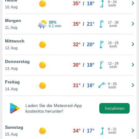
okies oder
9
-
24
35°
/
18°
km/h
10. Aug
 Partner
e es uns
n, das
Morgen
30%
17
-
38
35°
/
21°
uf der
0.1 mm
km/h
11. Aug
 verfolgen
lysieren
Mittwoch
15
-
29
32°
/
20°
km/h
12. Aug
s Profil zu
um Ihnen
ierende
Donnerstag
12
-
28
30°
/
18°
nd
km/h
13. Aug
erte Inhalte
. Weitere
Freitag
9
-
26
nen finden
31°
/
16°
km/h
14. Aug
rer
tlinie
. Sie
e
Laden Sie die Meteored-App
 jederzeit
Installieren
kostenlos herunter!
, indem Sie
altfläche
stellungen
Samstag
8
-
21
34°
/
17°
n Rand
km/h
15. Aug
bsite