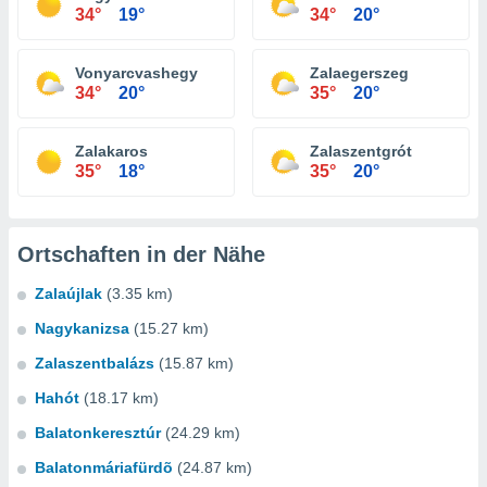
34°
19°
34°
20°
Vonyarcvashegy
Zalaegerszeg
34°
20°
35°
20°
Zalakaros
Zalaszentgrót
35°
18°
35°
20°
Ortschaften in der Nähe
Zalaújlak
(3.35 km)
Nagykanizsa
(15.27 km)
Zalaszentbalázs
(15.87 km)
Hahót
(18.17 km)
Balatonkeresztúr
(24.29 km)
Balatonmáriafürdõ
(24.87 km)