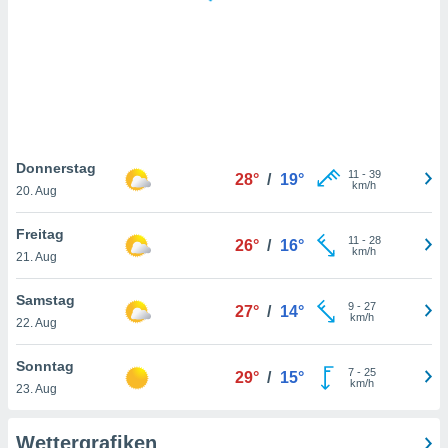
keine
r
analyse
nzeige von
der
erten
erwenden,
 nicht
Donnerstag
11
-
39
28°
/
19°
erte
km/h
20. Aug
ehen
e können
Freitag
11
-
28
ation von
26°
/
16°
km/h
21. Aug
lehnen und
s
t auf
Samstag
9
-
27
27°
/
14°
site
km/h
22. Aug
 indem Sie
altfläche
Sonntag
7
-
25
 klicken.
29°
/
15°
km/h
23. Aug
Zustimmung
wir und
Wettergrafiken
tner