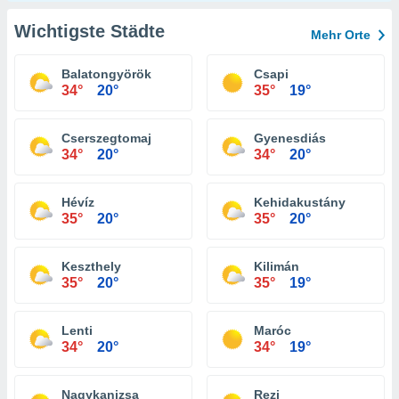
Wichtigste Städte
Mehr Orte
Balatongyörök
Csapi
34°
20°
35°
19°
Cserszegtomaj
Gyenesdiás
34°
20°
34°
20°
Hévíz
Kehidakustány
35°
20°
35°
20°
Keszthely
Kilimán
35°
20°
35°
19°
Lenti
Maróc
34°
20°
34°
19°
Nagykanizsa
Rezi