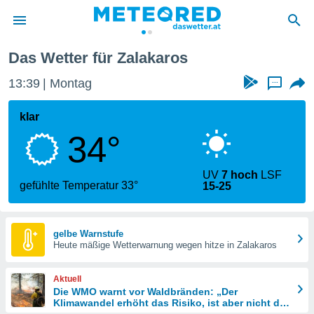
Das Wetter für Zalakaros
politik
13:39
Montag
...
von
at) wurde
klar
uten
34°
m
llen, dass
estellten
UV
7 hoch
LSF
nen von
gefühlte Temperatur 33°
15-25
tät sind.
 diese
er die
Optionen
gelbe Warnstufe
Heute mäßige Wetterwarnung wegen hitze in Zalakaros
 cookies
Aktuell
s adgang
Die WMO warnt vor Waldbränden: „Der
Klimawandel erhöht das Risiko, ist aber nicht die
gitale