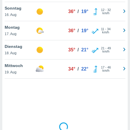
Sonntag
12
-
32
36°
/
19°
km/h
16. Aug
IV,
kie-
Montag
11
-
34
36°
/
19°
km/h
17. Aug
er
it der
Dienstag
21
-
49
35°
/
21°
n von
km/h
18. Aug
cht
den sind,
Mittwoch
17
-
46
 weiterhin
34°
/
22°
km/h
19. Aug
 Website
t
 indem Sie
ieren. In
l werden
über
, dass wir
s
, die für die
auf der
twendig