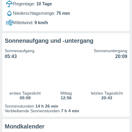
ntwicklung
Regentage:
10
Tage
serung der
Niederschlagsmenge:
75 mm
g
Mittelwind:
9 km/h
 Daten zur
n Inhalten.
Sonnenaufgang und -untergang
ten und
Sonnenaufgang
Sonnenuntergang
ion durch
05:43
20:09
on
,
erte
d Inhalte,
on
ung und der
ce von
erstes Tageslicht
Mittag
letztes Tageslicht
05:09
12:56
20:43
nforschung
Sonnenstunden
14 h 26 min
icklung
Verbleibende Sonnenstunden
7 h 4 min
serung von
.
Mondkalender
sere 1199