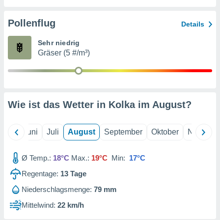
von
erte
Pollenflug
Details
verwendung
n zur
Sehr niedrig
Gräser (5 #/m³)
erter
rstellung
n zur
ierung von
verwendung
Wie ist das Wetter in Kolka im
August
?
n zur
erter
essung der
Mai
Juni
Juli
August
September
Oktober
Novembe
ung,
er
Ø Temp.:
18°C
Max.:
19°C
Min:
17°C
ce von
analyse von
Regentage:
13
Tage
n durch
 oder
Niederschlagsmenge:
79 mm
onen von
Mittelwind:
22 km/h
nen