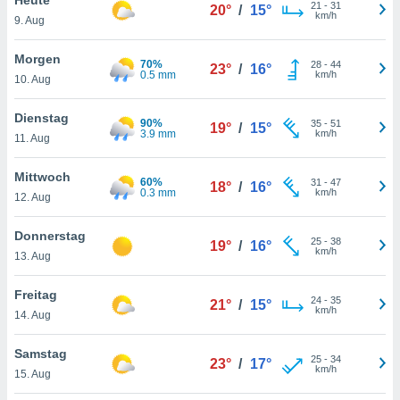
okies oder
21
-
31
20°
/
15°
km/h
9. Aug
 Partner
e es uns
n, das
Morgen
70%
28
-
44
23°
/
16°
uf der
0.5 mm
km/h
10. Aug
 verfolgen
lysieren
Dienstag
90%
35
-
51
19°
/
15°
3.9 mm
km/h
11. Aug
s Profil zu
um Ihnen
ierende
Mittwoch
60%
31
-
47
18°
/
16°
nd
0.3 mm
km/h
12. Aug
erte Inhalte
. Weitere
Donnerstag
25
-
38
nen finden
19°
/
16°
km/h
13. Aug
rer
tlinie
. Sie
Freitag
e
24
-
35
21°
/
15°
km/h
 jederzeit
14. Aug
, indem Sie
altfläche
Samstag
25
-
34
stellungen
23°
/
17°
km/h
15. Aug
n Rand
bsite