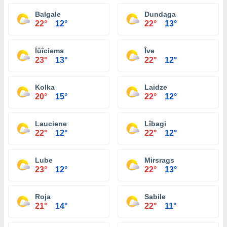
Balgale
Dundaga
22°
12°
22°
13°
Íûîciems
Îve
23°
13°
22°
12°
Kolka
Laidze
20°
15°
22°
12°
Lauciene
Lîbagi
22°
12°
22°
12°
Lube
Mirsrags
23°
12°
22°
13°
Roja
Sabile
21°
14°
22°
11°