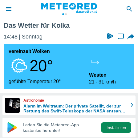
Das Wetter für Kolka
politik
14:48
Sonntag
...
von
at) wurde
vereinzelt Wolken
uten
20°
m
llen, dass
estellten
Westen
nen von
gefühlte Temperatur 20°
21
31 km/h
tät sind.
 diese
er die
Astronomie
Optionen
Alarm im Weltraum: Der private Satellit, der zur
Rettung des Swift-Teleskops der NASA entsandt
wurde
 cookies
Laden Sie die Meteored-App
s adgang
Installieren
kostenlos herunter!
gitale