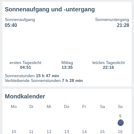
ntwicklung
Sonnenaufgang und -untergang
serung der
Sonnenaufgang
Sonnenuntergang
g
05:40
21:28
 Daten zur
n Inhalten.
ten und
ion durch
on
erstes Tageslicht
Mittag
letztes Tageslicht
,
04:51
13:35
22:16
erte
d Inhalte,
Sonnenstunden
15 h 47 min
on
Verbleibende Sonnenstunden
7 h 28 min
ung und der
ce von
Mondkalender
nforschung
Mo
Di
Mi
Do
Fr
Sa
So
icklung
serung von
9
.
sere 1199
10
11
12
13
14
15
16