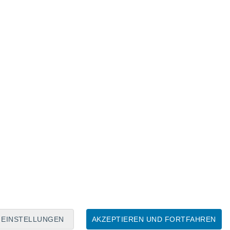
Mondkalender
Mo
Di
Mi
Do
Fr
Sa
So
7
8
9
10
11
12
13
14
15
16
17
18
19
20
EINSTELLUNGEN
AKZEPTIEREN UND FORTFAHREN
100