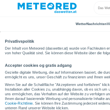
Wetter
Nachrichten
V
Privatlivspolitik
Der Inhalt von Meteored (daswetter.at) wurde von Fachleuten erst
von hoher Qualität sind. Sie können diese Website über die fol
Accepter cookies og gratis adgang
Home
Russland
Region Perm
Kungur
Gezielte digitale Werbung, die auf Informationen basiert, die 
ermöglicht es uns, unser Geschäft zu finanzieren und Ihnen weit
Das Wetter für Kungur
Wenn Sie auf die Schaltfläche "Akzeptieren und fortfahren" kli
Installation aller Cookies zu, unabhängig davon, ob es sich um 
19:49
Freitag
uns ermöglichen, das Verhalten auf der Website zu verfolgen und
Ihnen darauf basierende Werbung und personalisierte Inhalte an
Cookie-Richtlinie
. Sie können Ihre Zustimmung jederzeit widerru
vereinzelt Wolken
unteren Rand unserer Website klicken.