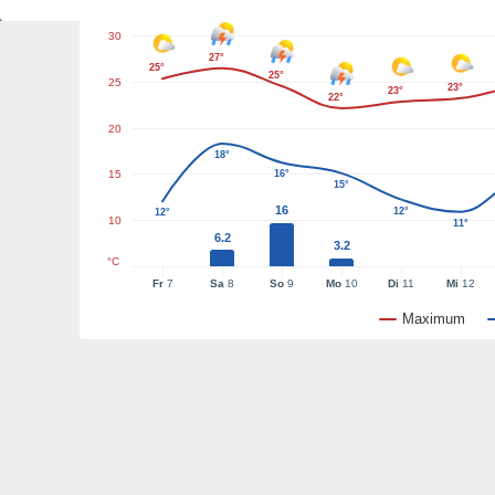
30
27°
25°
25°
25
23°
23°
22°
20
18°
15
16°
15°
16
12°
12°
10
11°
6.2
3.2
°C
Fr
7
Sa
8
So
9
Mo
10
Di
11
Mi
12
Maximum