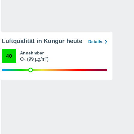
Luftqualität in Kungur heute
Details
Annehmbar
40
O₃ (99 µg/m³)