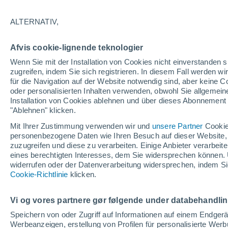
23°
ALTERNATIV,
Südweste
Afvis cookie-lignende teknologier
gefühlte Temperatur 24°
12
-
24 km
Wenn Sie mit der Installation von Cookies nicht einverstanden s
zugreifen, indem Sie sich registrieren. In diesem Fall werden wir
für die Navigation auf der Website notwendig sind, aber keine
oder personalisierten Inhalten verwenden, obwohl Sie allgemein
Wetter 1 - 7 Tage
Aktuell
Vorhersagekarte für die 
Installation von Cookies ablehnen und über dieses Abonnement a
"Ablehnen" klicken.
Mit Ihrer Zustimmung verwenden wir und
unsere Partner
Cookie
personenbezogene Daten wie Ihren Besuch auf dieser Website,
Morgen
Sonntag
Heute
zuzugreifen und diese zu verarbeiten. Einige Anbieter verarbe
8. Aug
9. Aug
7. Aug
eines berechtigten Interesses, dem Sie widersprechen können. 
widerrufen oder der Datenverarbeitung widersprechen, indem Sie
Cookie-Richtlinie
klicken.
90%
80%
6.2 mm
16 mm
Vi og vores partnere gør følgende under databehandli
27°
/
18°
25°
/
16°
25°
/
12°
Speichern von oder Zugriff auf Informationen auf einem Endger
Werbeanzeigen, erstellung von Profilen für personalisierte Wer