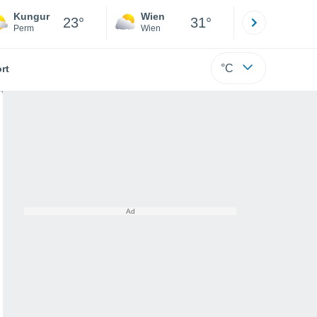
Kungur
Wien
Innsbruck
23°
31°
Perm
Wien
Tirol
°C
rt