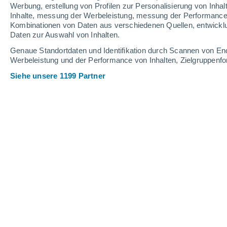
Werbung, erstellung von Profilen zur Personalisierung von Inhal
22
-
47
km/h
14
-
30
km/h
17
18
-
43
km/h
Inhalte, messung der Werbeleistung, messung der Performance v
Kombinationen von Daten aus verschiedenen Quellen, entwickl
Daten zur Auswahl von Inhalten.
Das Wetter für Kungur Heute
, 7. Aug
Genaue Standortdaten und Identifikation durch Scannen von En
Werbeleistung und der Performance von Inhalten, Zielgruppen
vereinzelt Wolk
24°
17:00
gefühlte T.
26°
Siehe unsere 1199 Partner
vereinzelt Wolk
25°
18:00
gefühlte T.
26°
vereinzelt Wolk
24°
19:00
gefühlte T.
25°
vereinzelt Wolk
23°
20:00
gefühlte T.
24°
vereinzelt Wolk
21°
21:00
gefühlte T.
21°