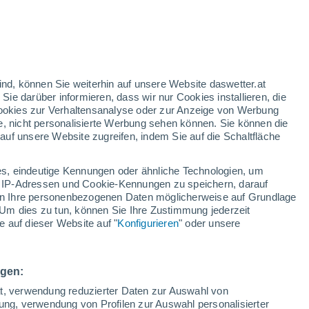
n
/h
ind, können Sie weiterhin auf unsere Website daswetter.at
 Sie darüber informieren, dass wir nur Cookies installieren, die
 Cookies zur Verhaltensanalyse oder zur Anzeige von Werbung
e, nicht personalisierte Werbung sehen können. Sie können die
Bewölkung
Regenradar
Satelliten
Wettermodelle
uf unsere Website zugreifen, indem Sie auf die Schaltfläche
s, eindeutige Kennungen oder ähnliche Technologien, um
 IP-Adressen und Cookie-Kennungen zu speichern, darauf
Montag
Dienstag
Mittwoch
Donnerstag
iten Ihre personenbezogenen Daten möglicherweise auf Grundlage
10. Aug
11. Aug
12. Aug
13. Aug
Um dies zu tun, können Sie Ihre Zustimmung jederzeit
 auf dieser Website auf "
Konfigurieren
" oder unsere
90%
60%
3.2 mm
2.1 mm
ngen:
22°
/
15°
23°
/
12°
23°
/
11°
24°
/
14°
ät, verwendung reduzierter Daten zur Auswahl von
bung, verwendung von Profilen zur Auswahl personalisierter