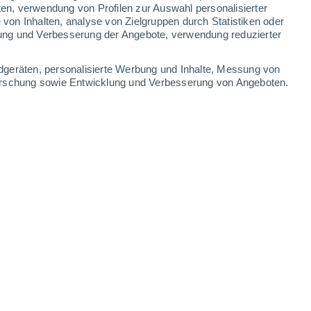
ten, verwendung von Profilen zur Auswahl personalisierter
-
36
km/h
12
-
28
km/h
9
-
21
km/h
12
-
35
km/h
on Inhalten, analyse von Zielgruppen durch Statistiken oder
ung und Verbesserung der Angebote, verwendung reduzierter
ust
dgeräten, personalisierte Werbung und Inhalte, Messung von
forschung sowie Entwicklung und Verbesserung von Angeboten.
en
Südwesten
2 niedrig
17
-
40 km/h
LSF:
nein
en
Südwesten
1 niedrig
15
-
34 km/h
LSF:
nein
en
Südwesten
1 niedrig
13
-
29 km/h
LSF:
nein
en
Südwesten
0 niedrig
12
-
24 km/h
LSF:
nein
en
Südwesten
0 niedrig
14
-
25 km/h
LSF:
nein