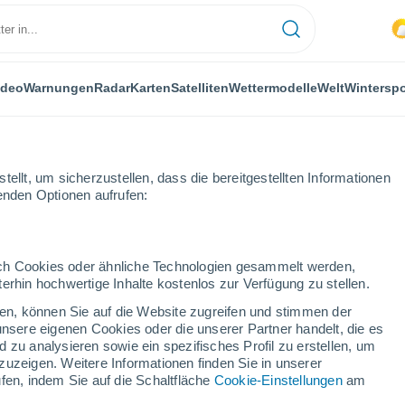
ideo
Warnungen
Radar
Karten
Satelliten
Wettermodelle
Welt
Winterspo
ellt, um sicherzustellen, dass die bereitgestellten Informationen
genden Optionen aufrufen:
durch Cookies oder ähnliche Technologien gesammelt werden,
erhin hochwertige Inhalte kostenlos zur Verfügung zu stellen.
cken, können Sie auf die Website zugreifen und stimmen der
unsere eigenen Cookies oder die unserer Partner handelt, die es
...
 zu analysieren sowie ein spezifisches Profil zu erstellen, um
zuzeigen. Weitere Informationen finden Sie in unserer
Stündlich
fen, indem Sie auf die Schaltfläche
Cookie-Einstellungen
am
Bewölkte Abschnitte in den
nächsten Stunden