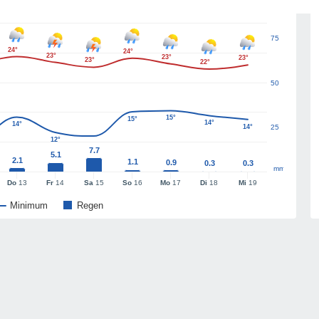
75
24°
24°
23°
23°
23°
23°
22°
50
15°
15°
14°
14°
14°
25
12°
7.7
5.1
2.1
1.1
0.9
0.3
0.3
mm
Do
13
Fr
14
Sa
15
So
16
Mo
17
Di
18
Mi
19
Minimum
Regen